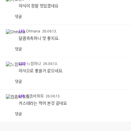
야식이 정말 맛있겠네요
댓글
L13
Ohhana
26.06.13.
달콤촉촉하니 맛 좋지요.
댓글
L20
느낌하나
26.06.13.
야식으로 좋을거 같으네요.
댓글
L18
컴좀바꿔줘
26.06.13.
카스테라는 먹어 본것 같네요
댓글