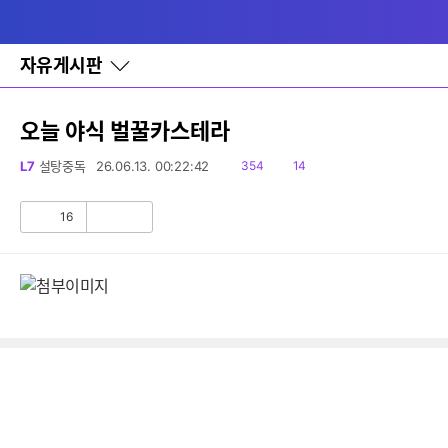
다
메뉴
나
와
홈
자유게시판
바
로
가
기
오늘 야식 벌꿀카스테라
레
이
읽
댓
L7
설탕중독
26.06.13. 00:22:42
354
14
어
음
글
창
토
16
공
비
글
감
공
감