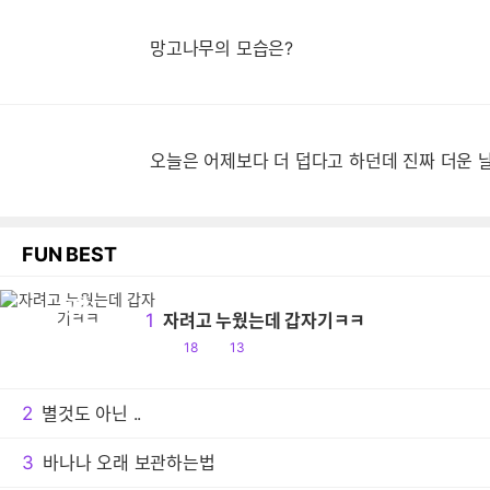
망고나무의 모습은?
오
오늘은 어제보다 더 덥다고 하던데 진짜 더운 
FUN BEST
자
1
자려고 누웠는데 갑자기ㅋㅋ
공
댓
18
13
감
글
2
별것도 아닌 ..
3
바나나 오래 보관하는법