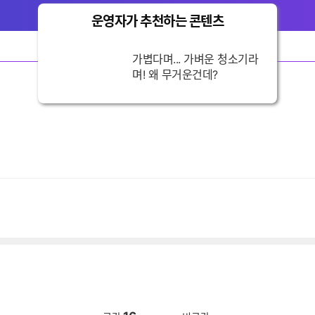
운영자가 추천하는 콘텐츠
닫
기
가볍다며... 가벼운 청소기라
며! 왜 무거운건데?