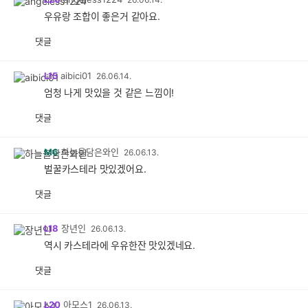
우유랑 조합이 좋은거 같아요.
댓글
L15
aibici01
26.06.14.
엄청 나게 맛있을 것 같은 느낌이!
댓글
M6
하늘을담은와인
26.06.13.
벌꿀카스테라 맛있겠어요.
댓글
L18
장년인
26.06.13.
역시 카스테라에 우유한잔 맛있겠네요.
댓글
L20
아모스1
26.06.13.