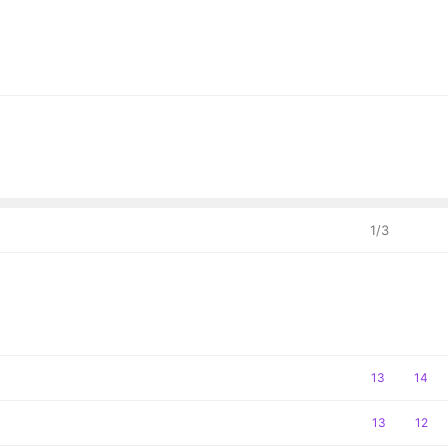
1
/
3
공
13
댓
14
감
글
공
13
댓
12
감
글