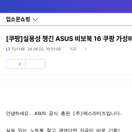
다
메뉴
나
와
홈
입소문쇼핑
바
로
가
기
[쿠팡]실용성 챙긴 ASUS 비보북 16 쿠팡 가성
레
이
읽
댓
L7
TU1148
26.06.02. 10:51:09
532
1
어
음
글
창
토
2
공
비
글
감
공
감
안녕하세요. ASUS 공식 총판 (주)에스라이즈입니다.
실속 있는 노트북 찾고 계셨다면 지금이 바로 기회!