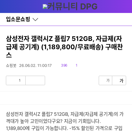
다
글쓰기
메뉴
나
와
홈
입소문쇼핑
바
로
가
기
삼성전자 갤럭시Z 플립7 512GB, 자급제(자
레
급제 공기계) (1,189,800/무료배송) 구매찬
이
어
스
창
토
읽
댓
쇼핑봇
26.06.02. 11:00:17
396
1
글
음
글
1
가
가
공
비
감
공
감
삼성전자 갤럭시Z 플립7 512GB, 자급제(자급제 공기계)의 가
격대가 높아 고민이었다구요? 지금이 기회입니다.
1,189,800에 구입이 가능합니다. -15% 할인된 가격으로 구입