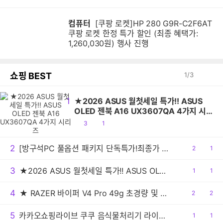
컴퓨터
[쿠팡 로켓]HP 280 G9R-C2F6AT
쿠팡 로켓 한정 특가 할인 (최종 혜택가:
1,260,030원) 행사 진행
쇼핑 BEST
1
/
3
1
★2026 ASUS 월첫세일 특가!! ASUS
OLED 젠북 A16 UX3607QA 4가지 시
리즈
공
댓
3
1
감
글
2
[방구석PC 풀옵션 패키지 단독특가!최종가 1만2천!] 모바 전동칫솔 MOVA Fresh Pro 실버 무선 터치 IPX7 방수 10단계 진동 음파 전동칫솔
공
2
댓
1
감
글
3
★2026 ASUS 월첫세일 특가!! ASUS OLED 젠북 A16 UX3607QA 4가지 시리즈
공
1
댓
1
감
글
4
★ RAZER 바이퍼 V4 Pro 49g 초경량 및 50K 센서 탑재한 플래그십 게이밍 마우스!!
공
2
댓
2
감
글
5
카카오쇼핑라이브 쿠쿠 음식물처리기 라이브 방송 안내!
공
1
댓
1