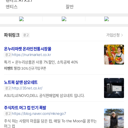
탠다드 ATX3.1
엔티스
잘만
파워링크
가입신청
광고
온누리마켓 온라인전통시장몰
https://nurimarket.co.kr
광고
특가 + 온누리상품권 사용 7%할인, 소득공제 40%
이벤트
웰컴! 30%신규가입쿠폰
노트북 살땐 삼오네트
http://35net.co.kr/
광고
ASUS,LENOVO,DELL 공식판매업체 삼오네트 입니다.
주식차트 머그 컵 인기 폭발
https://blog.naver.com/mknego7
광고
주식 하는 사람의 마음을 담은 컵, 매일 To the Moon을 꿈꾸는
머그 컵