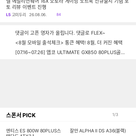
델 에일리언웨어 16X 오로라 게이밍 노트북 신규출시 기념 포
토 리뷰 이벤트 진행
읽
L5
고미두리
26.08.06.
84
음
댓글이 고픈 영자가 올립니다. 댓글로 FLEX~
<8월 모바일 출석체크> 통큰 혜택! 8월, 더 커진 혜택
[07.16~07.26] 앱코 ULTIMATE GX850 80PLUS골드 풀모듈러 ATX3.0 블랙
스폰서 PICK
1
/
3
엔티스 ES 800W 80PLUS스
잘만 ALPHA II DS A36(블랙)