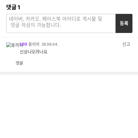
댓글
1
등록
신고
L20
웅끼끼
26.06.04.
신상나오려나요
댓글
공
비
감
공
감