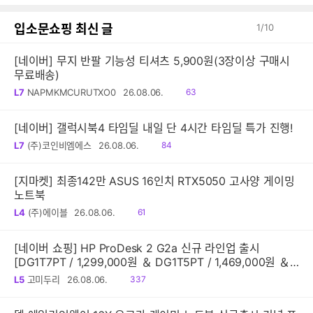
감
글
입소문쇼핑 최신 글
1
/
10
[네이버] 무지 반팔 기능성 티셔츠 5,900원(3장이상 구매시
무료배송)
읽
L7
NAPMKMCURUTXO0
26.08.06.
63
음
[네이버] 갤럭시북4 타임딜 내일 단 4시간 타임딜 특가 진행!
읽
L7
(주)코인비엠에스
26.08.06.
84
음
[지마켓] 최종142만 ASUS 16인치 RTX5050 고사양 게이밍
노트북
읽
L4
(주)에이블
26.08.06.
61
음
[네이버 쇼핑] HP ProDesk 2 G2a 신규 라인업 출시
[DG1T7PT / 1,299,000원 ＆ DG1T5PT / 1,469,000원 ＆
DG1Q4PT / 1,599,000원]
읽
L5
고미두리
26.08.06.
337
음