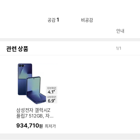
1
공감
비공감
안내
관련 상품
1
/
1
삼성전자 갤럭시Z
플립7 512GB, 자급
제 (정품)
934,710
원
최저가