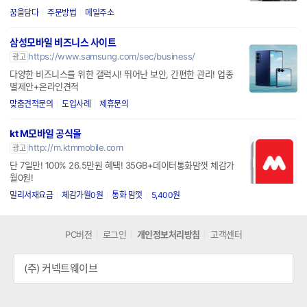
꿈을담다
주문방법
메일주소
삼성모바일 비즈니스 사이트
https://www.samsung.com/sec/business/
광고
다양한 비즈니스를 위한 갤럭시! 뛰어난 보안, 간편한 관리! 업종
별제안+온라인견적
맞춤견적문의
도입사례
제휴문의
kt M모바일 공식몰
http://m.ktmmobile.com
광고
단 7일만! 100% 26.5만원 혜택! 35GB+데이터통화맘껏 체감가
월0원!
밀리서재요금
체감가월0원
통화 맘껏
5,400원
PC버전
로그인
개인정보처리방침
고객센터
(주) 커넥트웨이브