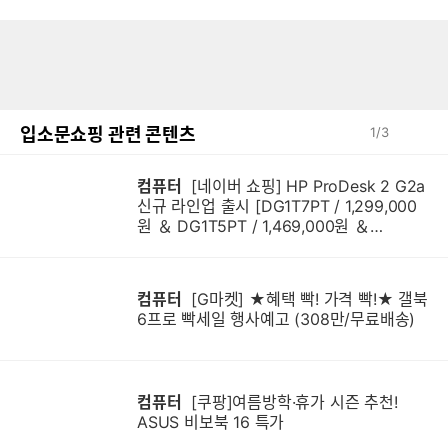
입소문쇼핑 관련 콘텐츠
1
/
3
컴퓨터
[네이버 쇼핑] HP ProDesk 2 G2a
신규 라인업 출시 [DG1T7PT / 1,299,000
원 ＆ DG1T5PT / 1,469,000원 ＆
DG1Q4PT / 1,599,000원]
컴퓨터
[G마켓] ★혜택 빡! 가격 빡!★ 갤북
6프로 빡세일 행사예고 (308만/무료배송)
컴퓨터
[쿠팡]여름방학·휴가 시즌 추천!
ASUS 비보북 16 특가