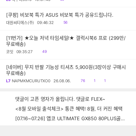
음
[쿠팡] 비보북 특가 ASUS 비보북 특가 공유드립니다.
읽
대원씨티에스(주)
09:46:32
56
음
[11번가] ★오늘 저녁 타임세일!★ 갤럭시북6 프로 (299만/
무료배송)
읽
코잇
09:35:27
49
음
[네이버] 무지 반팔 기능성 티셔츠 5,900원(3장이상 구매시
무료배송)
읽
공
댓
L7
NAPMKMCURUTXO0
26.08.06.
76
1
1
음
감
글
댓글이 고픈 영자가 올립니다. 댓글로 FLEX~
<8월 모바일 출석체크> 통큰 혜택! 8월, 더 커진 혜택
[07.16~07.26] 앱코 ULTIMATE GX850 80PLUS골드 풀모듈러 ATX3.0 블랙