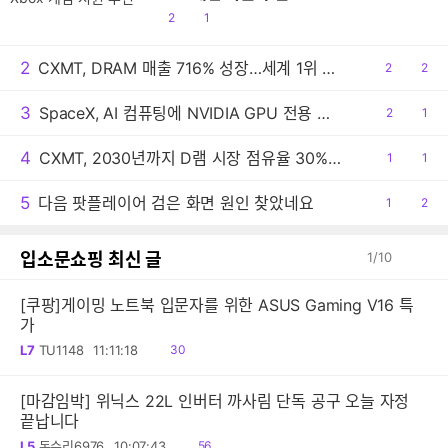
공
댓
2
1
감
글
2
CXMT, DRAM 매출 716% 성장…세계 1위 기록
공
2
댓
2
감
글
3
SpaceX, AI 컴퓨팅에 NVIDIA GPU 전용 사용
공
2
댓
1
감
글
4
CXMT, 2030년까지 D램 시장 점유율 30% 목표
공
1
댓
1
감
글
5
다음 팟플레이어 검은 화면 원인 찾았네요
공
1
댓
2
감
글
입소문쇼핑 최신 글
1
/
10
[쿠팡]게이밍 노트북 입문자를 위한 ASUS Gaming V16 특
가
읽
L7
TU1148
11:11:18
30
음
[마감임박] 위닉스 22L 인버터 까사림 단독 공구 오늘 자정
끝납니다
읽
L5
독수리6976
10:07:43
56