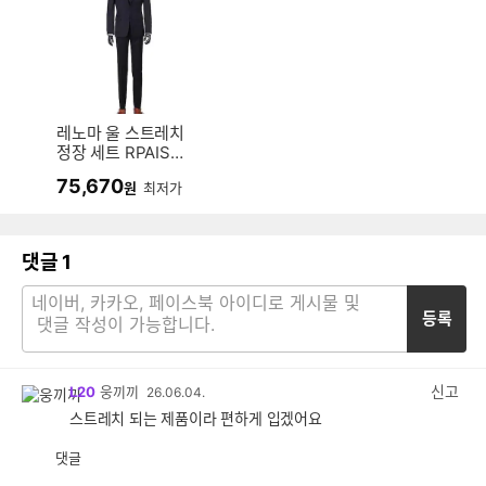
레노마 울 스트레치
정장 세트 RPAISJ7
2A
75,670
원
최저가
댓글
1
등록
신고
L20
웅끼끼
26.06.04.
스트레치 되는 제품이라 편하게 입겠어요
댓글
공
비
감
공