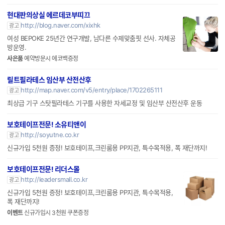
현대판의상실 에르데코부띠끄
http://blog.naver.com/xixhk
광고
여성 BEPOKE 25년간 연구개발, 남다른 수제맞춤핏 선사. 자체공
방운영.
사은품
예약방문시 에코백증정
릴트필라테스 임산부 산전산후
http://map.naver.com/v5/entry/place/1702265111
광고
최상급 기구 스탓필라테스 기구를 사용한 자세교정 및 임산부 산전산후 운동
보호테이프전문! 소유티앤이
http://soyutne.co.kr
광고
신규가입 5천원 증정! 보호테이프,크린룸용 PP지관, 특수목적용, 폭 재단까지!
보호테이프전문! 리더스몰
http://leadersmall.co.kr
광고
신규가입 5천원 증정! 보호테이프,크린룸용 PP지관, 특수목적용,
폭 재단까지!
이벤트
신규가입시 3천원 쿠폰증정