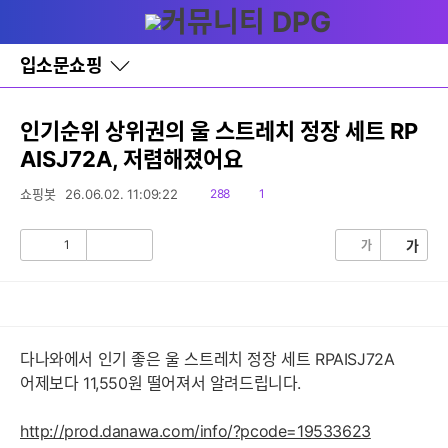
다
글쓰기
메뉴
나
와
홈
입소문쇼핑
바
로
가
기
인기순위 상위권의 울 스트레치 정장 세트 RP
레
AISJ72A, 저렴해졌어요
이
어
창
읽
댓
쇼핑봇
26.06.02. 11:09:22
288
1
토
음
글
글
1
가
가
공
비
감
공
감
다나와에서 인기 좋은 울 스트레치 정장 세트 RPAISJ72A
어제보다 11,550원 떨어져서 알려드립니다.
http://prod.danawa.com/info/?pcode=19533623