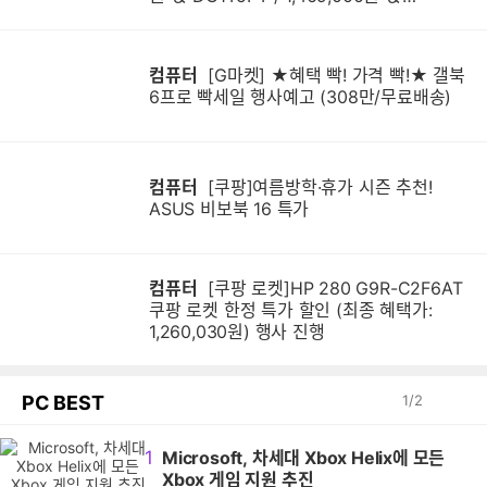
DG1Q4PT / 1,599,000원]
컴퓨터
[G마켓] ★혜택 빡! 가격 빡!★ 갤북
6프로 빡세일 행사예고 (308만/무료배송)
컴퓨터
[쿠팡]여름방학·휴가 시즌 추천!
ASUS 비보북 16 특가
컴퓨터
[쿠팡 로켓]HP 280 G9R-C2F6AT
쿠팡 로켓 한정 특가 할인 (최종 혜택가:
1,260,030원) 행사 진행
PC BEST
1
/
2
1
Microsoft, 차세대 Xbox Helix에 모든
Xbox 게임 지원 추진