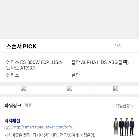
스폰서 PICK
1
/
3
엔티스 ES 800W 80PLUS스
잘만 ALPHA II DS A36(블랙)
탠다드 ATX3.1
엔티스
잘만
파워링크
가입신청
광고
티지패션
http://smartstore.naver.com/tgfs
광고
가성비좋은 정장. 티지패션입니다. 전국50여개 매장운영.