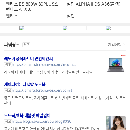
엔티스 ES 800W 80PLUS스
잘만 ALPHA II DS A36(블랙)
탠다드 ATX3.1
엔티스
잘만
파워링크
가입신청
광고
레노버 공식파트너 인컴씨앤씨
https://smartstore.naver.com/incomss
광고
레노버 아이디어패드 슬림3, 합리적인 가격으로 만나보세요
세이퍼컴퓨터 랩탑 노트북
https://smartstore.naver.com/bornit
광고
중고 브랜드노트북, 리사이클노트북 차별화된 클린 서비스로 가성비,가심비노트북
판매
노트북,맥북,태블릿 매입업체
http://blog.naver.com/paladog8030
광고
고가에 빠르고 편안한 매입! 저희가 삽니다!/판매X/17년된 TV,뉴