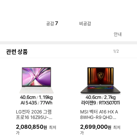
7
공감
비공감
안내
관련 상품
1
/
2
LG전자 2026 그램
MSI 벡터 A16 HX A
프로16 16Z95U-G
8WHG-R9 QHD+
S5WK (SSD 512G
(SSD 1TB)
2,080,850
2,699,000
원
최저
원
최저
B)
가
가