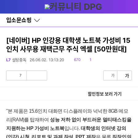
다
글쓰기
메뉴
나
와
홈
입소문쇼핑
바
로
가
기
[네이버] HP 인강용 대학생 노트북 가성비 15
레
인치 사무용 재택근무 주식 엑셀 [50만원대]
이
어
창
읽
댓
L7
설탕중독
26.06.02. 13:13:20
670
1
토
음
글
글
7
가
가
공
비
감
공
감
할인정보 보러 가기
"본 제품은 15.6인치 대화면 디스플레이와 넉넉한 8GB 메모
리(RAM)를 탑재하여
성능 저하 없이 부드러운 멀티태스킹을
지원하는 HP 가성비 노트북
입니다.
대학생의 인터넷 강의
(인강) 시청, 리포트 및 과제 작성, PPT 제작
은 물론
직장인의