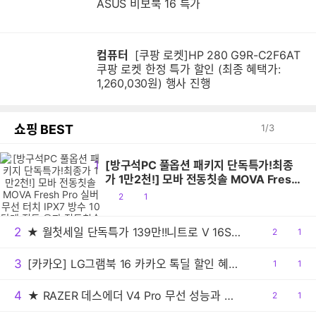
ASUS 비보북 16 특가
컴퓨터
[쿠팡 로켓]HP 280 G9R-C2F6AT
쿠팡 로켓 한정 특가 할인 (최종 혜택가:
1,260,030원) 행사 진행
쇼핑 BEST
1
/
3
1
[방구석PC 풀옵션 패키지 단독특가!최종
가 1만2천!] 모바 전동칫솔 MOVA Fresh
Pro 실버 무선 터치 IPX7 방수 10단계 진
공
댓
2
1
동 음파 전동칫솔
감
글
2
★ 월첫세일 단독특가 139만!!니트로 V 16S AI 게이밍노트북 R7 260 RTX5060 512GB / 16GB
공
2
댓
1
감
글
3
[카카오] LG그램북 16 카카오 톡딜 할인 혜택 16UD55U-GX5JK AI 노트북
공
1
댓
1
감
글
4
★ RAZER 데스에더 V4 Pro 무선 성능과 초정밀 센서로 경쟁력 강화시킨 e스포츠 게이밍 마우스!!
공
2
댓
1
감
글