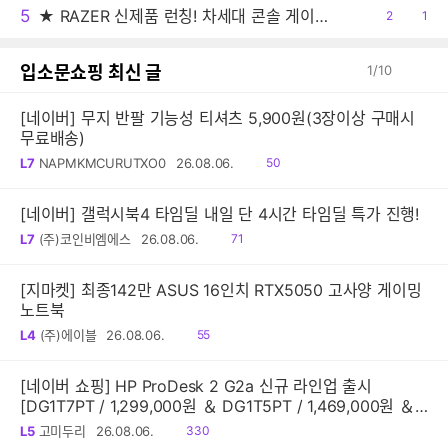
5
★ RAZER 신제품 런칭! 차세대 콘솔 게이밍 이어버드 '해머헤드 V3 X 하이퍼스피드' PS5 및 XBOX 에디션 출시!
공
2
댓
1
감
글
입소문쇼핑 최신 글
1
/
10
[네이버] 무지 반팔 기능성 티셔츠 5,900원(3장이상 구매시
무료배송)
읽
L7
NAPMKMCURUTXO0
26.08.06.
50
음
[네이버] 갤럭시북4 타임딜 내일 단 4시간 타임딜 특가 진행!
읽
L7
(주)코인비엠에스
26.08.06.
71
음
[지마켓] 최종142만 ASUS 16인치 RTX5050 고사양 게이밍
노트북
읽
L4
(주)에이블
26.08.06.
55
음
[네이버 쇼핑] HP ProDesk 2 G2a 신규 라인업 출시
[DG1T7PT / 1,299,000원 ＆ DG1T5PT / 1,469,000원 ＆
DG1Q4PT / 1,599,000원]
읽
L5
고미두리
26.08.06.
330