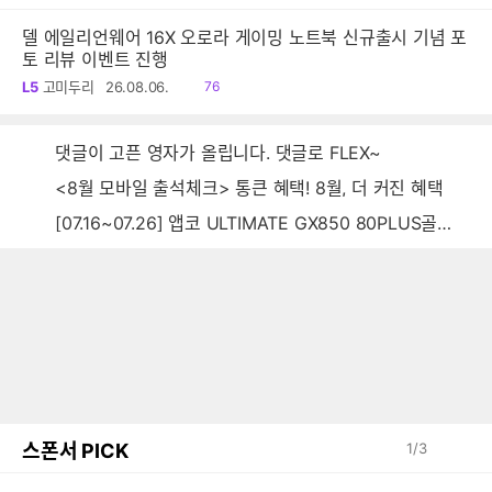
음
델 에일리언웨어 16X 오로라 게이밍 노트북 신규출시 기념 포
토 리뷰 이벤트 진행
읽
L5
고미두리
26.08.06.
76
음
댓글이 고픈 영자가 올립니다. 댓글로 FLEX~
<8월 모바일 출석체크> 통큰 혜택! 8월, 더 커진 혜택
[07.16~07.26] 앱코 ULTIMATE GX850 80PLUS골드 풀모듈러 ATX3.0 블랙
스폰서 PICK
1
/
3