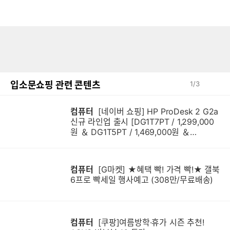
입소문쇼핑 관련 콘텐츠
1
/
3
컴퓨터
[네이버 쇼핑] HP ProDesk 2 G2a
신규 라인업 출시 [DG1T7PT / 1,299,000
원 ＆ DG1T5PT / 1,469,000원 ＆
DG1Q4PT / 1,599,000원]
컴퓨터
[G마켓] ★혜택 빡! 가격 빡!★ 갤북
6프로 빡세일 행사예고 (308만/무료배송)
컴퓨터
[쿠팡]여름방학·휴가 시즌 추천!