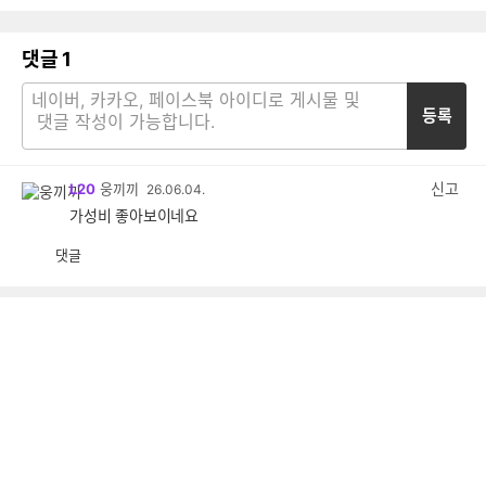
댓글
1
등록
신고
L20
웅끼끼
26.06.04.
가성비 좋아보이네요
댓글
공
비
감
공
감