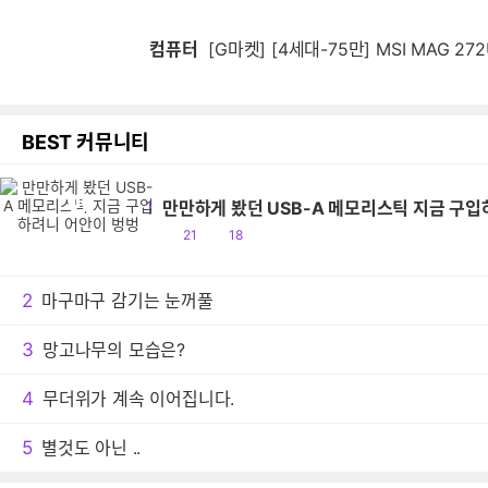
컴퓨터
[G마켓] [4세대-75만] MSI MAG 272
BEST 커뮤니티
만
1
만만하게 봤던 USB-A 메모리스틱 지금 구
공
댓
21
18
감
글
2
마구마구 감기는 눈꺼풀
3
망고나무의 모습은?
4
무더위가 계속 이어집니다.
5
별것도 아닌 ..