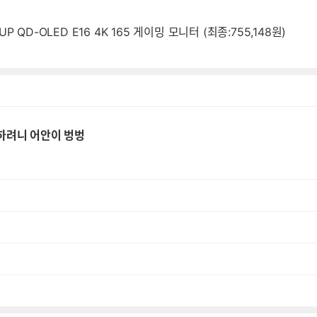
UP QD-OLED E16 4K 165 게이밍 모니터 (최종:755,148원)
입하려니 어안이 벙벙