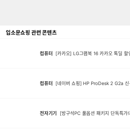
입소문쇼핑 관련 콘텐츠
컴퓨터
[카카오] LG그램북 16 카카오 톡딜 할인
컴퓨터
전자기기
[방구석PC 풀옵션 패키지 단독특가!최종