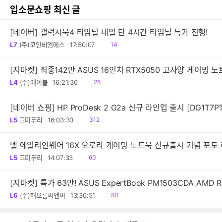
입소문쇼핑 최신 글
[네이버] 갤럭시북4 타임딜 내일 단 4시간 타임딜 특가 진행!
읽
L7
(주)코인비엠에스
17:50:07
14
음
[지마켓] 최종142만 ASUS 16인치 RTX5050 고사양 게이밍 
읽
L4
(주)에이블
16:21:36
28
음
읽
L5
고미두리
16:03:30
312
음
델 에일리언웨어 16
읽
L5
고미두리
14:07:33
60
음
[지마켓] 특가 63만! ASUS ExpertBook PM1503CDA AM
읽
L6
(주)해오름씨앤씨
13:36:51
50
음