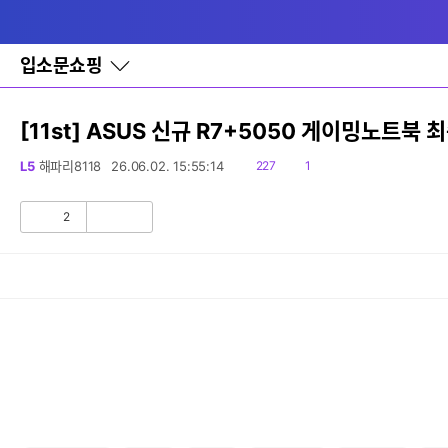
다
메뉴
나
와
홈
입소문쇼핑
바
로
가
기
[11st] ASUS 신규 R7+5050 게이밍노트북 
레
이
읽
댓
L5
해파리8118
26.06.02. 15:55:14
227
1
어
음
글
창
토
2
공
비
글
감
공
감