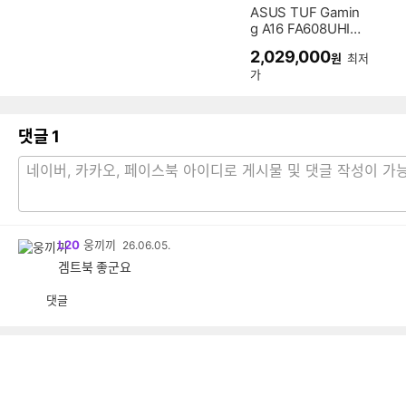
ASUS TUF Gamin
g A16 FA608UHI-
TU148 (SSD 512G
2,029,000
원
최저
B)
가
댓글
1
L20
웅끼끼
26.06.05.
겜트북 좋군요
댓글