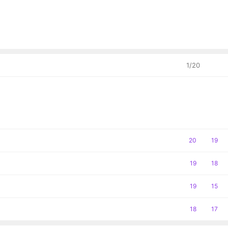
1
/
20
공
20
댓
19
감
글
공
19
댓
18
감
글
공
19
댓
15
감
글
공
18
댓
17
감
글