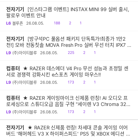
전자기기
[인스타그램 이벤트] INSTAX MINI 99 실버 출시,
팔로우 이벤트 안내
읽
공
댓
L6
블루죤
26.08.05.
188
2
1
음
감
글
전자기기
[방구석PC 풀옵션 패키지 단독특가!최종가 1만2
천!] 모바 전동칫솔 MOVA Fresh Pro 실버 무선 터치 IPX7 방
수 10단계 진동 음파 전동칫솔
읽
공
댓
L9
(주)아이티블루
26.08.05.
225
2
1
음
감
글
컴퓨터
★ RAZER 데스에더 V4 Pro 무선 성능과 초정밀 센
서로 경쟁력 강화시킨 e스포츠 게이밍 마우스!!
읽
공
댓
L9
(주)아이티블루
26.08.05.
173
2
1
음
감
글
컴퓨터
★ RAZER 게이밍마이크 신제품 런칭! AI 오디오 프
로세싱으로 스튜디오급 음질 구현 "세이렌 V3 Chroma 32-
Bit DSP"
읽
공
댓
L9
(주)아이티블루
26.08.05.
173
2
1
음
감
글
전자기기
★ RAZER 신제품 런칭! 차세대 콘솔 게이밍 이어
버드 '해머헤드 V3 X 하이퍼스피드' PS5 및 XBOX 에디션 출