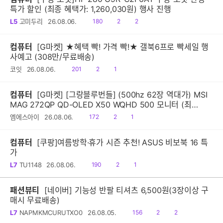
특가 할인 (최종 혜택가: 1,260,030원) 행사 진행
읽
공
댓
L5
고미두리
26.08.06.
180
2
2
음
감
글
컴퓨터
[G마켓] ★혜택 빡! 가격 빡!★ 갤북6프로 빡세일 행
사예고 (308만/무료배송)
읽
공
댓
코잇
26.08.06.
201
2
1
음
감
글
컴퓨터
[G마켓] [그랑블루번들] (500hz 62장 역대가) MSI
MAG 272QP QD-OLED X50 WQHD 500 모니터 (최
종:620,160원)
읽
공
댓
엠에스아이
26.08.06.
172
2
1
음
감
글
컴퓨터
[쿠팡]여름방학·휴가 시즌 추천! ASUS 비보북 16 특
가
읽
공
댓
L7
TU1148
26.08.06.
190
2
1
음
감
글
패션뷰티
[네이버] 기능성 반팔 티셔츠 6,500원(3장이상 구
매시 무료배송)
읽
공
댓
L7
NAPMKMCURUTXO0
26.08.05.
156
2
2
음
감
글