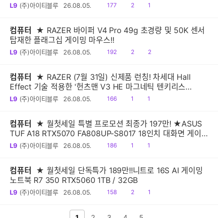
시!
읽
공
댓
L9
(주)아이티블루
26.08.05.
177
2
1
음
감
글
컴퓨터
★ RAZER 바이퍼 V4 Pro 49g 초경량 및 50K 센서
탑재한 플래그십 게이밍 마우스!!
읽
공
댓
L9
(주)아이티블루
26.08.05.
192
2
2
음
감
글
컴퓨터
★ RAZER (7월 31일) 신제품 런칭! 차세대 Hall
Effect 기술 적용한 '헌츠맨 V3 HE 마그네틱 텐키리스
8KHz, 미니 65% 8KHz' 출시
읽
공
댓
L9
(주)아이티블루
26.08.05.
166
1
1
음
감
글
컴퓨터
★ 월첫세일 특별 프로모션 최종가 197만! ★ASUS
TUF A18 RTX5070 FA808UP-S8017 18인치 대화면 게이
밍노트북
읽
공
댓
L9
(주)아이티블루
26.08.05.
186
1
1
음
감
글
컴퓨터
★ 월첫세일 단독특가 189만!!니트로 16S AI 게이밍
노트북 R7 350 RTX5060 1TB / 32GB
읽
공
댓
L9
(주)아이티블루
26.08.05.
158
2
1
음
감
글
전 페이지
1
2
다음 페이지
3
4
5