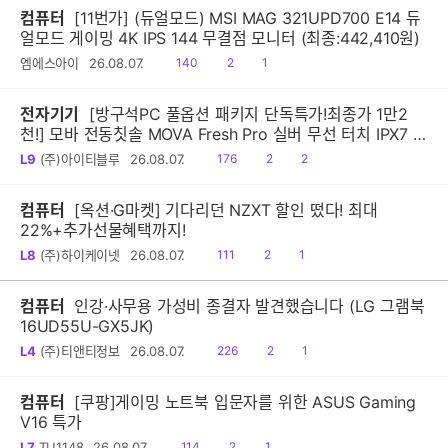
컴퓨터
[11번가] (듀얼모드) MSI MAG 321UPD700 E14 듀
얼모드 게이밍 4K IPS 144 무결점 모니터 (최종:442,410원)
읽
공
댓
엠에스아이
26.08.07.
140
2
1
음
감
글
전자기기
[방구석PC 풀옵션 패키지 단독특가!최종가 1만2
천!] 모바 전동칫솔 MOVA Fresh Pro 실버 무선 터치 IPX7 방
수 10단계 진동 음파 전동칫솔
읽
공
댓
L9
(주)아이티블루
26.08.07.
176
2
2
음
감
글
컴퓨터
[옥션·G마켓] 기다리던 NZXT 할인 떴다! 최대
22%+추가선물혜택까지!
읽
공
댓
L8
(주)하이케이넷
26.08.07.
111
2
1
음
감
글
컴퓨터
인강·사무용 가성비 종결자 발견했습니다 (LG 그램북
16UD55U-GX5JK)
읽
공
댓
L4
(주)티앤티정보
26.08.07.
226
2
1
음
감
글
컴퓨터
[쿠팡]게이밍 노트북 입문자를 위한 ASUS Gaming
V16 특가
읽
공
댓
L7
TU1148
26.08.07.
114
2
1