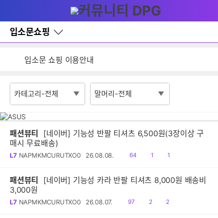
다
글쓰기
메뉴
나
와
홈
입소문쇼핑
검색
바
잦은 오류, PC속도 잡자! PC안정화 위해 이건 꼭!
로
가
입소문 쇼핑 이용안내
기
레
게시판 활동 제한 정책 안내
이
어
창
토
글
패션뷰티
[네이버] 기능성 반팔 티셔츠 6,500원(3장이상 구
매시 무료배송)
읽
공
댓
L7
NAPMKMCURUTXO0
26.08.08.
64
1
1
음
감
글
패션뷰티
[네이버] 기능성 카라 반팔 티셔츠 8,000원 배송비
3,000원
읽
공
댓
L7
NAPMKMCURUTXO0
26.08.07.
97
2
2
음
감
글