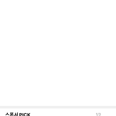
스폰서 PICK
1
/
3