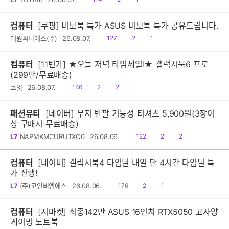
음
감
글
컴퓨터
[쿠팡] 비보북 특가 ASUS 비보북 특가 공유드립니다.
읽
공
댓
대원씨티에스(주)
26.08.07.
127
2
1
음
감
글
컴퓨터
[11번가] ★오늘 저녁 타임세일!★ 갤럭시북6 프로
(299만/무료배송)
읽
공
댓
코잇
26.08.07.
146
2
2
음
감
글
패션뷰티
[네이버] 무지 반팔 기능성 티셔츠 5,900원(3장이
상 구매시 무료배송)
읽
공
댓
L7
NAPMKMCURUTXO0
26.08.06.
122
2
2
음
감
글
컴퓨터
[네이버] 갤럭시북4 타임딜 내일 단 4시간 타임딜 특
가 진행!
읽
공
댓
L7
(주)코인비엠에스
26.08.06.
176
2
1
음
감
글
컴퓨터
[지마켓] 최종142만 ASUS 16인치 RTX5050 고사양
게이밍 노트북