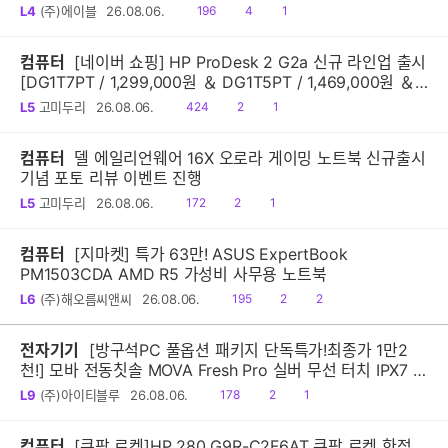
읽
공
댓
L4
(주)에이블
26.08.06.
196
4
1
음
감
글
컴퓨터
[네이버 쇼핑] HP ProDesk 2 G2a 신규 라인업 출시
[DG1T7PT / 1,299,000원 ＆ DG1T5PT / 1,469,000원 ＆
DG1Q4PT / 1,599,000원]
읽
공
댓
L5
고미두리
26.08.06.
424
2
1
음
감
글
컴퓨터
델 에일리언웨어 16X 오로라 게이밍 노트북 신규출시
기념 포토 리뷰 이벤트 진행
읽
공
댓
L5
고미두리
26.08.06.
172
2
1
음
감
글
컴퓨터
[지마켓] 특가 63만! ASUS ExpertBook
PM1503CDA AMD R5 가성비 사무용 노트북
읽
공
댓
L6
(주)해오름씨앤씨
26.08.06.
195
2
2
음
감
글
전자기기
[방구석PC 풀옵션 패키지 단독특가!최종가 1만2
천!] 모바 전동칫솔 MOVA Fresh Pro 실버 무선 터치 IPX7 방
수 10단계 진동 음파 전동칫솔
읽
공
댓
L9
(주)아이티블루
26.08.06.
178
2
1
음
감
글
컴퓨터
[쿠팡 로켓]HP 280 G9R-C2F6AT 쿠팡 로켓 한정