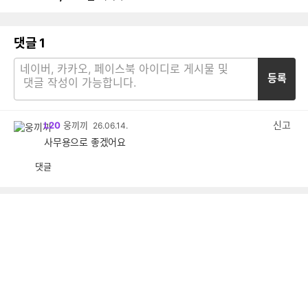
댓글
1
등록
신고
L20
웅끼끼
26.06.14.
사무용으로 좋겠어요
댓글
공
비
감
공
감