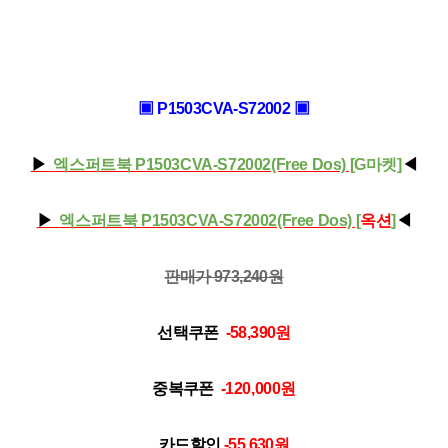
▣
P1503C
V
A
-
S
7200
2 ▣
▶
엑스퍼트북 P1503CVA-S72002(Free Dos)
[
G마켓
]
◀
▶
엑스퍼트북 P1503CVA-S72002(Free Dos)
[
옥션
]
◀
판매가 973,240
원
선택쿠폰
-58,390
원
중복쿠폰
-120,000
원
카드할인
-55,630
원