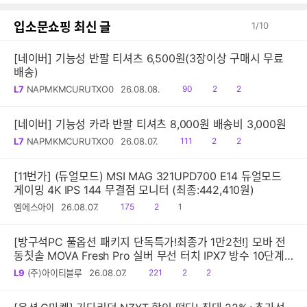
입소문쇼핑 최신 글
1
/
10
[네이버] 기능성 반팔 티셔츠 6,500원(3장이상 구매시 무료
배송)
읽
공
댓
L7
NAPMKMCURUTXO0
26.08.08.
90
2
2
음
감
글
[네이버] 기능성 카라 반팔 티셔츠 8,000원 배송비 3,000원
읽
공
댓
L7
NAPMKMCURUTXO0
26.08.07.
111
2
2
음
감
글
[11번가] (듀얼모드) MSI MAG 321UPD700 E14 듀얼모드
게이밍 4K IPS 144 무결점 모니터 (최종:442,410원)
읽
공
댓
엠에스아이
26.08.07.
175
2
1
음
감
글
[방구석PC 풀옵션 패키지 단독특가!최종가 1만2천!] 모바 전
동칫솔 MOVA Fresh Pro 실버 무선 터치 IPX7 방수 10단계
진동 음파 전동칫솔
읽
공
댓
L9
(주)아이티블루
26.08.07.
221
2
2
음
감
글