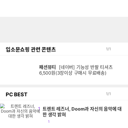
입소문쇼핑 관련 콘텐츠
1
/
1
패션뷰티
[네이버] 기능성 반팔 티셔츠
6,500원(3장이상 구매시 무료배송)
PC BEST
1
/
1
1
트렌트 레즈너, Doom과 자신의 음악에 대
한 생각 밝혀
공
1
감