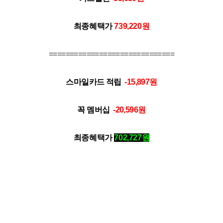
최종혜택가
739,220
원
==============================
스마일카드 적립
-15,897
원
꼭 멤버십
-20,596
원
최종혜택가
702,727
원