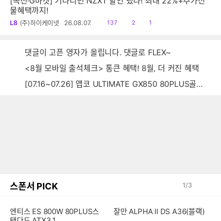
[옥션·G마켓] 기다리던 NZXT 할인 떴다! 최대 22%+추가선
물혜택까지!
읽
공
댓
L8
(주)하이케이넷
26.08.07.
137
2
1
음
감
글
댓글이 고픈 영자가 올립니다. 댓글로 FLEX~
<8월 모바일 출석체크> 통큰 혜택! 8월, 더 커진 혜택
[07.16~07.26] 앱코 ULTIMATE GX850 80PLUS골드 풀모듈러 ATX3.0 블랙
스폰서 PICK
1
/
3
엔티스 ES 800W 80PLUS스
잘만 ALPHA II DS A36(블랙)
탠다드 ATX3.1