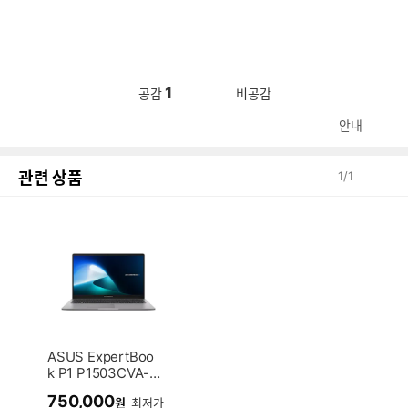
1
공감
비공감
안내
관련 상품
1
/
1
ASUS ExpertBoo
k P1 P1503CVA-S
72002 (SSD 512G
750,000
원
최저가
B)