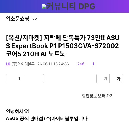
다
글쓰기
메뉴
나
와
홈
입소문쇼핑
바
로
가
기
[옥션/지마켓] 지락페 단독특가 73만!! ASU
레
S ExpertBook P1 P1503CVA-S72002
이
어
코어5 210H AI 노트북
창
토
읽
댓
L9
(주)아이티블루
26.06.11. 13:24:36
246
1
글
음
글
1
가
가
공
비
감
공
감
할인정보 보러 가기
안녕하세요!
ASUS 공식 판매점 (주)아이티블루입니다.