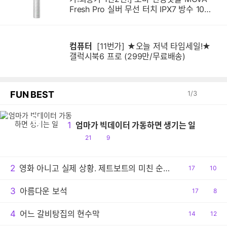
Fresh Pro 실버 무선 터치 IPX7 방수 10단
계 진동 음파 전동칫솔
컴퓨터
[11번가] ★오늘 저녁 타임세일!★
갤럭시북6 프로 (299만/무료배송)
FUN BEST
1
/
3
엄
1
엄마가 빅데이터 가동하면 생기는 일
공
댓
21
9
감
글
2
영화 아니고 실제 상황. 제트보트의 미친 순발력
공
17
댓
10
감
글
3
아름다운 보석
공
17
댓
8
감
글
4
어느 갈비탕집의 현수막
공
14
댓
12
감
글