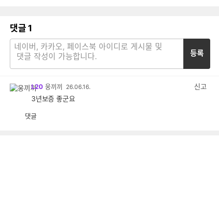
댓글
1
등록
신고
L20
웅끼끼
26.06.16.
3년보증 좋군요
댓글
공
비
감
공
감