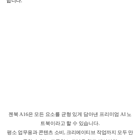
합니다.
젠북 A16은
모
든
요
소
를
균
형
있
게
담
아
낸
프
리
미
엄
A
I
노
트
북
이
라
고
할
수
있
습
니
다
.
평소 업무용과 콘텐츠 소비, 크리에이티브 작업까지 모두 만