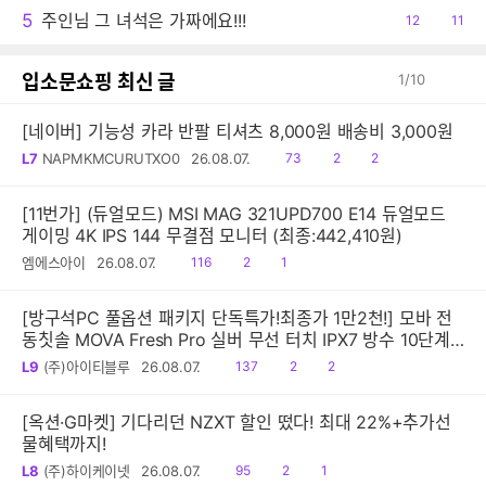
5
주인님 그 녀석은 가짜에요!!!
공
12
댓
11
감
글
입소문쇼핑 최신 글
1
/
10
[네이버] 기능성 카라 반팔 티셔츠 8,000원 배송비 3,000원
읽
공
댓
L7
NAPMKMCURUTXO0
26.08.07.
73
2
2
음
감
글
[11번가] (듀얼모드) MSI MAG 321UPD700 E14 듀얼모드
게이밍 4K IPS 144 무결점 모니터 (최종:442,410원)
읽
공
댓
엠에스아이
26.08.07.
116
2
1
음
감
글
[방구석PC 풀옵션 패키지 단독특가!최종가 1만2천!] 모바 전
동칫솔 MOVA Fresh Pro 실버 무선 터치 IPX7 방수 10단계
진동 음파 전동칫솔
읽
공
댓
L9
(주)아이티블루
26.08.07.
137
2
2
음
감
글
[옥션·G마켓] 기다리던 NZXT 할인 떴다! 최대 22%+추가선
물혜택까지!
읽
공
댓
L8
(주)하이케이넷
26.08.07.
95
2
1