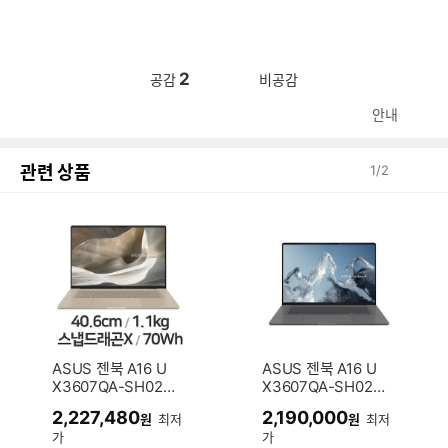
2
공감
비공감
안내
관련 상품
1
/
2
ASUS 젠북 A16 U
ASUS 젠북 A16 U
X3607QA-SH022
X3607QA-SH023
W (SSD 512GB)
W (SSD 512GB)
2,227,480
2,190,000
원
최저
원
최저
가
가