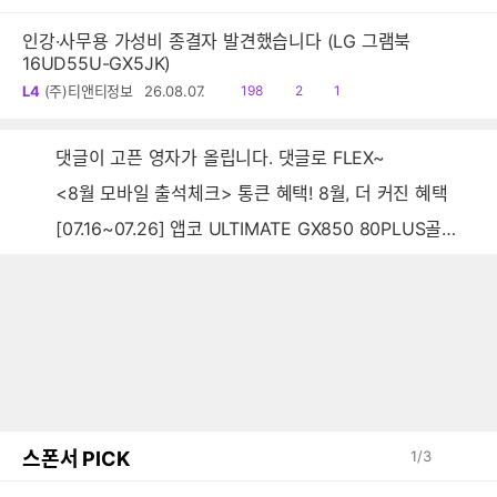
음
감
글
인강·사무용 가성비 종결자 발견했습니다 (LG 그램북
16UD55U-GX5JK)
읽
공
댓
L4
(주)티앤티정보
26.08.07.
198
2
1
음
감
글
댓글이 고픈 영자가 올립니다. 댓글로 FLEX~
<8월 모바일 출석체크> 통큰 혜택! 8월, 더 커진 혜택
[07.16~07.26] 앱코 ULTIMATE GX850 80PLUS골드 풀모듈러 ATX3.0 블랙
스폰서 PICK
1
/
3