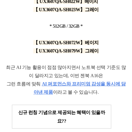
【
UX3607QA-SH022W
】베이지
【
UX3607QA-SH023W】그레이
* 512GB
/ 32GB *
【 UX3607QA-SH072W
】베이지
【 UX3607QA-SH079W
】그레이
최근 AI 기능 활용이 점점 많아지면서 노트북 선택 기준도 많
이 달라지고 있는데, 이번 젠북 A16은
그런 흐름에 맞춰
AI 퍼포먼스와 프리미엄 감성을 동시에 담
아낸 제품
이라고 볼 수 있습니다.
신규 런칭 기념으로 제공되는 혜택이 있을까
요??