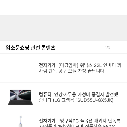
입소문쇼핑 관련 콘텐츠
1
/
3
전자기기
[마감임박] 위닉스 22L 인버터 까
사림 단독 공구 오늘 자정 끝납니다
컴퓨터
인강·사무용 가성비 종결자 발견했
습니다 (LG 그램북 16UD55U-GX5JK)
전자기기
[방구석PC 풀옵션 패키지 단독특
가!최종가 1만2천!] 모바 전동칫솔 MOVA