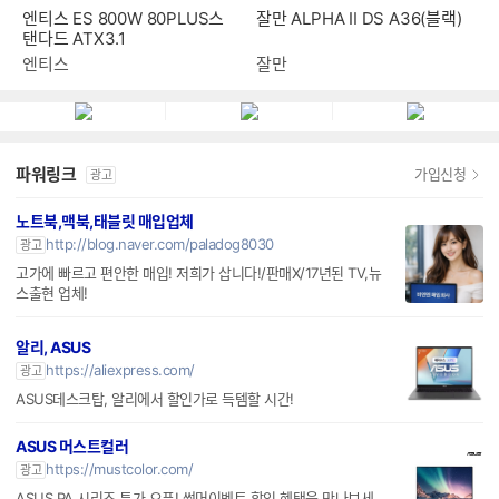
엔티스 ES 800W 80PLUS스
잘만 ALPHA II DS A36(블랙)
탠다드 ATX3.1
엔티스
잘만
파워링크
가입신청
광고
노트북,맥북,태블릿 매입업체
http://blog.naver.com/paladog8030
광고
고가에 빠르고 편안한 매입! 저희가 삽니다!/판매X/17년된 TV,뉴
스출현 업체!
알리, ASUS
https://aliexpress.com/
광고
ASUS데스크탑, 알리에서 할인가로 득템할 시간!
ASUS 머스트컬러
https://mustcolor.com/
광고
ASUS PA 시리즈 특가 오픈! 썸머이벤트 할인 혜택을 만나보세