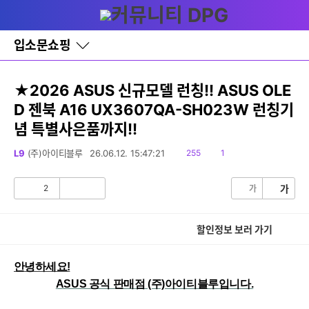
다
글쓰기
메뉴
나
와
홈
입소문쇼핑
바
로
가
기
★2026 ASUS 신규모델 런칭!! ASUS OLE
레
D 젠북 A16 UX3607QA-SH023W 런칭기
이
어
념 특별사은품까지!!
창
토
읽
댓
L9
(주)아이티블루
26.06.12. 15:47:21
255
1
글
음
글
2
가
가
공
비
감
공
감
할인정보 보러 가기
안녕하세요!
ASUS 공식 판매점 (주)아이티블루입니다.