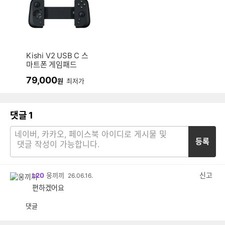
Kishi V2 USB C 스
마트폰 게임패드
79,000
원
최저가
댓글
1
등록
신고
L20
웅끼끼
26.06.16.
편하겠어요
댓글
공
비
감
공