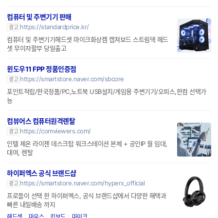
컴퓨터 및 주변기기 판매
https://standardprice.kr/
광고
컴퓨터 및 주변기기헤드셋 마이크화상캠 캡쳐보드 스트림덱 헤드
셋 무이자할부 당일출고
윈도우11 FPP 정품인증점
https://smartstore.naver.com/sbcore
광고
포인트적립/한국정품/PC,노트북 USB설치/게임용 주변기기/오피스,한컴 선택가
능
컴뷰어스 컴퓨터원격렌탈
https://comviewers.com/
광고
인텔 제온 라이젠 데스크탑 워크스테이션 본체 + 공인IP 월 임대,
대여, 렌탈
하이퍼엑스 공식 브랜드샵
https://smartstore.naver.com/hyperx_official
광고
프로들이 선택 한 하이퍼엑스, 공식 브랜드샵에서 다양한 해택과
빠른 내일배송 까지
헤드셋
마우스
키보드
마이크