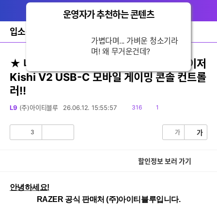
다
글쓰기
메뉴
나
운영자가 추천하는 콘텐츠
닫
와
기
홈
입소문쇼핑
가볍다며... 가벼운 청소
바
기라며! 왜 무거운건
로
가
데?
기
★ 네이버 X RAZER 페스타 특가 7만! 레이저
레
Kishi V2 USB-C 모바일 게이밍 콘솔 컨트롤
이
어
러!!
창
토
읽
댓
L9
(주)아이티블루
26.06.12. 15:55:57
316
1
글
세부정보 열기/접기
음
글
3
가
가
공
비
감
공
감
할인정보 보러 가기
안녕하세요!
RAZER
 공식 판매처 (주)아이티블루입니다.