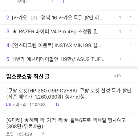
공
댓
1
1
감
글
2
[카카오] LG그램북 16 카카오 톡딜 할인 혜택 16UD55U-GX5JK AI 노트북
공
1
댓
1
감
글
3
★ RAZER 바이퍼 V4 Pro 49g 초경량 및 50K 센서 탑재한 플래그십 게이밍 마우스!!
공
1
댓
1
감
글
4
[인스타그램 이벤트] INSTAX MINI 99 실버 출시, 팔로우 이벤트 안내
공
1
감
5
11번가 에브리데이할인 119만// ASUS TUF A16 FA607NUQ-RL010 Ryzen 7 170/DDR5 16GB/512GB/RTX4050
공
1
댓
1
감
글
입소문쇼핑 최신 글
1
/
10
[쿠팡 로켓]HP 280 G9R-C2F6AT 쿠팡 로켓 한정 특가 할인
(최종 혜택가: 1,260,030원) 행사 진행
읽
L5
고미두리
12:00:53
18
음
[G마켓] ★혜택 빡! 가격 빡!★ 갤북6프로 빡세일 행사예고
(308만/무료배송)
읽
코잇
11:54:29
21