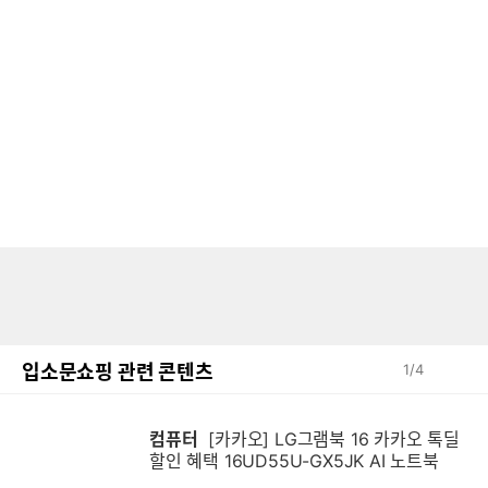
입소문쇼핑 관련 콘텐츠
1
/
4
컴퓨터
[카카오] LG그램북 16 카카오 톡딜
할인 혜택 16UD55U-GX5JK AI 노트북