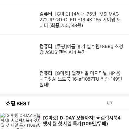
컴퓨터
[G마켓] [4세대-75만] MSI MAG
272UP QD-OLED E16 4K 165 게이밍 모
니터 (최종:755,148원)
컴퓨터
[쿠팡]여름 휴가 필수템! 899g 초경
량 ASUS 젠북 A14 특가
컴퓨터
[G마켓] 월첫세일 마지막날 HP 옴
니북5 AI 노트북 16-af1087TU 최종 149만
원대!
쇼핑 BEST
1
/
3
1
[G마켓] D-DAY 오늘까지! ★갤럭시북4
엣지 월 첫 세일 특가(109만/무배)