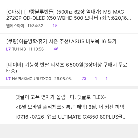
음
[G마켓] [그랑블루번들] (500hz 62장 역대가) MSI MAG
272QP QD-OLED X50 WQHD 500 모니터 (최종:620,160
원)
읽
엠에스아이
11:34:32
19
음
[쿠팡]여름방학·휴가 시즌 추천! ASUS 비보북 16 특가
읽
L7
TU1148
11:10:56
46
음
[네이버] 기능성 반팔 티셔츠 6,500원(3장이상 구매시 무료
배송)
읽
공
댓
L7
NAPMKMCURUTXO0
26.08.05.
72
1
1
음
감
글
댓글이 고픈 영자가 올립니다. 댓글로 FLEX~
<8월 모바일 출석체크> 통큰 혜택! 8월, 더 커진 혜택
[07.16~07.26] 앱코 ULTIMATE GX850 80PLUS골드 풀모듈러 ATX3.0 블랙