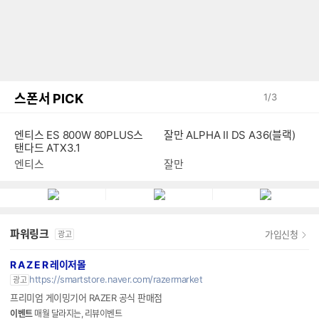
스폰서 PICK
1
/
3
엔티스 ES 800W 80PLUS스
잘만 ALPHA II DS A36(블랙)
탠다드 ATX3.1
엔티스
잘만
파워링크
가입신청
광고
R A Z E R 레이저몰
https://smartstore.naver.com/razermarket
광고
프리미엄 게이밍기어 RAZER 공식 판매점
이벤트
매월 달라지는, 리뷰이벤트