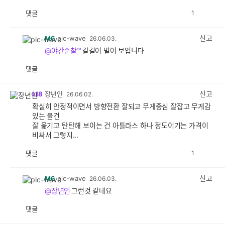
댓글
1
공
비
감
공
감
신고
M6
plc-wave
26.06.03.
@야간순찰™
갈길어 멀어 보입니다
댓글
공
비
감
공
감
신고
L18
장년인
26.06.02.
확실히 안정적이면서 방향전환 잘되고 무게중심 잘잡고 무게감
있는 물건
잘 옮기고 탄탄해 보이는 건 아틀라스 하나 정도이기는 가격이
비싸서 그렇지...
댓글
1
공
비
감
공
감
신고
M6
plc-wave
26.06.03.
@장년인
그런것 같네요
댓글
공
비
감
공