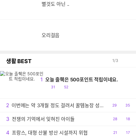
별것도 아닌 ..
오리걸음
생활 BEST
1
/
3
1
오늘 출췍은 500포인트 적립이네요.
공
댓
31
52
감
글
2
이번에는 약 3개월 정도 걸려서 꿀템농장 성공했네요.
공
29
댓
35
감
글
3
전쟁의 기억에서 잊혀진 아이들
공
28
댓
18
감
글
4
프랑스, 대형 산불 방산 시설까지 위협
공
21
댓
17