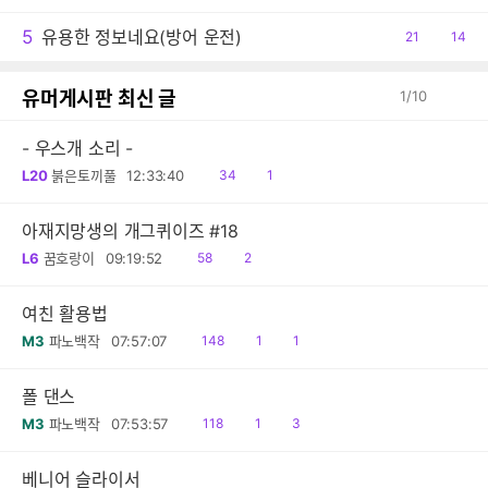
감
글
5
유용한 정보네요(방어 운전)
공
21
댓
14
감
글
유머게시판 최신 글
1
/
10
- 우스개 소리 -
읽
공
L20
붉은토끼풀
12:33:40
34
1
음
감
아재지망생의 개그퀴이즈 #18
읽
공
L6
꿈호랑이
09:19:52
58
2
음
감
여친 활용법
읽
공
댓
M3
파노백작
07:57:07
148
1
1
음
감
글
폴 댄스
읽
공
댓
M3
파노백작
07:53:57
118
1
3
음
감
글
베니어 슬라이서