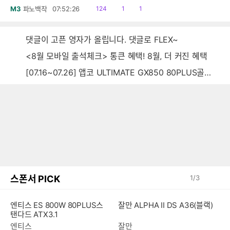
읽
공
댓
M3
파노백작
07:52:26
124
1
1
음
감
글
댓글이 고픈 영자가 올립니다. 댓글로 FLEX~
<8월 모바일 출석체크> 통큰 혜택! 8월, 더 커진 혜택
[07.16~07.26] 앱코 ULTIMATE GX850 80PLUS골드 풀모듈러 ATX3.0 블랙
스폰서 PICK
1
/
3
엔티스 ES 800W 80PLUS스
잘만 ALPHA II DS A36(블랙)
탠다드 ATX3.1
엔티스
잘만