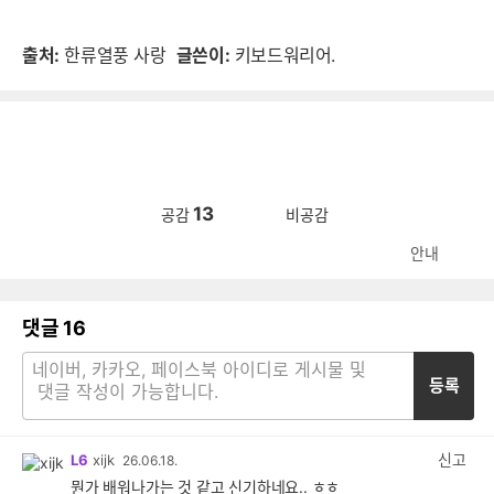
출처:
한류열풍 사랑
글쓴이:
키보드워리어.
13
공감
비공감
안내
댓글
16
등록
신고
L6
xijk
26.06.18.
뭔가 배워나가는 것 같고 신기하네요.. ㅎㅎ