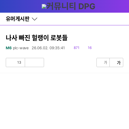
다
글쓰기
메뉴
나
와
홈
유머게시판
바
로
가
기
나사 빠진 헐랭이 로봇들
레
이
읽
댓
M6
plc-wave
26.06.02. 09:35:41
871
16
어
음
글
창
토
13
가
가
공
비
글
감
공
감