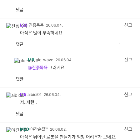
댓글
공
비
감
공
감
신고
L20
진흙목욕
26.06.04.
아직은 많이 부족하네요
댓글
1
공
비
감
공
감
신고
M6
plc-wave
26.06.04.
@진흙목욕
그러게요
댓글
공
비
감
공
감
신고
L15
aibici01
26.06.04.
저..저런..
댓글
공
비
감
공
감
신고
M20
야간순찰™
26.06.02.
아직은 뛰어난 로봇을 만들기가 엄청 어려운가 보네요.