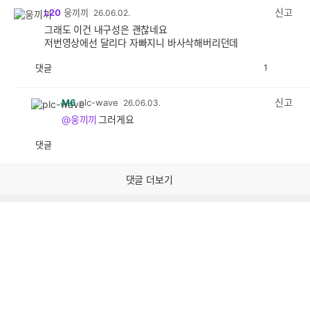
감
신고
L20
웅끼끼
26.06.02.
그래도 이건 내구성은 괜찮네요
저번영상에선 달리다 자빠지니 바사삭해버리던데
댓글
1
공
비
감
공
감
신고
M6
plc-wave
26.06.03.
@웅끼끼
그러게요
댓글
공
비
감
공
감
댓글 더보기