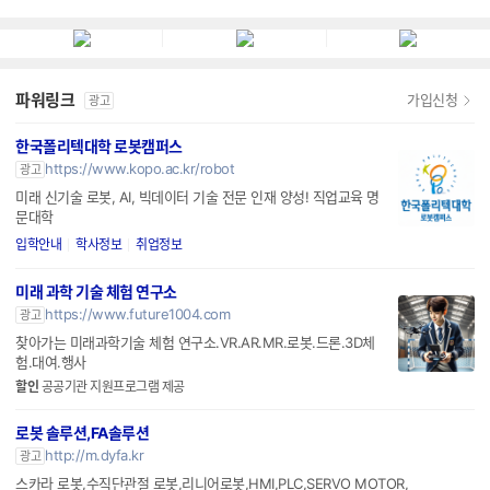
파워링크
가입신청
광고
한국폴리텍대학 로봇캠퍼스
https://www.kopo.ac.kr/robot
광고
미래 신기술 로봇, AI, 빅데이터 기술 전문 인재 양성! 직업교육 명
문대학
입학안내
학사정보
취업정보
미래 과학 기술 체험 연구소
https://www.future1004.com
광고
찾아가는 미래과학기술 체험 연구소.VR.AR.MR.로봇.드론.3D체
험.대여.행사
할인
공공기관 지원프로그램 제공
로봇 솔루션,FA솔루션
http://m.dyfa.kr
광고
스카라 로봇,수직단관절 로봇,리니어로봇,HMI,PLC,SERVO MOTOR,