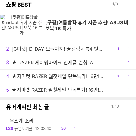
쇼핑 BEST
1
/
3
1
[쿠팡]여름방학·휴가 시즌 추천! ASUS 비
보북 16 특가
2
[G마켓] D-DAY 오늘까지! ★갤럭시북4 엣지 월 첫 세일 특가(109만/무배)
공
1
댓
1
감
글
3
★ RAZER 게이밍마이크 신제품 런칭! AI 오디오 프로세싱으로 스튜디오급 음질 구현 "세이렌 V3 Chroma 32-Bit DSP"
공
1
감
4
★지마켓 RAZER 월첫세일 단독특가! 16만! 레이저 Basilisk V3 Pro + 마우스 독 프로
공
3
댓
1
감
글
5
★지마켓 RAZER 월첫세일 단독특가! 16만! 레이저 Basilisk V3 Pro + 마우스 독 프로
공
1
감
유머게시판 최신 글
1
/
10
- 우스개 소리 -
읽
공
L20
붉은토끼풀
12:33:40
36
1
음
감