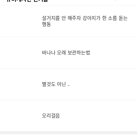
설거지를 안 해주자 강아지가 한 소름 돋는
설
행동
바나나 오래 보관하는법
별것도 아닌 ..
오리걸음