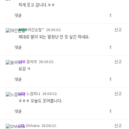
작게 웃고 갑니다.ㅎㅎ
댓글
2
공
비
감
공
감
신고
M20
야간순찰™
26.06.02.
제대로 말이 되는 말장난 인 듯 싶긴 하네요.
댓글
2
공
비
감
공
감
신고
L20
웅끼끼
26.06.02.
요강 ㅋ
댓글
2
공
비
감
공
감
신고
L20
느낌하나
26.06.02.
ㅎㅎㅎ 오늘도 웃어봅니다.
댓글
2
공
비
감
공
감
신고
L13
Ohhana
26.06.02.