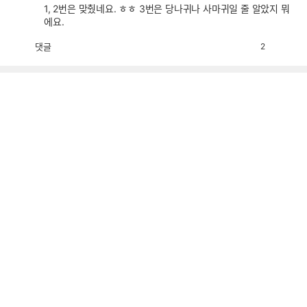
1, 2번은 맞췄네요. ㅎㅎ 3번은 당나귀나 사마귀일 줄 알았지 뭐
에요.
댓글
2
공
비
감
공
감