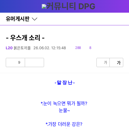
다
글쓰기
메뉴
나
와
홈
유머게시판
바
로
가
기
- 우스개 소리 -
레
이
읽
댓
L20
붉은토끼풀
26.06.02. 12:15:48
288
8
어
음
글
창
토
9
가
가
공
비
글
감
공
감
- 말 장 난 -
*.눈이 녹으면 뭐가 될까?
눈물~
*.가장 더러운 강은?