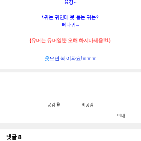
요강~
*.귀는 귀인데 못 듣는 귀는?
뼈다귀~
(
유머는 유머일뿐 오해 하지마세용!!
1)
웃
으면 복 이와요!ㅎㅎ
ㅎ
9
공감
비공감
안내
댓글
8