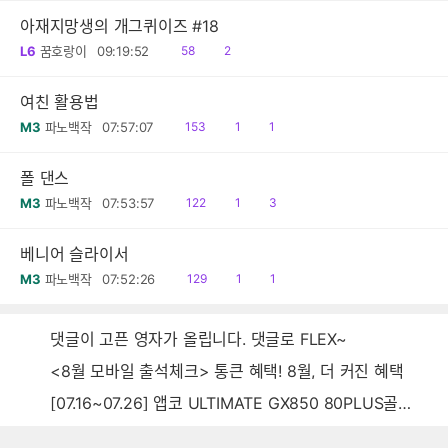
아재지망생의 개그퀴이즈 #18
읽
공
L6
꿈호랑이
09:19:52
58
2
음
감
여친 활용법
읽
공
댓
M3
파노백작
07:57:07
153
1
1
음
감
글
폴 댄스
읽
공
댓
M3
파노백작
07:53:57
122
1
3
음
감
글
베니어 슬라이서
읽
공
댓
M3
파노백작
07:52:26
129
1
1
음
감
글
댓글이 고픈 영자가 올립니다. 댓글로 FLEX~
<8월 모바일 출석체크> 통큰 혜택! 8월, 더 커진 혜택
[07.16~07.26] 앱코 ULTIMATE GX850 80PLUS골드 풀모듈러 ATX3.0 블랙