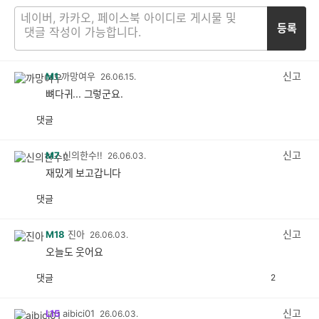
등록
신고
M1
까망여우
26.06.15.
뼈다귀... 그렇군요.
댓글
공
비
감
공
감
신고
M7
신의한수!!
26.06.03.
재밌게 보고갑니다
댓글
공
비
감
공
감
신고
M18
진아
26.06.03.
오늘도 웃어요
댓글
2
공
비
감
공
감
신고
L15
aibici01
26.06.03.