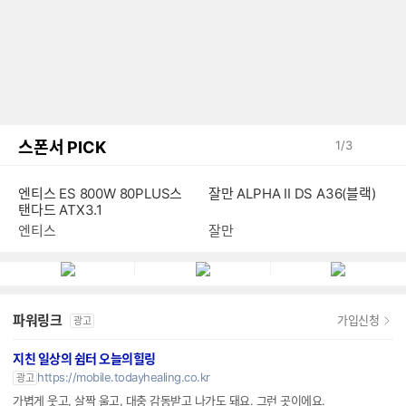
스폰서 PICK
1
/
3
엔티스 ES 800W 80PLUS스
잘만 ALPHA II DS A36(블랙)
탠다드 ATX3.1
엔티스
잘만
파워링크
가입신청
광고
지친 일상의 쉼터 오늘의힐링
https://mobile.todayhealing.co.kr
광고
가볍게 웃고, 살짝 울고, 대충 감동받고 나가도 돼요. 그런 곳이에요.