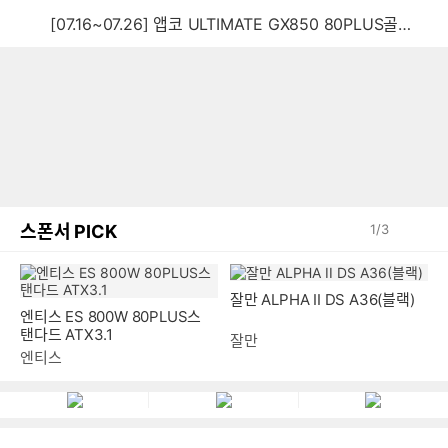
[07.16~07.26] 앱코 ULTIMATE GX850 80PLUS골드 풀모듈러 ATX3.0 블랙
스폰서 PICK
1
/
3
엔티스 ES 800W 80PLUS스
잘만 ALPHA II DS A36(블랙)
탠다드 ATX3.1
엔티스
잘만
파워링크
가입신청
광고