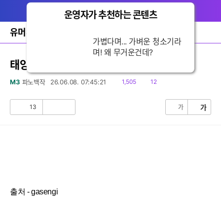
다
글쓰기
메뉴
나
운영자가 추천하는 콘텐츠
닫
와
기
홈
유머게시판
바
가볍다며... 가벼운 청소기라
로
며! 왜 무거운건데?
가
기
태양열 고데기
레
이
읽
댓
M3
파노백작
26.06.08. 07:45:21
1,505
12
어
음
글
창
토
13
가
가
공
비
글
감
공
감
출처 - gasengi