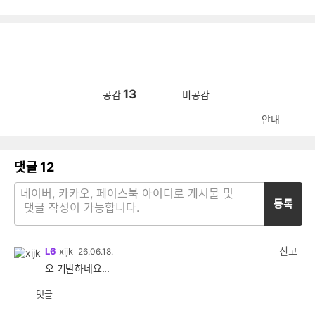
13
공감
비공감
안내
댓글
12
등록
신고
L6
xijk
26.06.18.
오 기발하네요...
댓글
공
비
감
공