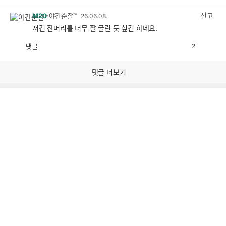
감
공
감
신고
M20
야간순찰™
26.06.08.
저건 잔머리를 너무 잘 굴린 듯 싶긴 하네요.
댓글
2
공
비
감
공
감
댓글 더보기