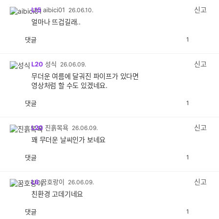
감
신고
L15
aibici01
26.06.10.
얼마나 뜨겁길래..
댓글
1
공
비
감
공
감
신고
L20
성식
26.06.09.
무더운 여름에 달궈진 파이프가 있다면
영상처럼 할 수도 있겠네요.
댓글
1
공
비
감
공
감
신고
L20
진흙목욕
26.06.09.
꽤 무더운 날씨인가 보네요
댓글
1
공
비
감
공
감
신고
L6
꿈호랑이
26.06.09.
친환경 고데기네요
댓글
1
공
비