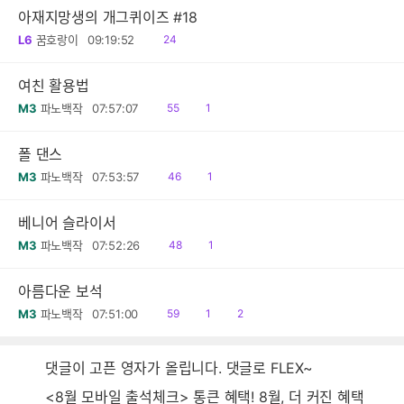
아재지망생의 개그퀴이즈 #18
읽
L6
꿈호랑이
09:19:52
24
음
여친 활용법
읽
댓
M3
파노백작
07:57:07
55
1
음
글
폴 댄스
읽
댓
M3
파노백작
07:53:57
46
1
음
글
베니어 슬라이서
읽
댓
M3
파노백작
07:52:26
48
1
음
글
아름다운 보석
읽
공
댓
M3
파노백작
07:51:00
59
1
2
음
감
글
댓글이 고픈 영자가 올립니다. 댓글로 FLEX~
<8월 모바일 출석체크> 통큰 혜택! 8월, 더 커진 혜택