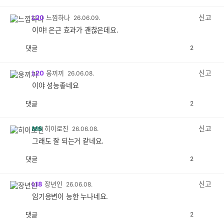
감
공
감
신고
L20
느낌하나
26.06.09.
이야! 은근 효과가 괜찮은데요.
댓글
2
공
비
감
공
감
신고
L20
웅끼끼
26.06.08.
이야 성능좋네요
댓글
2
공
비
감
공
감
신고
M6
히이로진
26.06.08.
그래도 잘 되는거 같네요.
댓글
2
공
비
감
공
감
신고
L18
장년인
26.06.08.
임기응변이 능한 누나네요.
댓글
2
공
비