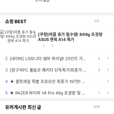
쇼핑 BEST
1
/
3
1
[쿠팡]여름 휴가 필수템! 899g 초경량
ASUS 젠북 A14 특가
공
댓
1
1
감
글
2
[네이버] LG모니터 썸머 파이널! 25인치 가성비부터 45인치 대화면 OLED까지! 풀라인업 기획전 안내(8/1~19)
공
2
댓
1
감
글
3
[방구석PC 풀옵션 패키지 단독특가!최종가 1만2천!] 모바 전동칫솔 MOVA Fresh Pro 실버 무선 터치 IPX7 방수 10단계 진동 음파 전동칫솔
공
2
댓
1
감
글
4
★ 월첫세일 특별 프로모션 최종가 197만! ★ASUS TUF A18 RTX5070 FA808UP-S8017 18인치 대화면 게이밍노트북
공
1
감
5
★ RAZER 바이퍼 V4 Pro 49g 초경량 및 50K 센서 탑재한 플래그십 게이밍 마우스!!
공
1
댓
1
감
글
유머게시판 최신 글
1
/
10