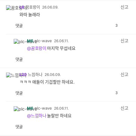
감
신고
L6
꿈호랑이
26.06.09.
와따 놀래라
댓글
3
공
비
감
공
감
신고
M6
plc-wave
26.06.11.
@꿈호랑이
마지막 무섭네요
댓글
공
비
감
공
감
신고
L20
느낌하나
26.06.09.
ㅋㅋㅋ 애들이 기겁할만 하네요.
댓글
3
공
비
감
공
감
신고
M6
plc-wave
26.06.11.
@느낌하나
놀랄만 하네요
댓글
공
비
감
공