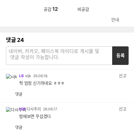
12
공감
비공감
안내
댓글
24
등록
신고
L6
xijk
26.06.18.
헉 엄청 신기하네요 ㅎㅎㅎ
댓글
공
비
감
공
감
신고
L10
다사주리
26.06.17.
밤에보면 무섭겠다
댓글
공
비