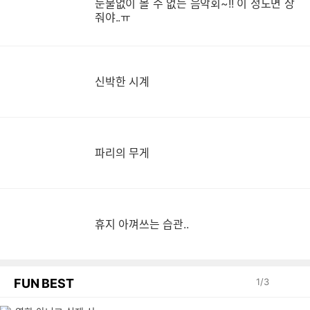
눈물없이 볼 수 없는 음악회~!! 이 정도면 상
눈
줘야..ㅠ
신박한 시계
파리의 무게
휴지 아껴쓰는 습관..
FUN BEST
1
/
3