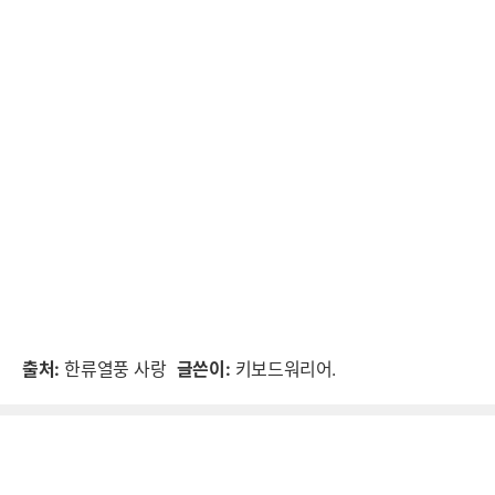
출처:
한류열풍 사랑
글쓴이:
키보드워리어.