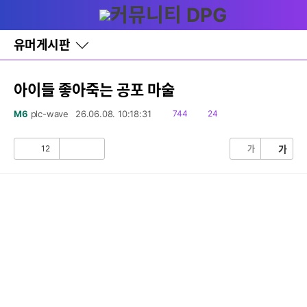
다
글쓰기
메뉴
나
와
홈
유머게시판
바
로
가
기
아이들 좋아죽는 공포 마술
레
이
읽
댓
M6
plc-wave
26.06.08. 10:18:31
744
24
어
음
글
창
토
12
가
가
공
비
글
감
공
감