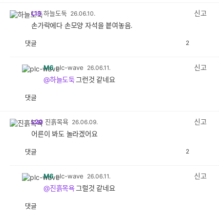
감
공
감
신고
L13
하늘도둑
26.06.10.
손가락에다 손모양 자석을 븥여놓음.
댓글
2
공
비
감
공
감
신고
M6
plc-wave
26.06.11.
@하늘도둑
그런것 같네요
댓글
공
비
감
공
감
신고
L20
진흙목욕
26.06.09.
어른이 봐도 놀라겠어요
댓글
2
공
비
감
공
감
신고
M6
plc-wave
26.06.11.
@진흙목욕
그럴것 같네요
댓글
공
비
감
공