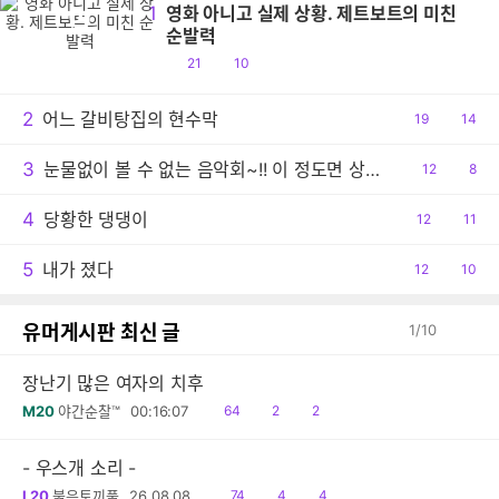
1
영화 아니고 실제 상황. 제트보트의 미친
영
순발력
공
댓
21
10
감
글
2
어느 갈비탕집의 현수막
공
19
댓
14
감
글
3
눈물없이 볼 수 없는 음악회~!! 이 정도면 상줘야..ㅠ
공
12
댓
8
감
글
4
당황한 댕댕이
공
12
댓
11
감
글
5
내가 졌다
공
12
댓
10
감
글
유머게시판 최신 글
1
/
10
장난기 많은 여자의 치후
읽
공
댓
M20
야간순찰™
00:16:07
64
2
2
음
감
글
- 우스개 소리 -
읽
공
댓
L20
붉은토끼풀
26.08.08.
74
4
4