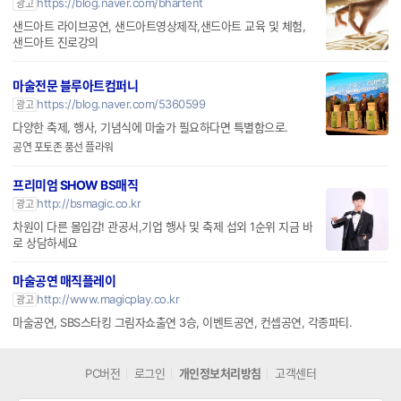
https://blog.naver.com/bhartent
광고
샌드아트 라이브공연, 샌드아트영상제작,샌드아트 교육 및 체험,
샌드아트 진로강의
마술전문 블루아트컴퍼니
https://blog.naver.com/5360599
광고
다양한 축제, 행사, 기념식에 마술가 필요하다면 특별함으로.
공연 포토존 풍선 플라워
프리미엄 SHOW BS매직
http://bsmagic.co.kr
광고
차원이 다른 몰입감! 관공서,기업 행사 및 축제 섭외 1순위 지금 바
로 상담하세요
마술공연 매직플레이
http://www.magicplay.co.kr
광고
마술공연, SBS스타킹 그림자쇼출연 3승, 이벤트공연, 컨셉공연, 각종파티.
PC버전
로그인
개인정보처리방침
고객센터