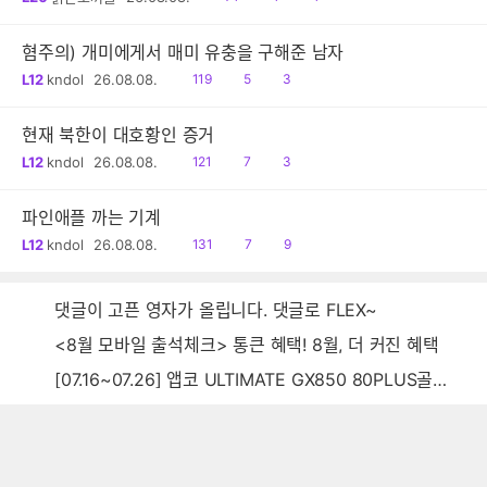
음
감
글
혐주의) 개미에게서 매미 유충을 구해준 남자
읽
공
댓
L12
kndol
26.08.08.
119
5
3
음
감
글
현재 북한이 대호황인 증거
읽
공
댓
L12
kndol
26.08.08.
121
7
3
음
감
글
파인애플 까는 기계
읽
공
댓
L12
kndol
26.08.08.
131
7
9
음
감
글
댓글이 고픈 영자가 올립니다. 댓글로 FLEX~
<8월 모바일 출석체크> 통큰 혜택! 8월, 더 커진 혜택
[07.16~07.26] 앱코 ULTIMATE GX850 80PLUS골드 풀모듈러 ATX3.0 블랙