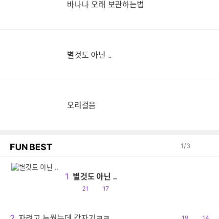
바나나 오래 보관하는법
별것도 아닌 ..
오리걸음
FUN BEST
1
/
3
1
별것도 아닌 ..
공
댓
21
17
감
글
2
자려고 누웠는데 갑자기ㅋㅋ
공
19
댓
14