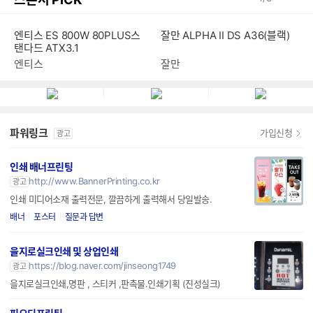
엔티스 ES 800W 80PLUS스
잘만 ALPHA II DS A36(블랙)
탠다드 ATX3.1
엔티스
잘만
파워링크
가입신청
광고
인쇄 배너프린팅
http://www.BannerPrinting.co.kr
광고
인쇄 미디어소재 출력전문, 깔끔하게 출력해서 당일발송.
배너
포스터
질문과 답변
을지로실크인쇄 및 상업인쇄
https://blog.naver.com/jinseong1749
광고
을지로실크인쇄,명판 , 스티커 ,판촉물.인쇄기획 (진성실크)