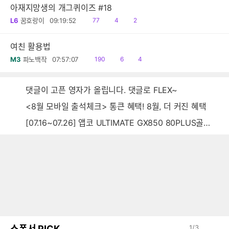
아재지망생의 개그퀴이즈 #18
읽
공
댓
L6
꿈호랑이
09:19:52
77
4
2
음
감
글
여친 활용법
읽
공
댓
M3
파노백작
07:57:07
190
6
4
음
감
글
댓글이 고픈 영자가 올립니다. 댓글로 FLEX~
<8월 모바일 출석체크> 통큰 혜택! 8월, 더 커진 혜택
[07.16~07.26] 앱코 ULTIMATE GX850 80PLUS골드 풀모듈러 ATX3.0 블랙
스폰서 PICK
1
/
3