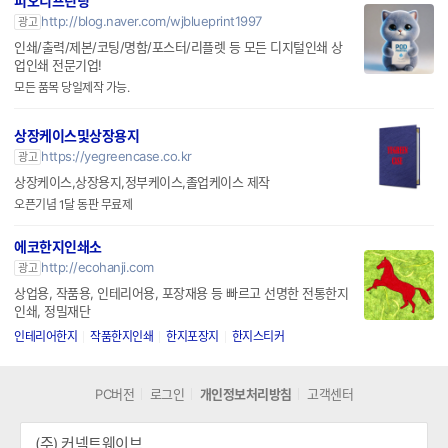
피오디프린팅
http://blog.naver.com/wjblueprint1997
광고
인쇄/출력/제본/코팅/명함/포스터/리플렛 등 모든 디지털인쇄 상
업인쇄 전문기업!
모든 품목 당일제작 가능.
상장케이스및상장용지
https://yegreencase.co.kr
광고
상장케이스,상장용지,정부케이스,졸업케이스 제작
오픈기념 1달 동판 무료제
에코한지인쇄소
http://ecohanji.com
광고
상업용, 작품용, 인테리어용, 포장재용 등 빠르고 선명한 전통한지
인쇄, 정밀재단
인테리어한지
작품한지인쇄
한지포장지
한지스티커
PC버전
로그인
개인정보처리방침
고객센터
(주) 커넥트웨이브