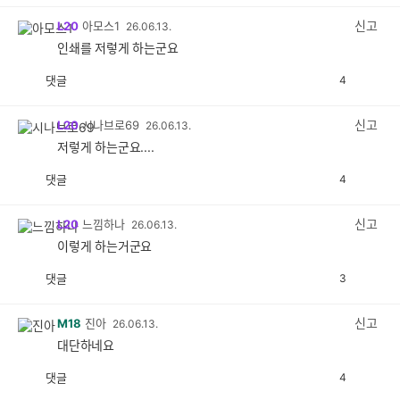
감
공
감
신고
L20
아모스1
26.06.13.
인쇄를 저렇게 하는군요
댓글
4
공
비
감
공
감
신고
L20
시나브로69
26.06.13.
저렇게 하는군요....
댓글
4
공
비
감
공
감
신고
L20
느낌하나
26.06.13.
이렇게 하는거군요
댓글
3
공
비
감
공
감
신고
M18
진아
26.06.13.
대단하네요
댓글
4
공
비
감
공