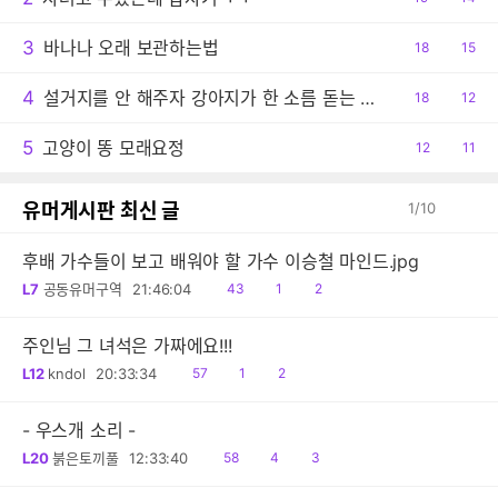
감
글
3
바나나 오래 보관하는법
공
18
댓
15
감
글
4
설거지를 안 해주자 강아지가 한 소름 돋는 행동
공
18
댓
12
감
글
5
고양이 똥 모래요정
공
12
댓
11
감
글
유머게시판 최신 글
1
/
10
후배 가수들이 보고 배워야 할 가수 이승철 마인드.jpg
읽
공
댓
L7
공동유머구역
21:46:04
43
1
2
음
감
글
주인님 그 녀석은 가짜에요!!!
읽
공
댓
L12
kndol
20:33:34
57
1
2
음
감
글
- 우스개 소리 -
읽
공
댓
L20
붉은토끼풀
12:33:40
58
4
3
음
감
글