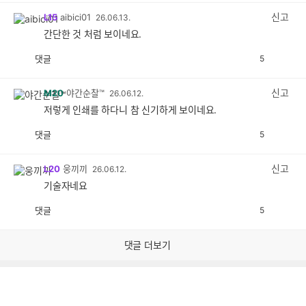
감
신고
L15
aibici01
26.06.13.
간단한 것 처럼 보이네요.
댓글
5
공
비
감
공
감
신고
M20
야간순찰™
26.06.12.
저렇게 인쇄를 하다니 참 신기하게 보이네요.
댓글
5
공
비
감
공
감
신고
L20
웅끼끼
26.06.12.
기술자네요
댓글
5
공
비
감
공
감
댓글 더보기