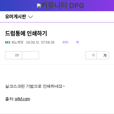
다
글쓰기
메뉴
나
와
홈
유머게시판
바
로
가
기
드럼통에 인쇄하기
레
이
읽
댓
M3
파노백작
26.06.12. 07:58:26
930
19
어
음
글
창
토
23
가
가
공
비
글
감
공
감
실크스크린 기법으로 인쇄하네요~
출처:
gifsf.com