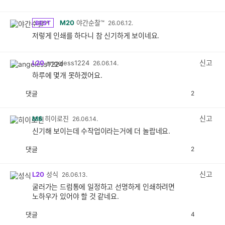
M20
야간순찰™
BEST
26.06.12.
저렇게 인쇄를 하다니 참 신기하게 보이네요.
신고
L20
angeless1224
26.06.14.
하루에 몇개 못하겠어요.
댓글
2
공
비
감
공
감
신고
M6
히이로진
26.06.14.
신기해 보이는데 수작업이라는거에 더 놀랍네요.
댓글
2
공
비
감
공
감
신고
L20
성식
26.06.13.
굴러가는 드럼통에 일정하고 선명하게 인쇄하려면
노하우가 있어야 할 것 같네요.
댓글
4
공
비