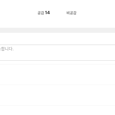
14
공감
비공감