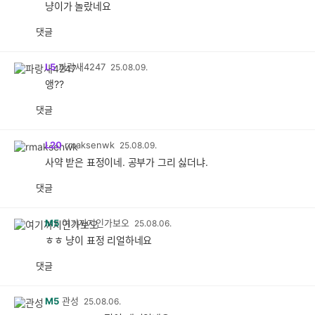
냥이가 놀랐네요
댓글
L5
파랑새4247
25.08.09.
앵??
댓글
L20
rmaksenwk
25.08.09.
사약 받은 표정이네. 공부가 그리 싫더냐.
댓글
M5
여기까지인가보오
25.08.06.
ㅎㅎ 냥이 표정 리얼하네요
댓글
M5
관성
25.08.06.