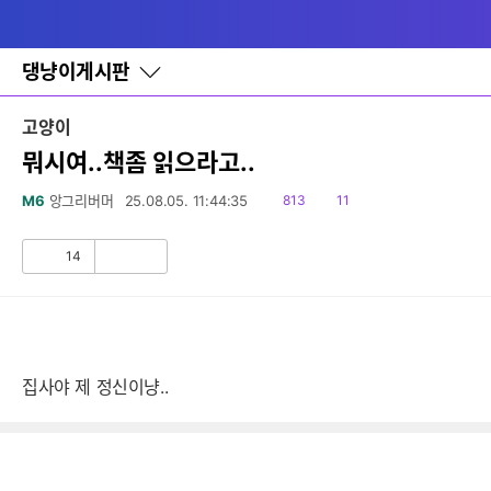
다
메뉴
나
와
홈
댕냥이게시판
바
로
가
고양이
기
레
뭐시여..책좀 읽으라고..
이
어
읽
댓
M6
앙그리버머
25.08.05. 11:44:35
813
11
창
음
글
토
글
14
공
비
감
공
감
집사야 제 정신이냥..