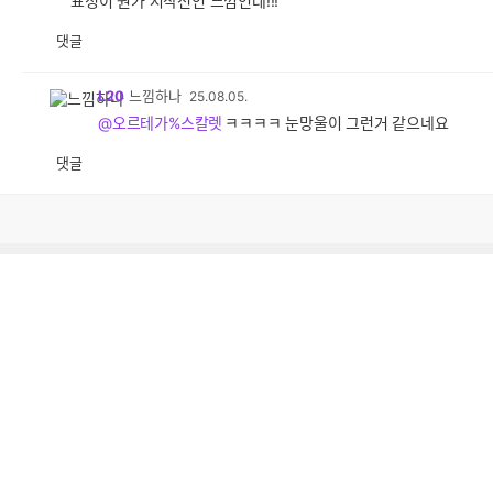
표정이 뭔가 시작전인 느낌인데!!!
댓글
L20
느낌하나
25.08.05.
@오르테가%스칼렛
ㅋㅋㅋㅋ 눈망울이 그런거 같으네요
댓글