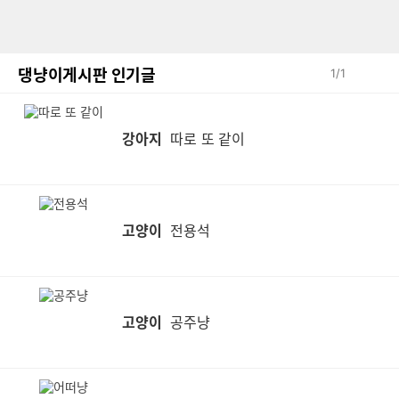
댕냥이게시판 인기글
1
/
1
강아지
따로 또 같이
고양이
전용석
고양이
공주냥