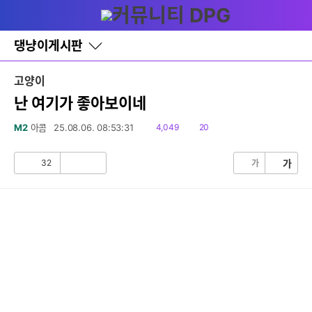
다
글쓰기
메뉴
나
와
홈
댕냥이게시판
바
로
가
고양이
기
레
난 여기가 좋아보이네
이
어
읽
댓
M2
아콤
25.08.06. 08:53:31
4,049
20
창
음
글
토
글
32
가
가
공
비
감
공
감