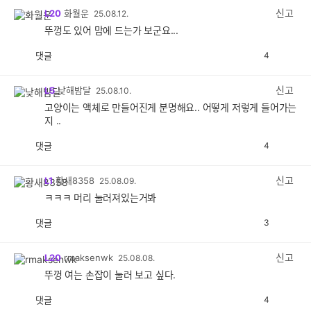
감
신고
L20
화월운
25.08.12.
뚜껑도 있어 맘에 드는가 보군요...
댓글
4
공
비
감
공
감
신고
L5
낮해밤달
25.08.10.
고양이는 액체로 만들어진게 분명해요.. 어떻게 저렇게 들어가는
지 ..
댓글
4
공
비
감
공
감
신고
L1
황새8358
25.08.09.
ㅋㅋㅋ 머리 눌러져있는거봐
댓글
3
공
비
감
공
감
신고
L20
rmaksenwk
25.08.08.
뚜껑 여는 손잡이 눌러 보고 싶다.
댓글
4
공
비