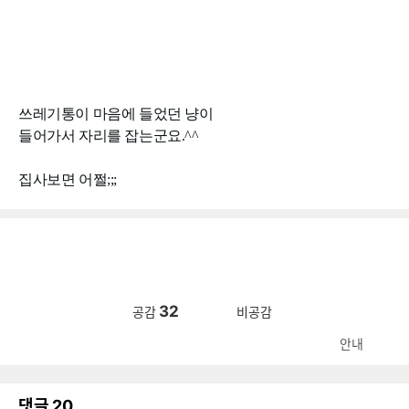
쓰레기통이 마음에 들었던 냥이
들어가서 자리를 잡는군요.^^
집사보면 어쩔;;;
32
공감
비공감
안내
댓글
20