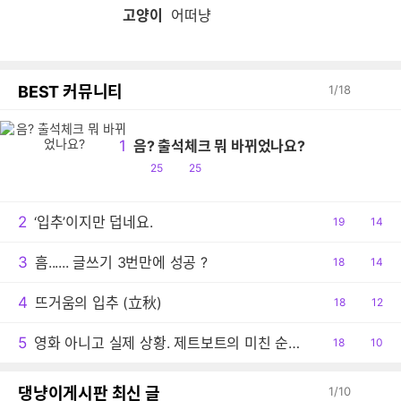
고양이
어떠냥
BEST 커뮤니티
1
/
18
1
음? 출석체크 뭐 바뀌었나요?
공
댓
25
25
감
글
2
‘입추’이지만 덥네요.
공
19
댓
14
감
글
3
흠...... 글쓰기 3번만에 성공 ?
공
18
댓
14
감
글
4
뜨거움의 입추 (立秋)
공
18
댓
12
감
글
5
영화 아니고 실제 상황. 제트보트의 미친 순발력
공
18
댓
10
감
글
댕냥이게시판 최신 글
1
/
10