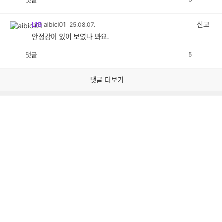
공
비
감
공
감
신고
L15
aibici01
25.08.07.
안정감이 있어 보였나 봐요.
댓글
5
공
비
감
공
감
댓글 더보기