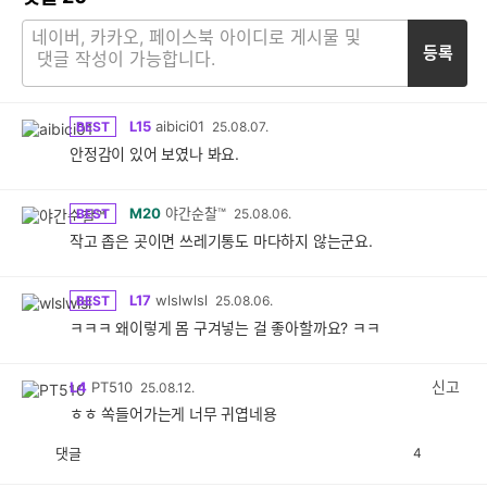
등록
L15
aibici01
BEST
25.08.07.
안정감이 있어 보였나 봐요.
M20
야간순찰™
BEST
25.08.06.
작고 좁은 곳이면 쓰레기통도 마다하지 않는군요.
L17
wlslwlsl
BEST
25.08.06.
ㅋㅋㅋ 왜이렇게 몸 구겨넣는 걸 좋아할까요? ㅋㅋ
신고
L4
PT510
25.08.12.
ㅎㅎ 쏙들어가는게 너무 귀엽네용
댓글
4
공
비
감
공