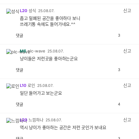
감
공
감
신고
L20
성식
25.08.07.
좁고 밀폐된 공간을 좋아하다 보니
쓰레기통 속에도 들어가네요.^^
댓글
3
공
비
감
공
감
신고
M6
plc-wave
25.08.07.
냥이들은 저런곳을 좋아하는군요
댓글
3
공
비
감
공
감
신고
L10
로인
25.08.07.
일단 들어가고 보는군요
댓글
4
공
비
감
공
감
신고
L20
느낌하나
25.08.07.
역시 냥이가 좋아하는 공간은 저런 곳인가 보내요
댓글
3