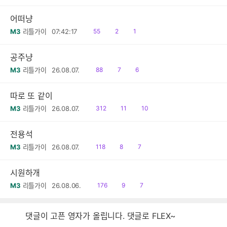
어떠냥
읽
공
댓
M3
리틀가이
07:42:17
55
2
1
음
감
글
공주냥
읽
공
댓
M3
리틀가이
26.08.07.
88
7
6
음
감
글
따로 또 같이
읽
공
댓
M3
리틀가이
26.08.07.
312
11
10
음
감
글
전용석
읽
공
댓
M3
리틀가이
26.08.07.
118
8
7
음
감
글
시원하개
읽
공
댓
M3
리틀가이
26.08.06.
176
9
7
음
감
글
댓글이 고픈 영자가 올립니다. 댓글로 FLEX~