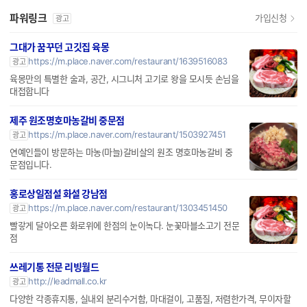
파워링크
가입신청
광고
그대가 꿈꾸던 고깃집 육몽
https://m.place.naver.com/restaurant/1639516083
광고
육몽만의 특별한 술과, 공간, 시그니처 고기로 왕을 모시듯 손님을
대접합니다
제주 원조명호마농갈비 중문점
https://m.place.naver.com/restaurant/1503927451
광고
연예인들이 방문하는 마농(마늘)갈비살의 원조 명호마농갈비 중
문점입니다.
홍로상일점설 화설 강남점
https://m.place.naver.com/restaurant/1303451450
광고
빨갛게 달아오른 화로위에 한점의 눈이녹다. 눈꽃마블소고기 전문
점
쓰레기통 전문 리빙월드
http://leadmall.co.kr
광고
다양한 각종휴지통, 실내외 분리수거함, 마대걸이, 고품질, 저렴한가격, 무이자할