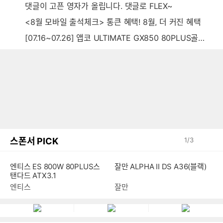
댓글이 고픈 영자가 올립니다. 댓글로 FLEX~
<8월 모바일 출석체크> 통큰 혜택! 8월, 더 커진 혜택
[07.16~07.26] 앱코 ULTIMATE GX850 80PLUS골드 풀모듈러 ATX3.0 블랙
스폰서 PICK
1
/
3
엔티스 ES 800W 80PLUS스
잘만 ALPHA II DS A36(블랙)
탠다드 ATX3.1
엔티스
잘만