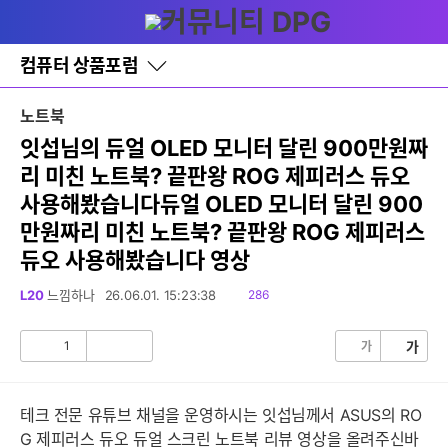
다
글쓰기
메뉴
나
와
홈
컴퓨터 상품포럼
바
로
가
노트북
기
레
잇섭님의 듀얼 OLED 모니터 달린 900만원짜
이
리 미친 노트북? 끝판왕 ROG 제피러스 듀오
어
창
사용해봤습니다듀얼 OLED 모니터 달린 900
토
글
만원짜리 미친 노트북? 끝판왕 ROG 제피러스
듀오 사용해봤습니다 영상
읽
L20
느낌하나
26.06.01. 15:23:38
286
음
1
가
가
공
비
감
공
감
테크 전문 유튜브 채널을 운영하시는 잇섭님께서 ASUS의 RO
G 제피러스 듀오 듀얼 스크린 노트북 리뷰 영상을 올려주신바