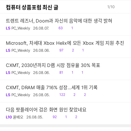
컴퓨터 상품포럼 최신 글
1
/
10
트렌트 레즈너, Doom과 자신의 음악에 대한 생각 밝혀
읽
공
L5
PC_Weekly
26.08.07.
63
1
음
감
Microsoft, 차세대 Xbox Helix에 모든 Xbox 게임 지원 추진
읽
공
댓
L5
PC_Weekly
26.08.06.
97
2
1
음
감
글
CXMT, 2030년까지 D램 시장 점유율 30% 목표
읽
공
댓
L5
PC_Weekly
26.08.06.
81
1
1
음
감
글
CXMT, DRAM 매출 716% 성장…세계 1위 기록
읽
공
댓
L5
PC_Weekly
26.08.05.
122
2
2
음
감
글
다음 팟플레이어 검은 화면 원인 찾았네요
읽
공
댓
L10
꿀베오
26.08.05.
92
1
2
음
감
글