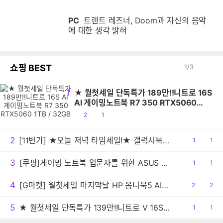
PC
트렌트 레즈너, Doom과 자신의 음악
에 대한 생각 밝혀
쇼핑 BEST
1
/
3
1
★ 월첫세일 단독특가 189만!!니트로 16S
AI 게이밍노트북 R7 350 RTX5060
1TB / 32GB
공
댓
2
1
감
글
2
[11번가] ★오늘 저녁 타임세일!★ 갤럭시북6 프로 (299만/무료배송)
공
1
댓
1
감
글
3
[쿠팡]게이밍 노트북 입문자를 위한 ASUS Gaming V16 특가
공
1
댓
1
감
글
4
[G마켓] 월첫세일 마지막날 HP 옴니북5 AI 노트북 16-af1087TU 최종 149만원대!
공
2
댓
2
감
글
5
★ 월첫세일 단독특가 139만!!니트로 V 16S AI 게이밍노트북 R7 260 RTX5060 512GB / 16GB
공
1
댓
1
감
글