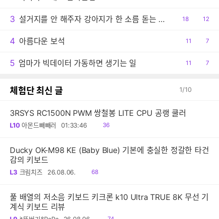
감
글
3
설거지를 안 해주자 강아지가 한 소름 돋는 행동
공
18
댓
12
감
글
4
아름다운 보석
공
11
댓
7
감
글
5
엄마가 빅데이터 가동하면 생기는 일
공
11
댓
7
감
글
체험단 최신 글
1
/
10
3RSYS RC1500N PWM 쌍철봉 LITE CPU 공랭 쿨러
읽
L10
아몬드빼빼러
01:33:46
36
음
Ducky OK-M98 KE (Baby Blue) 기본에 충실한 정갈한 타건
감의 키보드
읽
L3
크림치즈
26.08.06.
68
음
풀 배열의 저소음 키보드 키크론 k10 Ultra TRUE 8K 무선 기
계식 키보드 리뷰
읽
L9
it뚜버기&PaPa
26.08.06.
74