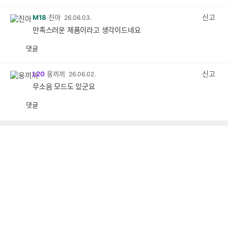
감
공
감
신고
M18
진아
26.06.03.
만족스러운 제품이라고 생각이드네요
댓글
공
비
감
공
감
신고
L20
웅끼끼
26.06.02.
무소음 모드도 있군요
댓글
공
비
감
공
감