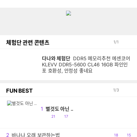
체험단 관련 콘텐츠
1
/
1
다나와 체험단
DDR5 메모리추천 에센코어
KLEVV DDR5-5600 CL46 16GB 파인인
포 호환성, 안정성 좋네요
FUN BEST
1
/
3
1
별것도 아닌 ..
공
댓
21
17
감
글
2
바나나 오래 보관하는법
공
18
댓
15