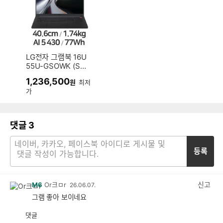
LG전자 그램북 16U
55U-GSOWK (SS
D 256GB)
1,236,500
원
최저
가
댓글
3
등록
신고
M6
Or크ㅁr
26.06.07.
그램 좋아 보이네요
댓글
공
비