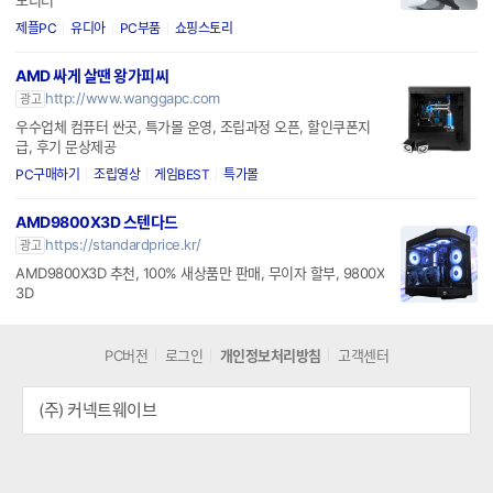
제플PC
유디아
PC부품
쇼핑스토리
AMD 싸게 살땐 왕가피씨
http://www.wanggapc.com
광고
우수업체 컴퓨터 싼곳, 특가몰 운영, 조립과정 오픈, 할인쿠폰지
급, 후기 문상제공
PC구매하기
조립영상
게임BEST
특가몰
AMD9800X3D 스텐다드
https://standardprice.kr/
광고
AMD9800X3D 추천, 100% 새상품만 판매, 무이자 할부, 9800X
3D
PC버전
로그인
개인정보처리방침
고객센터
(주) 커넥트웨이브