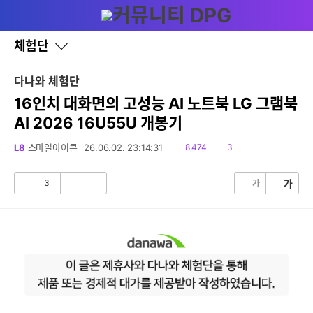
다
글쓰기
메뉴
나
와
홈
체험단
바
로
가
다나와 체험단
기
레
16인치 대화면의 고성능 AI 노트북 LG 그램북
이
AI 2026 16U55U 개봉기
어
창
토
읽
댓
L8
스마일아이콘
26.06.02. 23:14:31
8,474
3
글
음
글
3
가
가
공
비
감
공
감