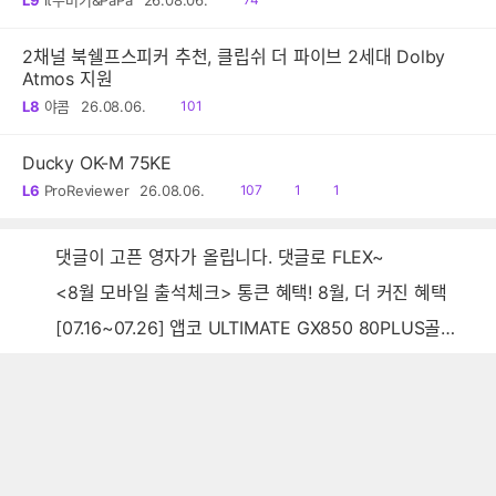
음
2채널 북쉘프스피커 추천, 클립쉬 더 파이브 2세대 Dolby
Atmos 지원
읽
L8
야콤
26.08.06.
101
음
Ducky OK-M 75KE
읽
공
댓
L6
ProReviewer
26.08.06.
107
1
1
음
감
글
댓글이 고픈 영자가 올립니다. 댓글로 FLEX~
<8월 모바일 출석체크> 통큰 혜택! 8월, 더 커진 혜택
[07.16~07.26] 앱코 ULTIMATE GX850 80PLUS골드 풀모듈러 ATX3.0 블랙