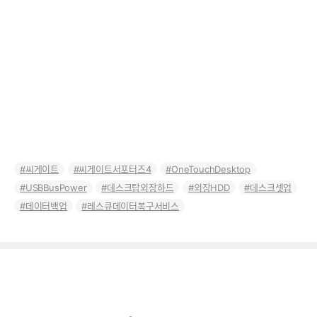
씨게이트
씨게이트서포터즈4
OneTouchDesktop
USBBusPower
데스크탑외장하드
외장HDD
데스크셋업
데이터백업
레스큐데이터복구서비스