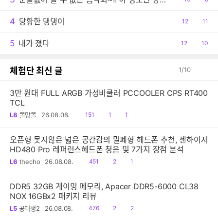
감
글
4
당황한 댕댕이
공
12
댓
11
감
글
5
내가 졌다
공
12
댓
10
감
글
체험단 최신 글
1
/
10
3만 원대 FULL ARGB 가성비쿨러 PCCOOLER CPS RT400
TCL
읽
공
댓
L8
똘망똘
26.08.08.
151
1
1
음
감
글
오픈형 못지않은 넓은 공간감의 밀폐형 헤드폰 추천, 젠하이저
HD480 Pro 레퍼런스헤드폰 청음 및 7가지 장점 분석
읽
공
댓
L6
thecho
26.08.08.
451
2
1
음
감
글
DDR5 32GB 게이밍 메모리, Apacer DDR5-6000 CL38
NOX 16GBx2 패키지 리뷰
읽
공
댓
L5
공대생2
26.08.08.
476
2
2
음
감
글