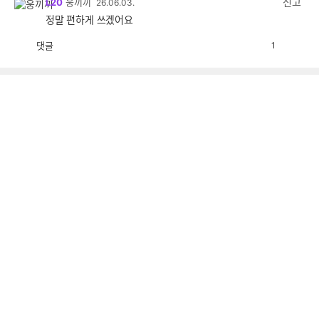
신고
L20
웅끼끼
26.06.03.
정말 편하게 쓰겠어요
댓글
1
공
비
감
공
감