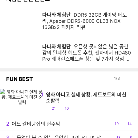
다나와 체험단
DDR5 32GB 게이밍 메모
리, Apacer DDR5-6000 CL38 NOX
16GBx2 패키지 리뷰
다나와 체험단
오픈형 못지않은 넓은 공간
감의 밀폐형 헤드폰 추천, 젠하이저 HD480
Pro 레퍼런스헤드폰 청음 및 7가지 장점 분
석
FUN BEST
1
/
3
1
영화 아니고 실제 상황. 제트보트의 미친
영
순발력
공
댓
21
10
감
글
2
어느 갈비탕집의 현수막
공
19
댓
14
감
글
3
눈물없이 볼 수 없는 음악회~!! 이 정도면 상줘야..ㅠ
공
13
댓
8