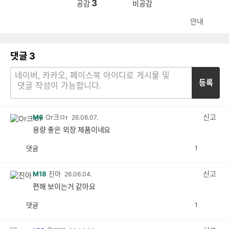
3
공감
비공감
안내
댓글
3
등록
신고
M6
Or크ㅁr
26.06.07.
용량 좋은 외장 제품이네요
댓글
1
공
비
감
공
감
신고
M18
진아
26.06.04.
편해 보이는거 같아요
댓글
1
공
비
감
공
감