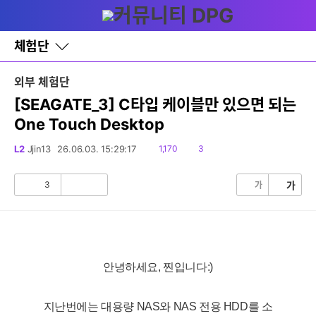
다
글쓰기
메뉴
나
와
홈
체험단
바
로
가
외부 체험단
기
레
[SEAGATE_3] C타입 케이블만 있으면 되는
이
One Touch Desktop
어
창
토
읽
댓
L2
Jjin13
26.06.03. 15:29:17
1,170
3
글
음
글
3
가
가
공
비
감
공
감
안녕하세요, 찐입니다:)
지난번에는 대용량 NAS와 NAS 전용 HDD를 소