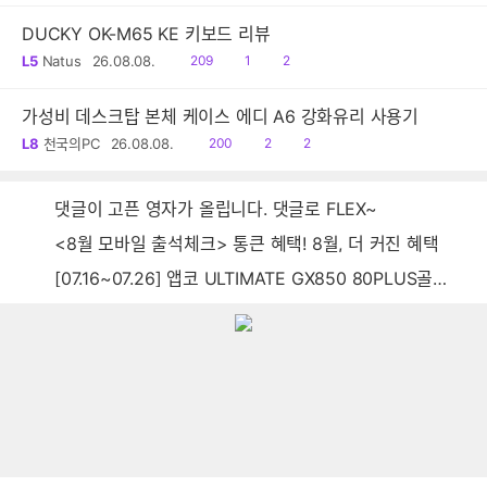
DUCKY OK-M65 KE 키보드 리뷰
읽
공
댓
L5
Natus
26.08.08.
209
1
2
음
감
글
가성비 데스크탑 본체 케이스 에디 A6 강화유리 사용기
읽
공
댓
L8
천국의PC
26.08.08.
200
2
2
음
감
글
댓글이 고픈 영자가 올립니다. 댓글로 FLEX~
<8월 모바일 출석체크> 통큰 혜택! 8월, 더 커진 혜택
[07.16~07.26] 앱코 ULTIMATE GX850 80PLUS골드 풀모듈러 ATX3.0 블랙