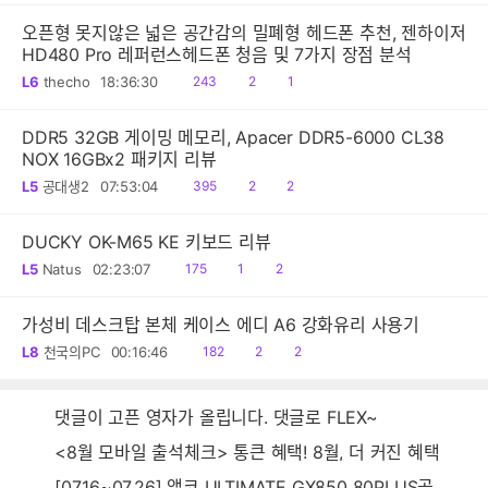
오픈형 못지않은 넓은 공간감의 밀폐형 헤드폰 추천, 젠하이저
HD480 Pro 레퍼런스헤드폰 청음 및 7가지 장점 분석
읽
공
댓
L6
thecho
18:36:30
243
2
1
음
감
글
DDR5 32GB 게이밍 메모리, Apacer DDR5-6000 CL38
NOX 16GBx2 패키지 리뷰
읽
공
댓
L5
공대생2
07:53:04
395
2
2
음
감
글
DUCKY OK-M65 KE 키보드 리뷰
읽
공
댓
L5
Natus
02:23:07
175
1
2
음
감
글
가성비 데스크탑 본체 케이스 에디 A6 강화유리 사용기
읽
공
댓
L8
천국의PC
00:16:46
182
2
2
음
감
글
댓글이 고픈 영자가 올립니다. 댓글로 FLEX~
<8월 모바일 출석체크> 통큰 혜택! 8월, 더 커진 혜택
[07.16~07.26] 앱코 ULTIMATE GX850 80PLUS골드 풀모듈러 ATX3.0 블랙