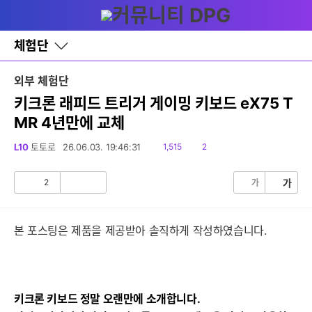
다
글쓰기
메뉴
나
와
홈
체험단
바
로
가
외부 체험단
기
레
키크론 래피드 트리거 게이밍 키보드 eX75 T
이
MR 4년만에 교체
어
창
토
읽
댓
L10
토토로
26.06.03. 19:46:31
1,515
2
글
음
글
2
가
가
공
비
감
공
감
본 포스팅은 제품을 제공받아 솔직하게 작성하였습니다.
키크론 키보드 정말 오랜만에 소개합니다.