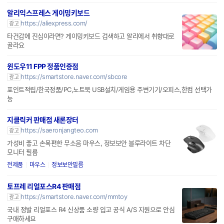
알리익스프레스 게이밍키보드
https://aliexpress.com/
광고
타건감에 진심이라면? 게이밍키보드 검색하고 알리에서 취향대로
골라요
윈도우11 FPP 정품인증점
https://smartstore.naver.com/sbcore
광고
포인트적립/한국정품/PC,노트북 USB설치/게임용 주변기기/오피스,한컴 선택가
능
지클릭커 판매점 새론장터
https://saeronjangteo.com
광고
가성비 좋고 손목편한 무소음 마우스, 정보보안 블루라이트 차단
모니터 필름
전제품
마우스
정보보안필름
토프레 리얼포스R4 판매점
https://smartstore.naver.com/mmtoy
광고
국내 정발 리얼포스 R4 신상품 소량 입고 공식 A/S 지원으로 안심
구매하세요