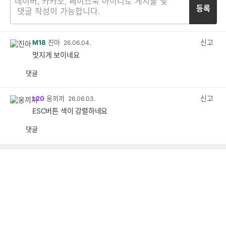
등록
신고
M18
진아
26.06.04.
멋지게 보이네요
댓글
공
비
감
공
감
신고
L20
웅끼끼
26.06.03.
ESC버튼 색이 강렬하네요
댓글
공
비
감
공
감