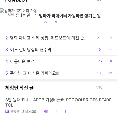
엄
1
엄마가 빅데이터 가동하면 생기는 일
공
댓
22
9
감
글
2
영화 아니고 실제 상황. 제트보트의 미친 순발력
공
21
댓
10
감
글
3
어느 갈비탕집의 현수막
공
19
댓
14
감
글
4
아름다운 보석
공
17
댓
8
감
글
5
주인님 그 녀석은 가짜에요!!!
공
13
댓
12
감
글
체험단 최신 글
1
/
10
3만 원대 FULL ARGB 가성비쿨러 PCCOOLER CPS RT400
TCL
읽
공
댓
L8
똘망똘
21:34:00
68
1
1
음
감
글