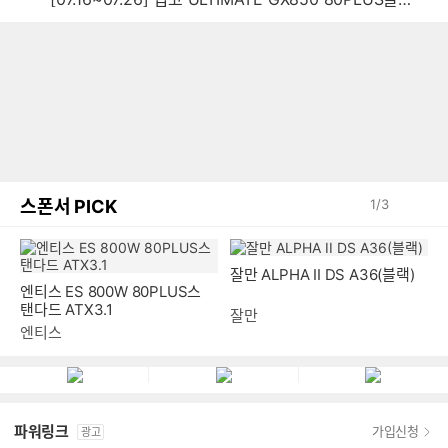
스폰서 PICK
1
/
3
잘만 ALPHA II DS A36(블랙)
엔티스 ES 800W 80PLUS스
탠다드 ATX3.1
잘만
엔티스
파워링크
가입신청
광고