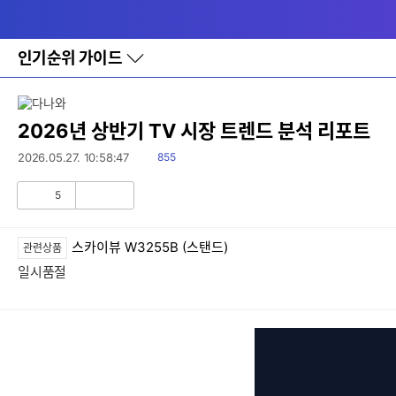
다
메뉴
나
와
홈
인기순위 가이드
바
로
가
기
레
2026년 상반기 TV 시장 트렌드 분석 리포트
이
어
읽
2026.05.27. 10:58:47
855
창
음
토
5
글
공
비
감
공
감
스카이뷰 W3255B (스탠드)
관련상품
일시품절