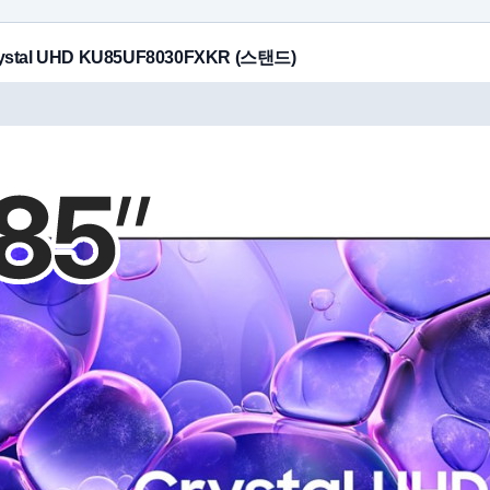
stal UHD KU85UF8030FXKR (스탠드)