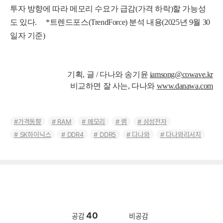
투자 방향에 따라 메모리 수요가 급감
(가격
하
락
)
할 가능성
도 있다.
*
트
렌
드
포
스(TrendForce)
분
석 내용
(
2
0
2
5
년
9
월
3
0
일
자
기
준
)
기획, 글 / 다나와 송기윤
iamsong@cowave.kr
비교하면 잘 사는, 다나와
www.danawa.com
가격동향
RAM
메모리
램
삼성전자
SK하이닉스
DDR4
DDR5
다나와
다나와리서치
40
공감
비공감