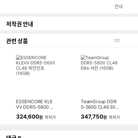
안내
저작권 안내
관련 상품
1
/
2
ESSENCORE KLE
TeamGroup DDR
VV DDR5-5600 C
5-5600 CL46 Elit
L46 파인인포 (16G
e 서린 (16GB)
324,600
347,750
원
최저가
원
최저가
B)