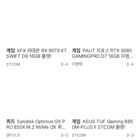
게임
XFX 라데온 RX 9070 XT
게임
PALIT 지포스 RTX 5080
SWIFT D6 16GB 룰렛!
GAMINGPRO D7 16GB 이엠텍
룰렛!
STCOM
D-4
이엠텍
D-4
퀴즈
Sandisk Optimus GX P
게임
ASUS TUF Gaming B85
RO 850X M.2 NVMe OX 퀴즈
0M-PLUS II STCOM 룰렛!
이벤트!
샌디스크
D-3
STCOM
D-3