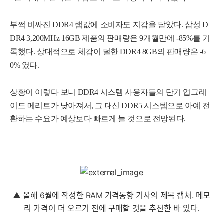
부쩍 비싸진 DDR4 램값에 소비자도 지갑을 닫았다.
삼
성
D
D
R
4
3
,
2
0
0
M
H
z
1
6
G
B
제
품
의
판
매
량
은
9
개
월
만
에
-85
%
를
기
세부정보 열기/접기
록
했
다
. 상대적으로 체감이 덜한 DDR4 8GB의 판매량은 -6
0% 였다.
상황이 이렇다 보니 DDR4 시스템 사용자들의 단기 업그레
이드 메리트가 낮아져서, 그 대신 DDR5 시스템으로 아예
전
환
하
는
수
요
가
예상보다 빠르게 늘 것으로 전망된다.
▲ 올해 6월에 작성한 RAM 가격동향 기사의 제목 캡쳐. 메모
리 가격이
더 오르기 전에 구매할 것을 추천한 바 있다.