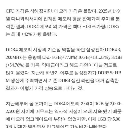
CPU 가격은 착해졌지만, 메모리 가격은 올랐다. 2025년 1~9
월 다나와리서치에 집계된 메모리 평균 판매가격 추이를 분
석한 결과, DDR4 메모리의 가격은 최대 +131% 가량. DDR5
는 최대 +42% 가량 올랐다.
DDR4 메모리 시장의 기준점 역할을 하던 삼성전자 DDR4 3,
200MHz 는 용량에 따라 8GB
(
+
7
7
.
8
%
)
16GB
(
+
1
3
1
.
2
3
%
)
, 32GB
(
+
5
4
.
7
8
%
)
를 기록, 역대급이라고 해도 과언이 아닐 정도로
많이 올랐다. 지난해 하반기 이후로 삼성전자가 DDR5와 HB
M 생산에 주력하면서 기존 DDR4 생산 라인을 대거 감축한
결과가 이렇게 가격 상승으로 나타난 것.
지난해부터 올 초까지는 DDR4 메모리 가격이 1GB 당 2,000~
2,500원 사이에 머무르는 역사적 저점이 오래 지속 됐기 때문
에 메모리 업그레이드에 부담이 없었지만, 이제 1GB 당 5,00
0원 시대가 열리면서 업그레이드 가성비가 나빠졌다.