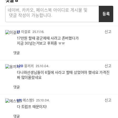
댓글
8
등록
신고
L1
이걸로
25.11.16.
17만원 할때 광군제때 사려고 존버했다가
지금 30넘는거보고 후회중 ㅠㅠ
댓글
공
비
감
공
감
신고
L20
웅끼끼
25.10.04.
다나와선생님들이 6월에 사라고 할때 샀었어야 했네요 가격진
짜 많이올랐네요
댓글
공
비
감
공
감
신고
L11
에스엠5
25.10.04.
다 트럼프 때문이지!
댓글