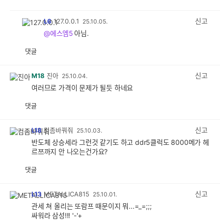
공
비
감
공
감
신고
L6
127.0.0.1
25.10.05.
@에스엠5
아님.
댓글
공
비
감
공
감
신고
M18
진아
25.10.04.
여러므로 가격이 문제가 될듯 하네요
댓글
공
비
감
공
감
신고
L18
컴좀바꿔줘
25.10.03.
반도체 상승세라 그런것 같기도 하고 ddr5클럭도 8000메가 헤
르쯔까지 안 나오는건가요?
댓글
공
비
감
공
감
신고
L13
METALLICA815
25.10.01.
관세 쳐 올리는 또람프 때문이지 뭐...=_=;;;
싸워라 삼성!!! '-'+