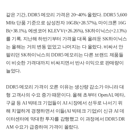
같은 기간, DDR5 메모리 가격은 20~40% 올랐다. DDR5 5,600
MHz 단품 기준으로 삼성전자 16GB
(
+
2
8
.
5
7
%
)
,
마이크론 16G
B
(+38.1%)
, 에센코어 KLEVV
(+26
.
2
6
%
)
, SK하이닉스
(+2.13%)
를 기록. 지난해 하반기부터 가격을 대폭 올려둔 SK하이닉스
는 올해는 거의 변동 없었고 나머지는 다 올랐다.
비
싸
서
안
팔
리
던
S
K
하
이
닉
스
의
D
D
R
5
메
모
리
는
다
른
브
랜
드
제
품
들
이
비
슷
한
가
격
대
까
지
비
싸
지
면
서
반
사
이
익
으
로
판매량이
늘었다.
D
D
R
5
메
모
리 가격이 오른 이유는 생산량 감소가 아니라 대
형 고객사의 수요 증가 때문이다.
올
해
초
부
터
OpenAI, 메타,
구글 등
A
I
빅
테
크
기
업
들이 AI 시장에서 선두로 나서기 위
해 치열하게 경쟁하면서
이
들
(
A
I
빅
테
크
기
업
)
이
신
규
A
I
데
이
터
센
터
에
막
대
한
투
자
를
감
행
했
고
이
과정에서 DDR5
D
R
AM 수요가 급증하며 가격이
올
랐
다
.