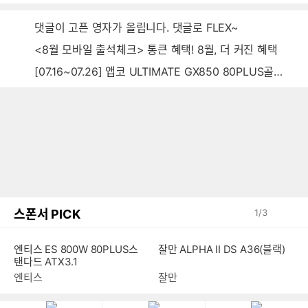
댓글이 고픈 영자가 올립니다. 댓글로 FLEX~
<8월 모바일 출석체크> 통큰 혜택! 8월, 더 커진 혜택
[07.16~07.26] 앱코 ULTIMATE GX850 80PLUS골드 풀모듈러 ATX3.0 블랙
스폰서 PICK
1
/
3
엔티스 ES 800W 80PLUS스
잘만 ALPHA II DS A36(블랙)
탠다드 ATX3.1
엔티스
잘만