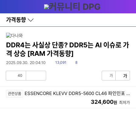
다
메뉴
나
와
홈
가격동향
바
로
가
기
레
DDR4는 사실상 단종? DDR5는 AI 이슈로 가
이
격 상승 [RAM 가격동향]
어
창
읽
댓
2025.09.30. 20:04:10
13,091
8
토
음
글
글
40
가
가
공
비
감
공
감
ESSENCORE KLEVV DDR5-5600 CL46 파인인포 (16GB)
관련상품
324,600
원
최저가