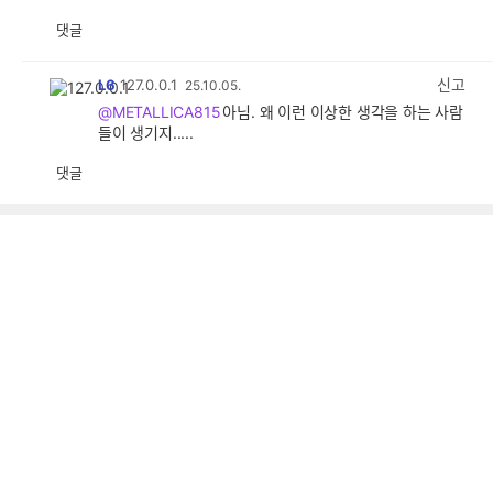
댓글
공
비
감
공
감
신고
L6
127.0.0.1
25.10.05.
@METALLICA815
아님. 왜 이런 이상한 생각을 하는 사람
들이 생기지.....
댓글
공
비
감
공
감