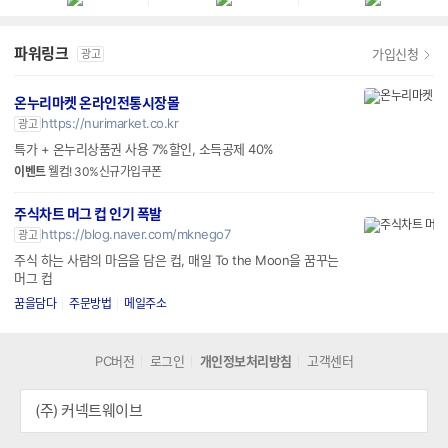
파워링크
가입신청
광고
온누리마켓 온라인전통시장몰
https://nurimarket.co.kr
광고
특가 + 온누리상품권 사용 7%할인, 소득공제 40%
이벤트
웰컴! 30%신규가입쿠폰
주식차트 머그 컵 인기 폭발
https://blog.naver.com/mknego7
광고
주식 하는 사람의 마음을 담은 컵, 매일 To the Moon을 꿈꾸는
머그 컵
꿈을담다
주문방법
메일주소
PC버전
로그인
개인정보처리방침
고객센터
(주) 커넥트웨이브