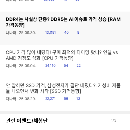
음
감
글
DDR4는 사실상 단종? DDR5는 AI 이슈로 가격 상승 [RAM
가격동향]
읽
공
댓
다나와
25.09.30.
13,091
40
8
음
감
글
CPU 가격 많이 내렸다! 구매 최적의 타이밍 왔나? 인텔 vs
AMD 경쟁도 심화 [CPU 가격동향]
읽
공
댓
다나와
25.09.04.
24,110
54
22
음
감
글
안 잡히던 SSD 가격, 삼성전자가 결단 내렸다?! 가성비 제품
들 나오면서 변화 시작 [SSD 가격동향]
읽
공
댓
다나와
25.08.29.
22,271
56
13
음
감
글
이
다
관련 이벤트/체험단
1
/
3
전
음