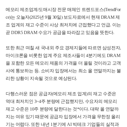
메모리 제조업계/도매시장 전문 매체인 트렌드포스
(
T
r
e
n
d
F
o
r
c
e
)
는 오늘자
(2025년 9월 30일
)
보도자료에서 현재 DRAM 제
조 업계의 재고 수준이 사상 최저치에 근접했다고 언급. 이는
곧 DDR5 DRAM 수요가 공급을 따라잡고 있음을 뜻한다.
또한 최근 며칠 새 국내외
주
요 경제지들에 따르면 삼성전자,
마이크론을 비롯한 업계 주요 제조사들이 4분기에도 DRAM
을 포함한 모든 메모리 제품의 가격을 더 올릴 것이라고 고객
사에 통보하는 등. 소비자 입장에서는 최소 올 연말까지는 불
리한 상황이 지속될 것으로 예상된다.
다행스러운 점은 공
급
자
(
메
모
리
제
조
업
계
)
의
재
고
수
준
은
역
대
최
저
치
인
3
~
4
주
분
량
에
근
접
했
지
만
,
수
요
자
의
메
모
리
재
고
수
준
은
1
0
주
분
량
에
달
한
다
는
것
*
이
다
.
대략 올 연말까
지는 여유 있기 때문에
공
급
자
입
장
에
서
가
격
을
무
한
정
올
리
기
는
어렵다. 또한 내년 1분기에 AI 빅테크 기업들의 실적과