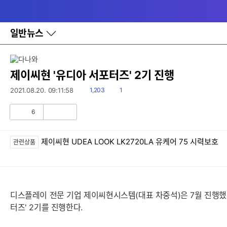
다
메뉴
나
와
홈
일반뉴스
바
로
가
기
레
제이씨현 '유디아 서포터즈' 2기 진행
이
어
읽
댓
2021.08.20. 09:11:58
1,203
1
창
음
글
토
6
글
공
비
감
공
감
제이씨현 UDEA LOOK LK2720LA 유케어 75 시력보호
관련상품
디스플레이 전문 기업 제이씨현시스템(대표 차중석)은 7월 진행했
터즈' 2기를 진행한다.