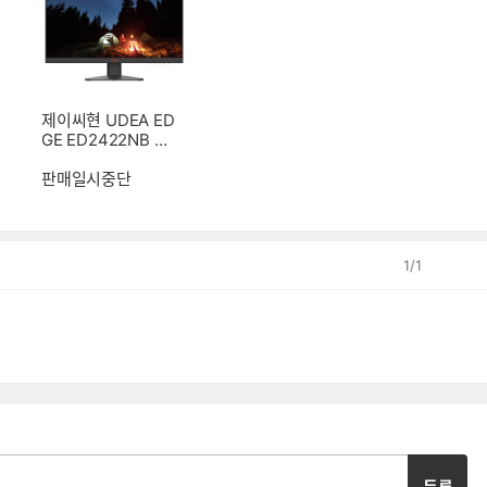
제이씨현 UDEA ED
GE ED2422NB 유
케어 IPS 홈엔터 75
판매일시중단
1
/
1