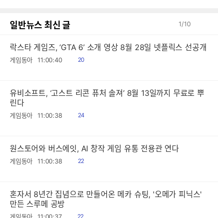
일반뉴스 최신 글
1
/
10
락스타 게임즈, ‘GTA 6’ 소개 영상 8월 28일 넷플릭스 선공개
읽
게임동아
11:00:40
20
음
유비소프트, ‘고스트 리콘 퓨처 솔져’ 8월 13일까지 무료로 뿌
린다
읽
게임동아
11:00:38
24
음
원스토어와 버스에잇, AI 창작 게임 유통 전용관 연다
읽
게임동아
11:00:38
22
음
혼자서 8년간 집념으로 만들어온 메카 슈팅, '오메가 피닉스'
만든 스루메 공방
읽
게임동아
11:00:37
22