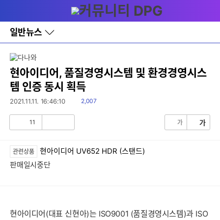
다
메뉴
나
와
홈
일반뉴스
바
로
가
기
레
현아이디어, 품질경영시스템 및 환경경영시스
이
템 인증 동시 획득
어
창
읽
2021.11.11. 16:46:10
2,007
토
음
글
11
가
가
공
비
감
공
감
현아이디어 UV652 HDR (스탠드)
관련상품
판매일시중단
현아이디어(대표 신현아)는 ISO9001 (품질경영시스템)과 ISO