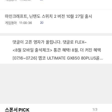
음
마인크래프트, 닌텐도 스위치 2 버전 10월 27일 출시
읽
게임동아
11:00:36
20
음
댓글이 고픈 영자가 올립니다. 댓글로 FLEX~
<8월 모바일 출석체크> 통큰 혜택! 8월, 더 커진 혜택
[07.16~07.26] 앱코 ULTIMATE GX850 80PLUS골드 풀모듈러 ATX3.0 블랙
스폰서 PICK
1
/
3