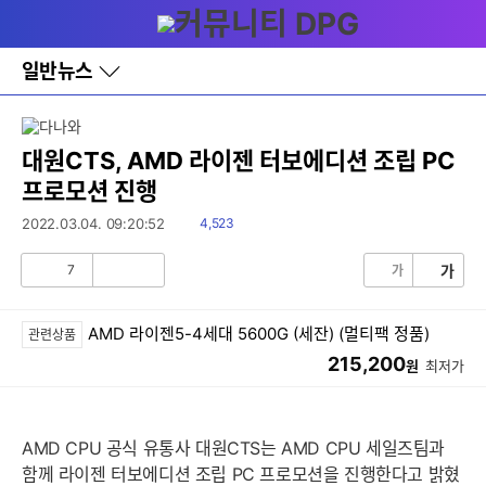
다
메뉴
나
와
홈
일반뉴스
바
로
가
기
레
대원CTS, AMD 라이젠 터보에디션 조립 PC
이
프로모션 진행
어
창
읽
2022.03.04. 09:20:52
4,523
토
음
글
7
가
가
공
비
감
공
감
AMD 라이젠5-4세대 5600G (세잔) (멀티팩 정품)
관련상품
215,200
원
최저가
AMD CPU 공식 유통사 대원CTS는 AMD CPU 세일즈팀과
함께 라이젠 터보에디션 조립 PC 프로모션을 진행한다고 밝혔