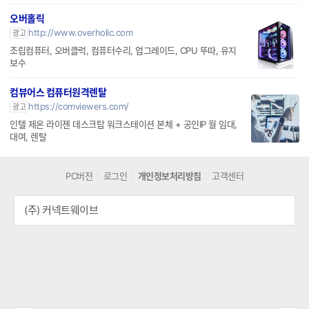
제플PC
유디아
PC부품
쇼핑스토리
오버홀릭
http://www.overholic.com
광고
조립컴퓨터, 오버클럭, 컴퓨터수리, 업그레이드, CPU 뚜따, 유지
보수
컴뷰어스 컴퓨터원격렌탈
https://comviewers.com/
광고
인텔 제온 라이젠 데스크탑 워크스테이션 본체 + 공인IP 월 임대,
대여, 렌탈
PC버전
로그인
개인정보처리방침
고객센터
(주) 커넥트웨이브