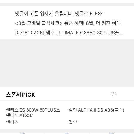
댓글이 고픈 영자가 올립니다. 댓글로 FLEX~
<8월 모바일 출석체크> 통큰 혜택! 8월, 더 커진 혜택
[07.16~07.26] 앱코 ULTIMATE GX850 80PLUS골드 풀모듈러 ATX3.0 블랙
스폰서 PICK
1
/
3
잘만 ALPHA II DS A36(블랙)
엔티스 ES 800W 80PLUS스
탠다드 ATX3.1
잘만
엔티스