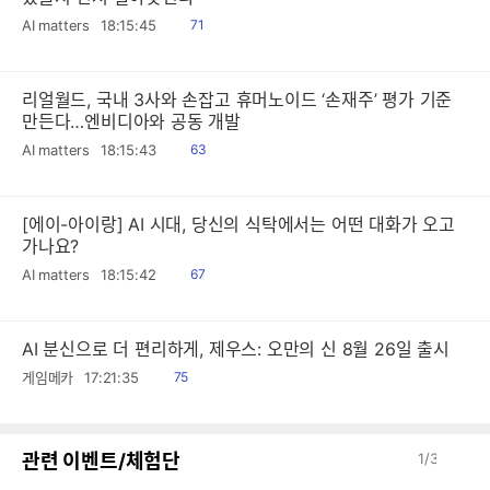
읽
AI matters
18:15:45
71
음
리얼월드, 국내 3사와 손잡고 휴머노이드 ‘손재주’ 평가 기준
만든다…엔비디아와 공동 개발
읽
AI matters
18:15:43
63
음
[에이-아이랑] AI 시대, 당신의 식탁에서는 어떤 대화가 오고
가나요?
읽
AI matters
18:15:42
67
음
AI 분신으로 더 편리하게, 제우스: 오만의 신 8월 26일 출시
읽
게임메카
17:21:35
75
음
이
다
관련 이벤트/체험단
1
/
3
전
음