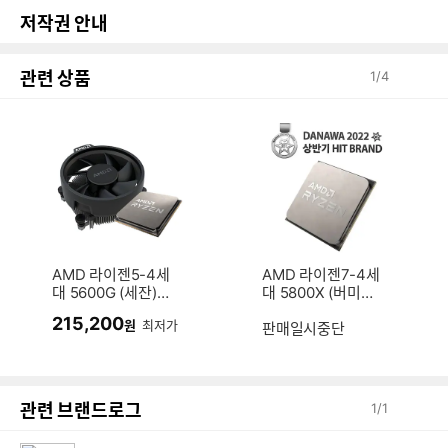
저작권 안내
관련 상품
1
/
4
AMD 라이젠5-4세
AMD 라이젠7-4세
대 5600G (세잔)
대 5800X (버미어)
(멀티팩 정품)
(멀티팩 정품)
215,200
원
최저가
판매일시중단
관련 브랜드로그
1
/
1