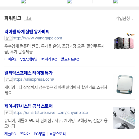
파워링크
가입신청
광고
라이젠 싸게 살땐 왕가피씨
http://www.wanggapc.com
광고
우수업체 컴퓨터 싼곳, 특가몰 운영, 조립과정 오픈, 할인쿠폰지
급, 후기 문상제공
아이온2
VGA성능별
럭셔리 PC
발로란트PC
알리익스프레스 라이젠 특가
https://aliexpress.com/
광고
게이밍부터 작업까지 성능좋은 라이젠 알리에서 할인가로 쇼핑하
세요
제이씨현시스템 공식 스토어
https://smartstore.naver.com/jchyunplace
광고
유디아, 배틀G 모니터 판매점 / 사무, 게이밍, 고해상도, 전문가용
모니터