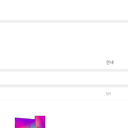
안내
1
/
1