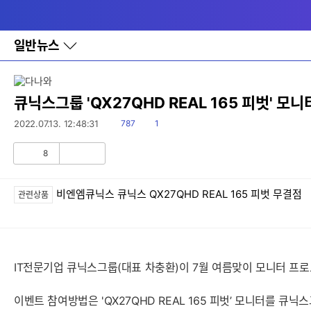
다
메뉴
나
와
홈
일반뉴스
바
로
가
기
레
큐닉스그룹 'QX27QHD REAL 165 피벗' 모
이
어
읽
댓
2022.07.13. 12:48:31
787
1
창
음
글
토
8
글
공
비
감
공
감
비엔엠큐닉스 큐닉스 QX27QHD REAL 165 피벗 무결점
관련상품
IT전문기업 큐닉스그룹(대표 차충환)이 7월 여름맞이 모니터 프로모션 
이벤트 참여방법은 'QX27QHD REAL 165 피벗’ 모니터를