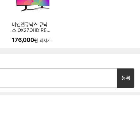
비엔엠큐닉스 큐닉
스 QX27QHD REA
L 165 피벗
176,000
원
최저가
등록