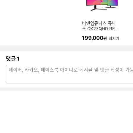
비엔엠큐닉스 큐닉
스 QX27QHD REA
L 165 피벗 무결점
199,000
원
최저가
댓글
1