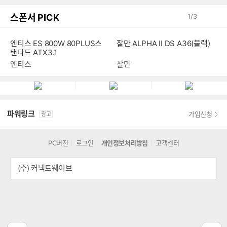
스폰서 PICK
1
/
3
엔티스 ES 800W 80PLUS스
잘만 ALPHA II DS A36(블랙)
탠다드 ATX3.1
엔티스
잘만
파워링크
가입신청
광고
PC버전
로그인
개인정보처리방침
고객센터
(주) 커넥트웨이브