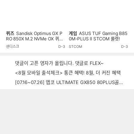
퀴즈
Sandisk Optimus GX P
게임
ASUS TUF Gaming B85
RO 850X M.2 NVMe OX 퀴즈
0M-PLUS II STCOM 룰렛!
이벤트!
샌디스크
D-3
STCOM
D-3
댓글이 고픈 영자가 올립니다. 댓글로 FLEX~
<8월 모바일 출석체크> 통큰 혜택! 8월, 더 커진 혜택
[07.16~07.26] 앱코 ULTIMATE GX850 80PLUS골드 풀모듈러 ATX3.0 블랙