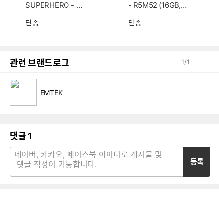
SUPERHERO - R7
- R5M52 (16GB,
LA1 (16GB, M.2 25
M.2 512GB)
6GB)
단종
단종
관련 브랜드로그
1
/
1
EMTEK
댓글
1
등록