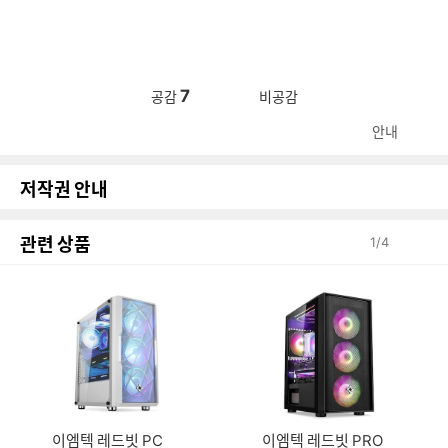
7
공감
비공감
안내
저작권 안내
관련 상품
1
/
4
이엠텍 레드빗 PC
이엠텍 레드빗 PRO