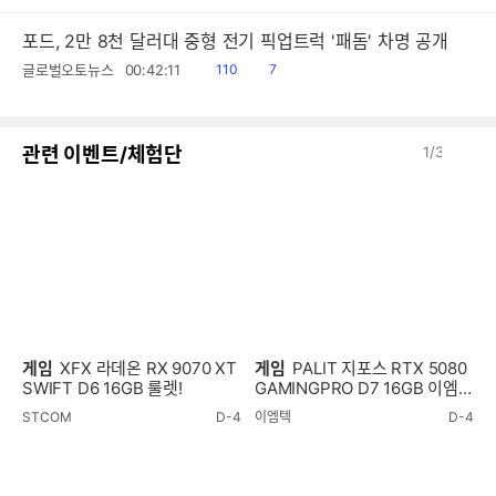
포드, 2만 8천 달러대 중형 전기 픽업트럭 '패돔' 차명 공개
읽
공
글로벌오토뉴스
00:42:11
110
7
음
감
이
다
관련 이벤트/체험단
1
/
3
전
음
게임
XFX 라데온 RX 9070 XT
게임
PALIT 지포스 RTX 5080
SWIFT D6 16GB 룰렛!
GAMINGPRO D7 16GB 이엠텍
룰렛!
STCOM
D-4
이엠텍
D-4