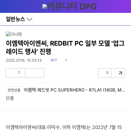
다
메뉴
나
와
홈
일반뉴스
바
로
가
기
레
이엠텍아이엔씨, REDBIT PC 일부 모델 '업그
이
레이드 행사' 진행
어
창
읽
댓
2022.07.18. 15:53:13
677
1
토
음
글
글
7
가
가
공
비
감
공
감
이엠텍 레드빗 PC SUPERHERO - R7LA1 (16GB, M.2 256GB)
관련상품
단종
이엠텍아이엔씨(대표:이덕수, 이하 이엠텍)는 2022년 7월 15