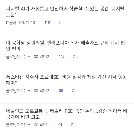
피지컬 AI가 자유롭고 안전하게 학습할 수 있는 공간 ‘디지털
트윈’
읽
공
IT동아
00:42:13
119
7
음
감
미 공화당 상원의원, 캘리포니아 독자 배출가스 규제 폐지 법
안 발의
읽
공
글로벌오토뉴스
00:42:12
115
7
음
감
폭스바겐 지주사 포르쉐SE "비용 절감과 체질 개선 지금 행동
해야"
읽
공
글로벌오토뉴스
00:42:12
89
7
음
감
네덜란드 도로교통국, 테슬라 FSD 승인 논란…검증 데이터 비
공개에 비판 고조
읽
공
글로벌오토뉴스
00:42:11
91
7
음
감