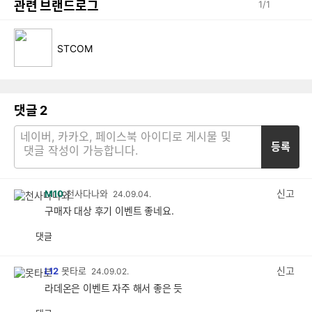
관련 브랜드로그
1
/
1
STCOM
댓글
2
등록
신고
M10
천사다나와
24.09.04.
구매자 대상 후기 이벤트 좋네요.
댓글
공
비
감
공
감
신고
L12
못타로
24.09.02.
라데온은 이벤트 자주 해서 좋은 듯