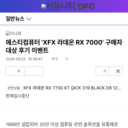
다
메뉴
나
와
홈
일반뉴스
바
로
가
기
레
에스티컴퓨터 'XFX 라데온 RX 7000' 구매자
이
대상 후기 이벤트
어
창
읽
댓
2024.09.02. 16:58:47
572
2
토
음
글
글
8
가
가
공
비
감
공
감
XFX 라데온 RX 7700 XT QICK 319 BLACK D6 12GB
관련상품
판매일시중단
1998년 설립되어 20년 이상 컴퓨팅 관련 솔루션을 유통해온