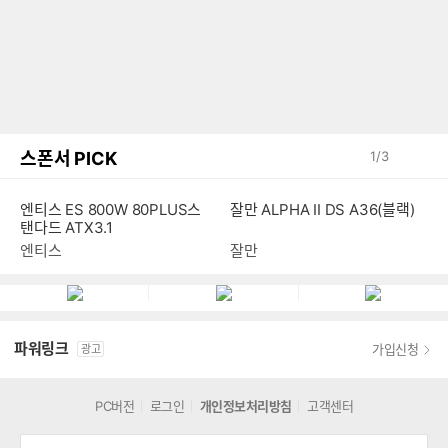
스폰서 PICK
1
/
3
엔티스 ES 800W 80PLUS스
잘만 ALPHA II DS A36(블랙)
탠다드 ATX3.1
엔티스
잘만
파워링크
가입신청
광고
PC버전
로그인
개인정보처리방침
고객센터