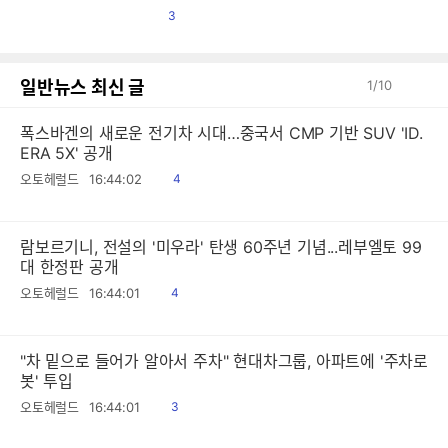
댓
3
글
일반뉴스 최신 글
1
/
10
폭스바겐의 새로운 전기차 시대…중국서 CMP 기반 SUV 'ID.
ERA 5X' 공개
읽
오토헤럴드
16:44:02
4
음
람보르기니, 전설의 '미우라' 탄생 60주년 기념...레부엘토 99
대 한정판 공개
읽
오토헤럴드
16:44:01
4
음
"차 밑으로 들어가 알아서 주차" 현대차그룹, 아파트에 '주차로
봇' 투입
읽
오토헤럴드
16:44:01
3
음