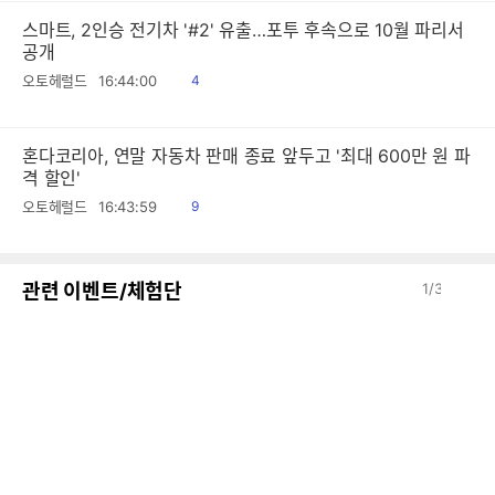
스마트, 2인승 전기차 '#2' 유출…포투 후속으로 10월 파리서
공개
읽
오토헤럴드
16:44:00
4
음
혼다코리아, 연말 자동차 판매 종료 앞두고 '최대 600만 원 파
격 할인'
읽
오토헤럴드
16:43:59
9
음
이
다
관련 이벤트/체험단
1
/
3
전
음