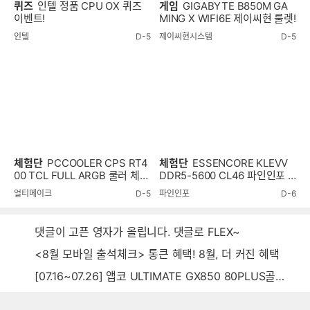
퀴즈
인텔 정품 CPU OX 퀴즈
게임
GIGABYTE B850M GA
이벤트!
MING X WIFI6E 제이씨현 룰렛!
인텔
D-5
제이씨현시스템
D-5
체험단
PCCOOLER CPS RT4
체험단
ESSENCORE KLEVV
00 TCL FULL ARGB 쿨러 체험
DDR5-5600 CL46 파인인포 (1
단
6GB) RAM 체험단
얼티메이크
D-5
파인인포
D-6
댓글이 고픈 영자가 올립니다. 댓글로 FLEX~
<8월 모바일 출석체크> 통큰 혜택! 8월, 더 커진 혜택
[07.16~07.26] 앱코 ULTIMATE GX850 80PLUS골드 풀모듈러 ATX3.0 블랙