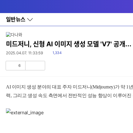
다
메뉴
나
와
홈
일반뉴스
바
로
가
기
레
미드저니, 신형 AI 이미지 생성 모델 'V7' 공개.
이
어
읽
2025.04.07. 11:33:59
1,334
창
음
토
6
글
공
비
감
공
감
AI 이미지 생성 분야의 대표 주자 미드저니(Midjourney)가 약 1
력, 그리고 생성 속도 측면에서 전반적인 성능 향상이 이루어진