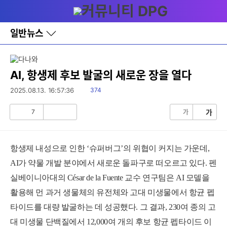
다
메뉴
나
와
홈
일반뉴스
바
로
가
기
레
AI, 항생제 후보 발굴의 새로운 장을 열다
이
어
읽
2025.08.13. 16:57:36
374
창
음
토
7
가
가
글
공
비
감
공
감
항생제 내성으로 인한 ‘슈퍼버그’의 위협이 커지는 가운데,
AI가 약물 개발 분야에서 새로운 돌파구로 떠오르고 있다. 펜
실베이니아대의 César de la Fuente 교수 연구팀은 AI 모델을
활용해 먼 과거 생물체의 유전체와 고대 미생물에서 항균 펩
타이드를 대량 발굴하는 데 성공했다. 그 결과, 230여 종의 고
대 미생물 단백질에서 12,000여 개의 후보 항균 펩타이드
이