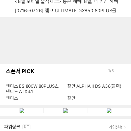
<8월 모바일 출석체크> 통큰 혜택! 8월, 더 커진 혜택
[07.16~07.26] 앱코 ULTIMATE GX850 80PLUS골드 풀모듈러 ATX3.0 블랙
스폰서 PICK
1
/
3
엔티스 ES 800W 80PLUS스
잘만 ALPHA II DS A36(블랙)
탠다드 ATX3.1
엔티스
잘만
파워링크
가입신청
광고