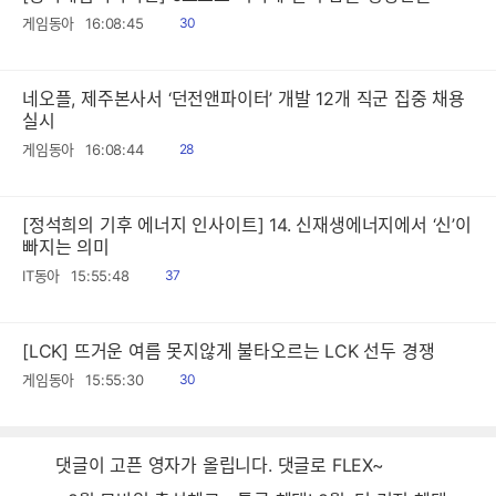
읽
게임동아
16:08:45
30
음
네오플, 제주본사서 ‘던전앤파이터’ 개발 12개 직군 집중 채용
실시
읽
게임동아
16:08:44
28
음
[정석희의 기후 에너지 인사이트] 14. 신재생에너지에서 ‘신’이
빠지는 의미
읽
IT동아
15:55:48
37
음
[LCK] 뜨거운 여름 못지않게 불타오르는 LCK 선두 경쟁
읽
게임동아
15:55:30
30
음
댓글이 고픈 영자가 올립니다. 댓글로 FLEX~