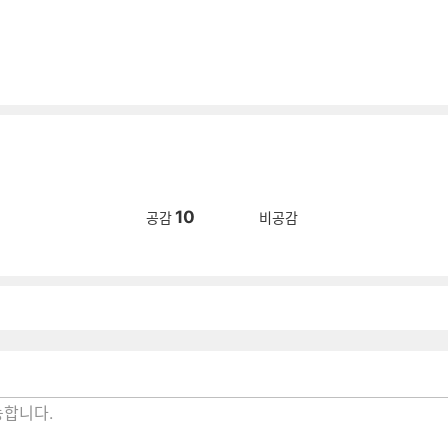
10
공감
비공감