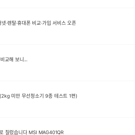
넷·렌탈·휴대폰 비교·가입 서비스 오픈
비교해 보니...
2kg 미만 무선청소기 9종 테스트 1편)
40인치 게이밍 모니터가 39만원? 못참고 바로 질렀습니다 MSI MAG401QR