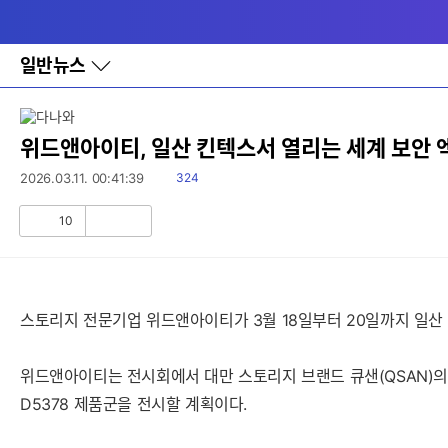
다
메뉴
나
와
홈
일반뉴스
바
로
가
기
레
위드앤아이티, 일산 킨텍스서 열리는 세계 보안 엑스
이
어
읽
2026.03.11. 00:41:39
324
창
음
토
10
글
공
비
감
공
감
스토리지 전문기업 위드앤아이티가 3월 18일부터 20일까지 일산 킨
위드앤아이티는 전시회에서 대만 스토리지 브랜드 큐샌(QSAN)의 
D5378 제품군을 전시할 계획이다.