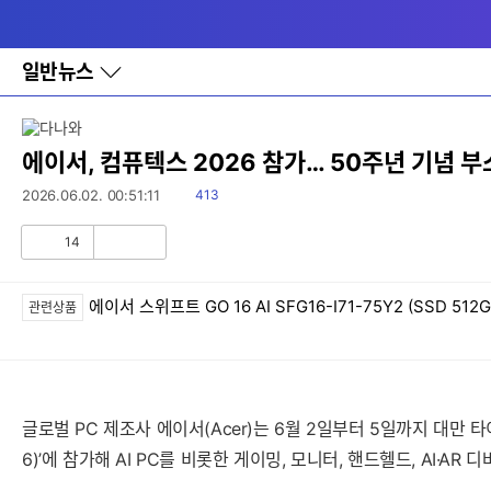
다
메뉴
나
와
홈
일반뉴스
바
로
가
기
레
에이서, 컴퓨텍스 2026 참가… 50주년 기념 부
이
어
읽
2026.06.02. 00:51:11
413
창
음
토
14
글
공
비
감
공
감
에이서 스위프트 GO 16 AI SFG16-I71-75Y2 (SSD 512G
관련상품
글로벌 PC 제조사 에이서(Acer)는 6월 2일부터 5일까지 대만 타이베이
6)’에 참가해 AI PC를 비롯한 게이밍, 모니터, 핸드헬드, AI·