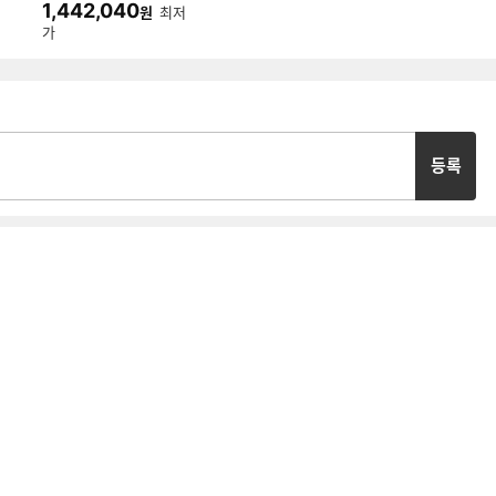
1,442,040
원
최저
GB)
가
등록