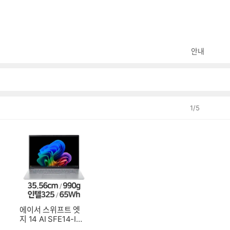
안내
1
/
5
에이서 스위프트 엣
지 14 AI SFE14-I5
1-55T2 (SSD 512