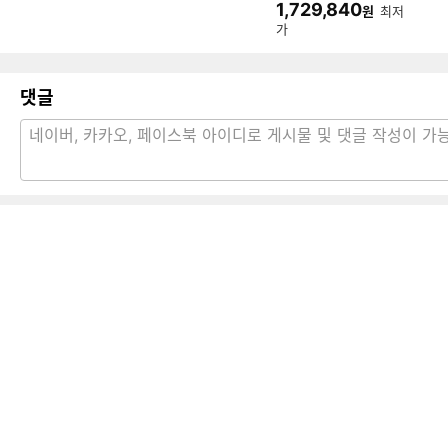
1,729,840
원
최저
B)
가
댓글