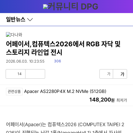
다
메뉴
나
와
홈
일반뉴스
바
로
가
기
레
어페이서,컴퓨텍스2026에서 RGB 자닥 및
이
스토리지 라인업 전시
어
창
읽
2026.06.03. 10:23:55
306
토
음
글
14
가
가
공
비
감
공
감
Apacer AS2280P4X M.2 NVMe (512GB)
관련상품
148,200
원
최저가
어페이서(Apacer)는 컴퓨텍스2026 (COMPUTEX TAIPEI 2
026)이 진행되는 난강 1홀(NangangHall 1) 1층에서 자사의