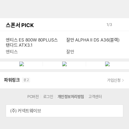
스폰서 PICK
1
/
3
잘만 ALPHA II DS A36(블랙)
엔티스 ES 800W 80PLUS스
탠다드 ATX3.1
잘만
엔티스
파워링크
가입신청
광고
PC버전
로그인
개인정보처리방침
고객센터
(주) 커넥트웨이브