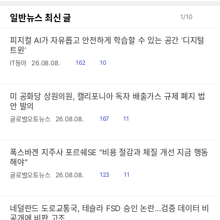
일반뉴스 최신 글
1
/
10
피지컬 AI가 자유롭고 안전하게 학습할 수 있는 공간 ‘디지털
트윈’
읽
공
IT동아
26.08.08.
162
10
음
감
미 공화당 상원의원, 캘리포니아 독자 배출가스 규제 폐지 법
안 발의
읽
공
글로벌오토뉴스
26.08.08.
167
11
음
감
폭스바겐 지주사 포르쉐SE "비용 절감과 체질 개선 지금 행동
해야"
읽
공
글로벌오토뉴스
26.08.08.
123
11
음
감
네덜란드 도로교통국, 테슬라 FSD 승인 논란…검증 데이터 비
공개에 비판 고조