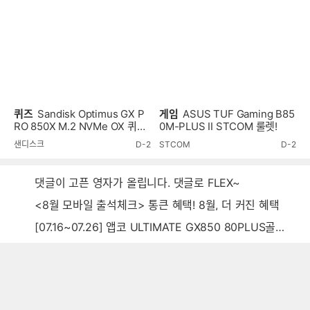
퀴즈
Sandisk Optimus GX P
게임
ASUS TUF Gaming B85
RO 850X M.2 NVMe OX 퀴즈
0M-PLUS II STCOM 룰렛!
이벤트!
샌디스크
D-2
STCOM
D-2
댓글이 고픈 영자가 올립니다. 댓글로 FLEX~
<8월 모바일 출석체크> 통큰 혜택! 8월, 더 커진 혜택
[07.16~07.26] 앱코 ULTIMATE GX850 80PLUS골드 풀모듈러 ATX3.0 블랙