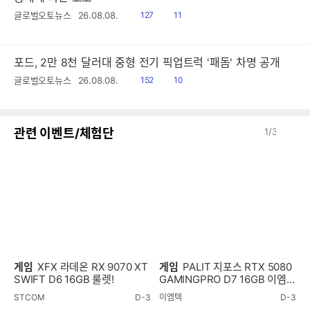
읽
공
글로벌오토뉴스
26.08.08.
127
11
음
감
포드, 2만 8천 달러대 중형 전기 픽업트럭 '패돔' 차명 공개
읽
공
글로벌오토뉴스
26.08.08.
152
10
음
감
이
다
관련 이벤트/체험단
1
/
3
전
음
게임
XFX 라데온 RX 9070 XT
게임
PALIT 지포스 RTX 5080
SWIFT D6 16GB 룰렛!
GAMINGPRO D7 16GB 이엠텍
룰렛!
STCOM
D-3
이엠텍
D-3