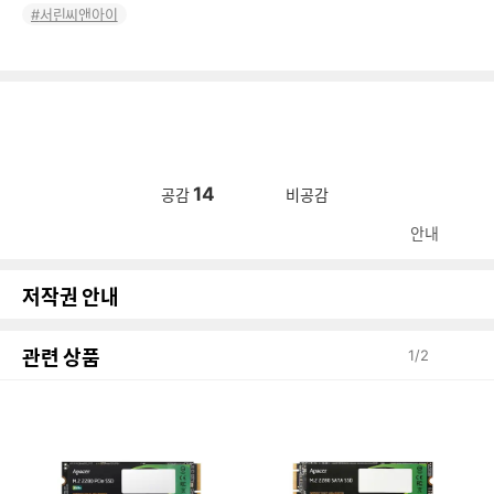
서린씨앤아이
14
공감
비공감
안내
저작권 안내
관련 상품
1
/
2