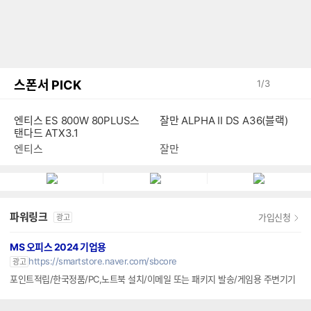
스폰서 PICK
1
/
3
엔티스 ES 800W 80PLUS스
잘만 ALPHA II DS A36(블랙)
탠다드 ATX3.1
엔티스
잘만
파워링크
가입신청
광고
MS 오피스 2024 기업용
https://smartstore.naver.com/sbcore
광고
포인트적립/한국정품/PC,노트북 설치/이메일 또는 패키지 발송/게임용 주변기기