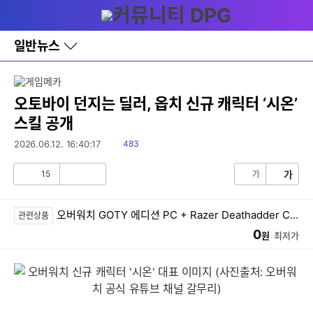
다
메뉴
나
와
홈
일반뉴스
바
로
가
기
레
오토바이 던지는 딜러, 옵치 신규 캐릭터 ‘시온’
이
스킬 공개
어
창
읽
2026.06.12. 16:40:17
483
토
음
글
15
가
가
공
비
감
공
감
오버워치 GOTY 에디션 PC + Razer Deathadder Chroma 마우스 패키지 한글판
관련상품
0
원
최저가