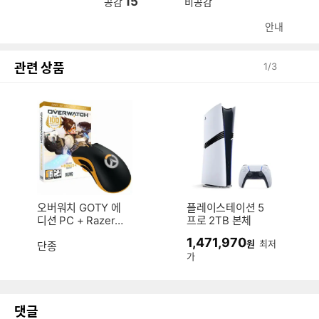
15
공감
비공감
안내
관련 상품
1
/
3
오버워치 GOTY 에
플레이스테이션 5
디션 PC + Razer D
프로 2TB 본체
eathadder Chrom
1,471,970
원
최저
a 마우스 패키지 한
단종
가
글판
댓글