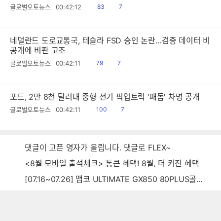
읽
공
글로벌오토뉴스
00:42:12
83
7
음
감
네덜란드 도로교통국, 테슬라 FSD 승인 논란…검증 데이터 비
공개에 비판 고조
읽
공
글로벌오토뉴스
00:42:11
79
7
음
감
포드, 2만 8천 달러대 중형 전기 픽업트럭 '패돔' 차명 공개
읽
공
글로벌오토뉴스
00:42:11
100
7
음
감
댓글이 고픈 영자가 올립니다. 댓글로 FLEX~
<8월 모바일 출석체크> 통큰 혜택! 8월, 더 커진 혜택
[07.16~07.26] 앱코 ULTIMATE GX850 80PLUS골드 풀모듈러 ATX3.0 블랙