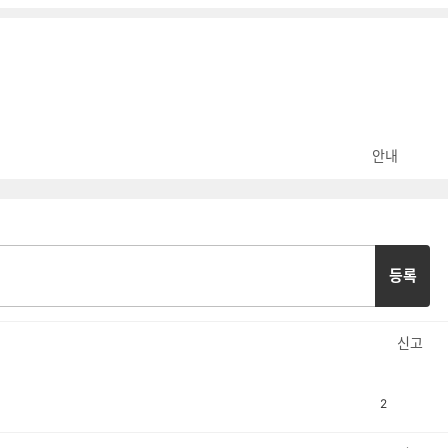
안내
등록
신고
2
공
비
감
공
감