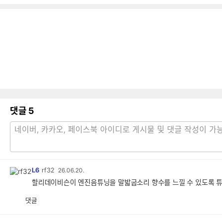
댓글
5
L6
rf32
26.06.20.
할리데이비슨이 엔진음튜닝을 말밟굽소리 향수를 느낄 수 있도록 튜
댓글