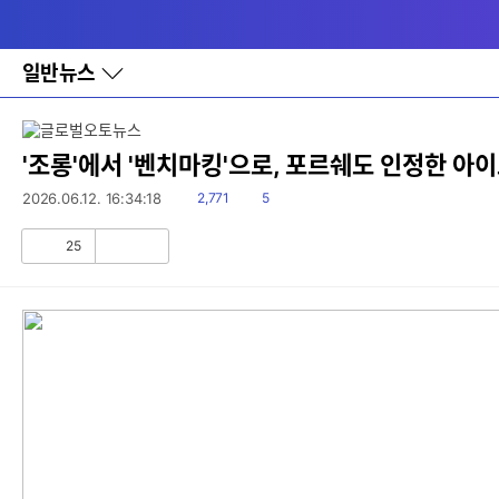
다
메뉴
나
와
홈
일반뉴스
바
로
가
기
레
'조롱'에서 '벤치마킹'으로, 포르쉐도 인정한 아
이
어
읽
댓
2026.06.12. 16:34:18
2,771
5
창
음
글
토
25
글
공
비
감
공
감