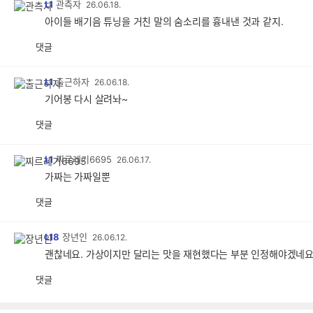
L1
관측자
26.06.18.
아이들 배기음 튜닝을 거친 말의 숨소리를 흉내낸 것과 같지.
댓글
L1
출근하자
26.06.18.
기어봉 다시 살려놔~
댓글
L1
찌르레기6695
26.06.17.
가짜는 가짜일뿐
댓글
L18
장년인
26.06.12.
괜찮네요. 가상이지만 달리는 맛을 재현했다는 부분 인정해야겠네요
댓글