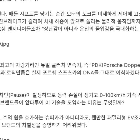
인다. 패들 시프트를 당기는 순간 모터의 토크를 미세하게 제어해 고
하면 엔진브레이크가 걸리며 차체 하중이 앞으로 쏠리는 물리적 움직임까
포르쉐 엔지니어들조차 "장난감이 아니라 운전의 몰입감을 극대화하는
의 자랑거리인 듀얼 클러치 변속기, 즉 'PDK(Porsche Doppe
과 로직만큼은 실제 포르쉐 스포츠카의 DNA를 그대로 이식하겠다
단(Pause)이 발생하므로 동력 손실이 생기고 0-100km/h 가
은 브랜드들이 앞다투어 이 기술을 도입하는 이유는 무엇일까?
 수억 원을 호가하는 슈퍼카가 아니더라도, 웬만한 패밀리형 EV조차
나 브랜드의 차별성을 증명하기 어려워졌다.