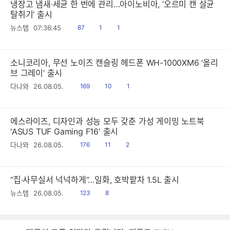
냉장고 냄새·세균 한 번에 관리…아이노비아, ‘오르미 캔 살균
탈취기’ 출시
읽
공
댓
뉴스탭
07:36:45
87
1
1
음
감
글
소니코리아, 무선 노이즈 캔슬링 헤드폰 WH-1000XM6 ‘올리
브 그레이’ 출시
읽
공
댓
다나와
26.08.05.
169
10
1
음
감
글
에스라이즈, 디자인과 성능 모두 갖춘 가성 게이밍 노트북
'ASUS TUF Gaming F16' 출시
읽
공
댓
다나와
26.08.05.
176
11
2
음
감
글
“집·사무실서 넉넉하게”…일화, 호박팥차 1.5L 출시
읽
공
뉴스탭
26.08.05.
123
8
음
감