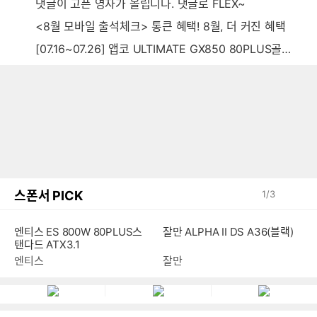
댓글이 고픈 영자가 올립니다. 댓글로 FLEX~
<8월 모바일 출석체크> 통큰 혜택! 8월, 더 커진 혜택
[07.16~07.26] 앱코 ULTIMATE GX850 80PLUS골드 풀모듈러 ATX3.0 블랙
스폰서 PICK
1
/
3
엔티스 ES 800W 80PLUS스
잘만 ALPHA II DS A36(블랙)
탠다드 ATX3.1
엔티스
잘만