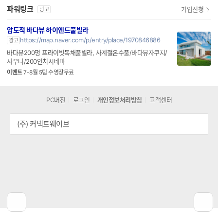
파워링크
가입신청
광고
압도적 바다뷰 하이엔드풀빌라
https://map.naver.com/p/entry/place/1970846886
광고
바다뷰200평 프라이빗독채풀빌라, 사계절온수풀/바다뷰자쿠지/
사우나/200인치시네마
이벤트
7-8월 5팀 수영장무료
PC버전
로그인
개인정보처리방침
고객센터
(주) 커넥트웨이브