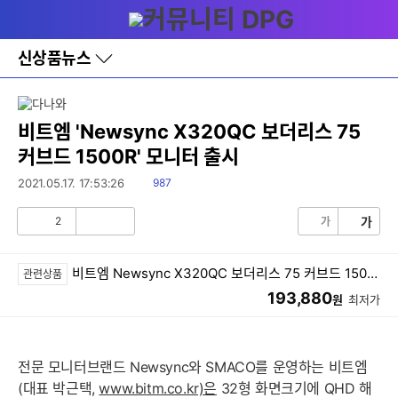
다
메뉴
나
와
홈
신상품뉴스
바
로
가
기
레
비트엠 'Newsync X320QC 보더리스 75
이
커브드 1500R' 모니터 출시
어
창
읽
2021.05.17. 17:53:26
987
토
음
글
2
가
가
공
비
감
공
감
비트엠 Newsync X320QC 보더리스 75 커브드 1500R 무결점
관련상품
193,880
원
최저가
전문 모니터브랜드 Newsync와 SMACO를 운영하는 비트엠
(대표 박근택,
www.bitm.co.kr)은
32형 화면크기에 QHD 해