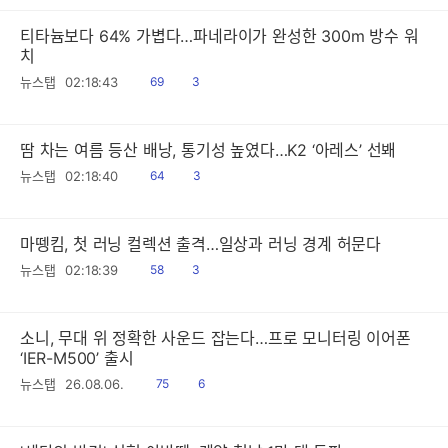
티타늄보다 64% 가볍다…파네라이가 완성한 300m 방수 워
치
읽
공
뉴스탭
02:18:43
69
3
음
감
땀 차는 여름 등산 배낭, 통기성 높였다…K2 ‘아레스’ 선봬
읽
공
뉴스탭
02:18:40
64
3
음
감
마뗑킴, 첫 러닝 컬렉션 출격…일상과 러닝 경계 허문다
읽
공
뉴스탭
02:18:39
58
3
음
감
소니, 무대 위 정확한 사운드 잡는다…프로 모니터링 이어폰
‘IER-M500’ 출시
읽
공
뉴스탭
26.08.06.
75
6
음
감