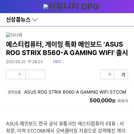
다
메뉴
나
와
홈
신상품뉴스
바
로
가
기
레
에스티컴퓨터, 게이밍 특화 메인보드 'ASUS
이
ROG STRIX B560-A GAMING WIFI' 출시
어
창
읽
2021.05.31. 17:28:23
1,623
토
음
글
1
가
가
공
비
감
공
감
ASUS ROG STRIX B560-A GAMING WIFI STCOM
관련상품
500,000
원
최저가
ASUS 메인보드 한국 공식 유통사인 에스티컴퓨터 (대표 : 서
희문, 이하 STCOM)에서 오버클러킹 지원으로 강력해진 게이