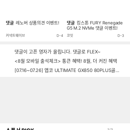
댓글
레노버 상품의견 이벤트!
댓글
킹스톤 FURY Renegade
G5 M.2 NVMe 댓글 이벤트!
커넥트웨이브
D-4
코잇
D-3
댓글이 고픈 영자가 올립니다. 댓글로 FLEX~
<8월 모바일 출석체크> 통큰 혜택! 8월, 더 커진 혜택
[07.16~07.26] 앱코 ULTIMATE GX850 80PLUS골드 풀모듈러 ATX3.0 블랙
1
/
3