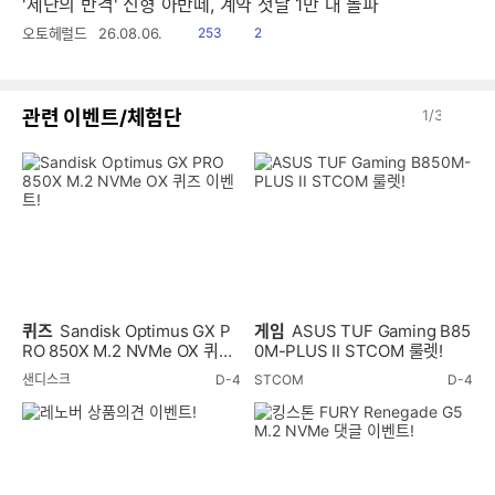
'세단의 반격' 신형 아반떼, 계약 첫날 1만 대 돌파
읽
공
오토헤럴드
26.08.06.
253
2
음
감
이
다
관련 이벤트/체험단
1
/
3
전
음
퀴즈
Sandisk Optimus GX P
게임
ASUS TUF Gaming B85
RO 850X M.2 NVMe OX 퀴즈
0M-PLUS II STCOM 룰렛!
이벤트!
샌디스크
D-4
STCOM
D-4