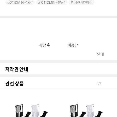
O11DMINI-1X-4
O11DMINI-1W-4
서린씨앤아이
4
공감
비공감
안내
저작권 안내
관련 상품
1
/
1