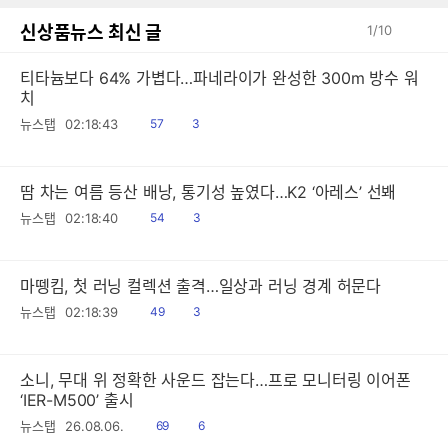
신상품뉴스 최신 글
1
/
10
티타늄보다 64% 가볍다…파네라이가 완성한 300m 방수 워
치
읽
공
뉴스탭
02:18:43
57
3
음
감
땀 차는 여름 등산 배낭, 통기성 높였다…K2 ‘아레스’ 선봬
읽
공
뉴스탭
02:18:40
54
3
음
감
마뗑킴, 첫 러닝 컬렉션 출격…일상과 러닝 경계 허문다
읽
공
뉴스탭
02:18:39
49
3
음
감
소니, 무대 위 정확한 사운드 잡는다…프로 모니터링 이어폰
‘IER-M500’ 출시
읽
공
뉴스탭
26.08.06.
69
6
음
감