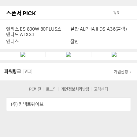
스폰서 PICK
1
/
3
엔티스 ES 800W 80PLUS스
잘만 ALPHA II DS A36(블랙)
탠다드 ATX3.1
엔티스
잘만
파워링크
가입신청
광고
PC버전
로그인
개인정보처리방침
고객센터
(주) 커넥트웨이브