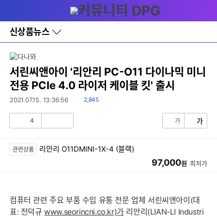
다
메뉴
나
와
홈
신상품뉴스
바
로
가
기
레
서린씨앤아이 '리안리 PC-O11 다이나믹 미니
이
전용 PCIe 4.0 라이저 케이블 킷' 출시
어
창
읽
2021.07.15. 13:36:56
2,845
토
음
글
4
가
가
공
비
감
공
감
리안리 O11DMINI-1X-4 (블랙)
관련상품
97,000
원
최저가
컴퓨터 관련 주요 부품 수입 유통 전문 업체 서린씨앤아이(대
표: 전덕규
www.seorincni.co.kr)가
리안리(LIAN-LI Industri