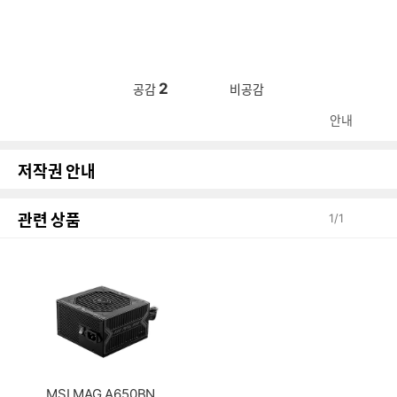
2
공감
비공감
안내
저작권 안내
관련 상품
1
/
1
MSI MAG A650BN