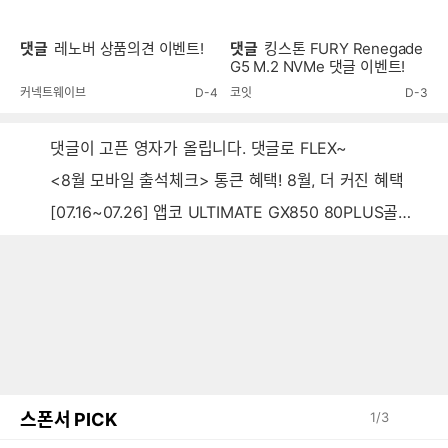
댓글
레노버 상품의견 이벤트!
댓글
킹스톤 FURY Renegade
G5 M.2 NVMe 댓글 이벤트!
커넥트웨이브
D-4
코잇
D-3
댓글이 고픈 영자가 올립니다. 댓글로 FLEX~
<8월 모바일 출석체크> 통큰 혜택! 8월, 더 커진 혜택
[07.16~07.26] 앱코 ULTIMATE GX850 80PLUS골드 풀모듈러 ATX3.0 블랙
스폰서 PICK
1
/
3