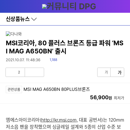
다
메뉴
나
와
홈
신상품뉴스
바
로
가
기
레
MSI코리아, 80 플러스 브론즈 등급 파워 ‘MS
이
I MAG A650BN’ 출시
어
창
읽
2021.10.07. 11:48:36
1,188
토
음
글
2
가
가
공
비
감
공
감
MSI MAG A650BN 80PLUS브론즈
관련상품
56,900
원
최저가
엠에스아이코리아(
http://kr.msi.com
, 대표 공번서)는 120mm
저소음 팬을 장착했으며 싱글레일 설계와 5종의 산업 수준 보