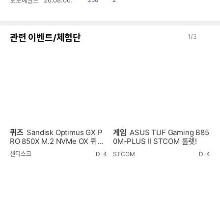
음
감
이
다
관련 이벤트/체험단
1
/
3
전
음
퀴즈
Sandisk Optimus GX P
게임
ASUS TUF Gaming B85
RO 850X M.2 NVMe OX 퀴즈
0M-PLUS II STCOM 룰렛!
이벤트!
샌디스크
D-4
STCOM
D-4