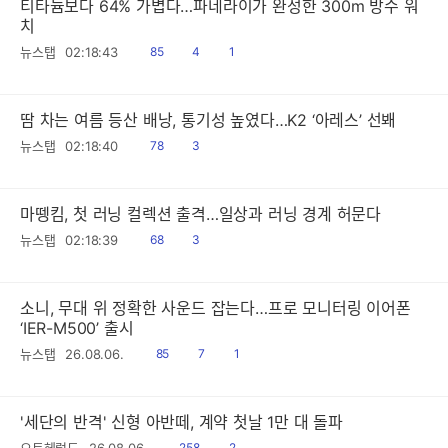
티타늄보다 64% 가볍다…파네라이가 완성한 300m 방수 워
치
읽
공
댓
뉴스탭
02:18:43
85
4
1
음
감
글
땀 차는 여름 등산 배낭, 통기성 높였다…K2 ‘아레스’ 선봬
읽
공
뉴스탭
02:18:40
78
3
음
감
마뗑킴, 첫 러닝 컬렉션 출격…일상과 러닝 경계 허문다
읽
공
뉴스탭
02:18:39
68
3
음
감
소니, 무대 위 정확한 사운드 잡는다…프로 모니터링 이어폰
‘IER-M500’ 출시
읽
공
댓
뉴스탭
26.08.06.
85
7
1
음
감
글
'세단의 반격' 신형 아반떼, 계약 첫날 1만 대 돌파
읽
공
오토헤럴드
26.08.06.
258
2