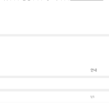
안내
1
/
1