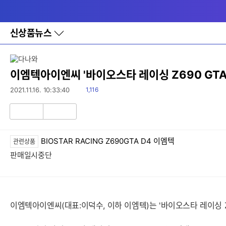
다
메뉴
나
와
홈
신상품뉴스
바
로
가
기
레
이엠텍아이엔씨 '바이오스타 레이싱 Z690 GTA
이
어
읽
2021.11.16. 10:33:40
1,116
창
음
토
글
공
비
감
공
감
BIOSTAR RACING Z690GTA D4 이엠텍
관련상품
판매일시중단
이엠텍아이엔씨(대표:이덕수, 이하 이엠텍)는 '바이오스타 레이싱 Z6