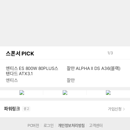
스폰서 PICK
1
/
3
엔티스 ES 800W 80PLUS스
잘만 ALPHA II DS A36(블랙)
탠다드 ATX3.1
엔티스
잘만
파워링크
가입신청
광고
PC버전
로그인
개인정보처리방침
고객센터