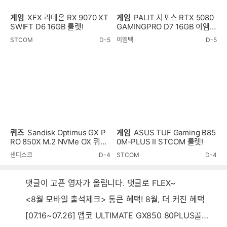
게임
XFX 라데온 RX 9070 XT
게임
PALIT 지포스 RTX 5080
SWIFT D6 16GB 룰렛!
GAMINGPRO D7 16GB 이엠텍
룰렛!
STCOM
D-5
이엠텍
D-5
퀴즈
Sandisk Optimus GX P
게임
ASUS TUF Gaming B85
RO 850X M.2 NVMe OX 퀴즈
0M-PLUS II STCOM 룰렛!
이벤트!
샌디스크
D-4
STCOM
D-4
댓글이 고픈 영자가 올립니다. 댓글로 FLEX~
<8월 모바일 출석체크> 통큰 혜택! 8월, 더 커진 혜택
[07.16~07.26] 앱코 ULTIMATE GX850 80PLUS골드 풀모듈러 ATX3.0 블랙