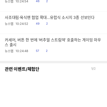
읽
공
뉴스탭
10:24:54
46
2
음
감
사조대림·육식맨 협업 확대…유럽식 소시지 3종 선보인다
읽
공
뉴스탭
10:24:52
49
2
음
감
커세어, 버튼 한 번에 ‘버추얼 스트림덱’ 호출하는 게이밍 마우
스 출시
읽
공
뉴스탭
10:24:48
57
2
음
감
이
다
관련 이벤트/체험단
1
/
3
전
음