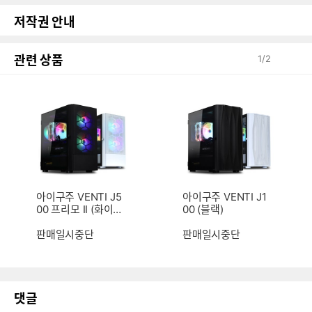
저작권 안내
관련 상품
1
/
2
아이구주 VENTI J5
아이구주 VENTI J1
00 프리모 II (화이
00 (블랙)
트)
판매일시중단
판매일시중단
댓글