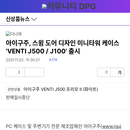
다
메뉴
나
와
홈
신상품뉴스
바
로
가
기
레
아이구주, 스윙 도어 디자인 미니타워 케이스
이
'VENTI J500 / J100' 출시
어
창
읽
2021.11.22. 11:30:21
9,174
토
음
글
2
가
가
공
비
감
공
감
아이구주 VENTI J500 프리모 II (화이트)
관련상품
판매일시중단
PC 케이스 및 주변기기 전문 제조업체인 아이구주(
www.iguj