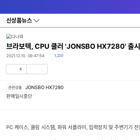
다
메뉴
나
와
홈
신상품뉴스
바
로
가
기
레
브라보텍, CPU 쿨러 'JONSBO HX7280' 출
이
어
읽
2021.12.10. 09:47:54
1,220
창
음
토
4
글
공
비
감
공
감
JONSBO HX7280
관련상품
판매일시중단
PC 케이스, 쿨링 시스템, 파워 서플라이, 입력장치 및 주변기기 