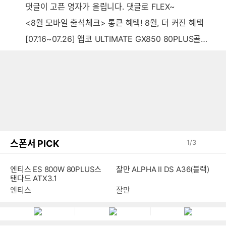
댓글이 고픈 영자가 올립니다. 댓글로 FLEX~
<8월 모바일 출석체크> 통큰 혜택! 8월, 더 커진 혜택
[07.16~07.26] 앱코 ULTIMATE GX850 80PLUS골드 풀모듈러 ATX3.0 블랙
스폰서 PICK
1
/
3
엔티스 ES 800W 80PLUS스
잘만 ALPHA II DS A36(블랙)
탠다드 ATX3.1
엔티스
잘만