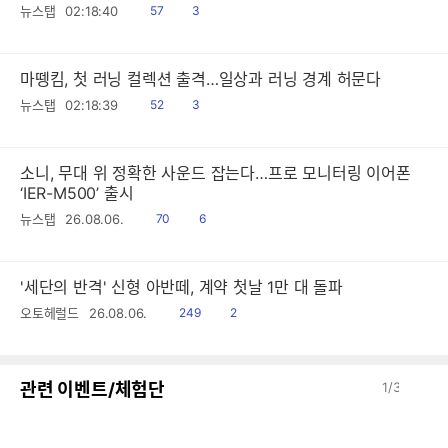
읽
공
뉴스탭
02:18:40
57
3
음
감
마뗑킴, 첫 러닝 컬렉션 출격…일상과 러닝 경계 허문다
읽
공
뉴스탭
02:18:39
52
3
음
감
소니, 무대 위 정확한 사운드 잡는다…프로 모니터링 이어폰
‘IER-M500’ 출시
읽
공
뉴스탭
26.08.06.
70
6
음
감
'세단의 반격' 신형 아반떼, 계약 첫날 1만 대 돌파
읽
공
오토헤럴드
26.08.06.
249
2
음
감
이
다
관련 이벤트/체험단
1
/
3
전
음