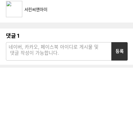
서린씨앤아이
댓글
1
등록