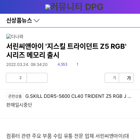
다
메뉴
나
와
홈
신상품뉴스
바
로
가
기
레
서린씨앤아이 '지스킬 트라이던트 Z5 RGB'
이
시리즈 메모리 출시
어
창
읽
댓
2022.03.24. 09:34:20
4,553
1
토
음
글
글
2
가
가
공
비
감
공
감
G.SKILL DDR5-5600 CL40 TRIDENT Z5 RGB J 패키지 (32GB(16Gx2))
관련상품
판매일시중단
컴퓨터 관련 주요 부품 수입 유통 전문 업체 서린씨앤아이(대