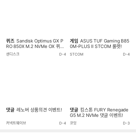
퀴즈
Sandisk Optimus GX P
게임
ASUS TUF Gaming B85
RO 850X M.2 NVMe OX 퀴즈
0M-PLUS II STCOM 룰렛!
이벤트!
샌디스크
D-4
STCOM
D-4
댓글
레노버 상품의견 이벤트!
댓글
킹스톤 FURY Renegade
G5 M.2 NVMe 댓글 이벤트!
커넥트웨이브
D-4
코잇
D-3