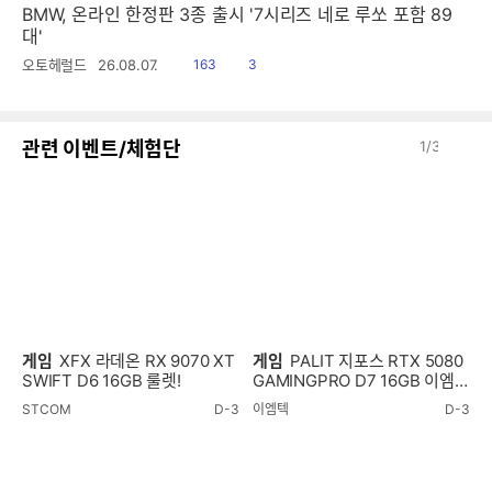
BMW, 온라인 한정판 3종 출시 '7시리즈 네로 루쏘 포함 89
대'
읽
공
오토헤럴드
26.08.07.
163
3
음
감
이
다
관련 이벤트/체험단
1
/
3
전
음
게임
XFX 라데온 RX 9070 XT
게임
PALIT 지포스 RTX 5080
SWIFT D6 16GB 룰렛!
GAMINGPRO D7 16GB 이엠텍
룰렛!
STCOM
D-3
이엠텍
D-3