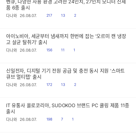
벤큐, 다양한 사용 환경 고려한 24인치, 27인치 모니터 신제
품 6종 출시
읽
공
댓
다나와
26.08.07.
217
13
2
음
감
글
아이노비아, 세균부터 냄새까지 한번에 잡는 ‘오르미 캔 냉장
고 살균 탈취기’ 출시
읽
공
댓
다나와
26.08.07.
156
11
1
음
감
글
신일전자, 디지털 기기 전원 공급 및 충전 동시 지원 '스마트
큐브 멀티탭' 출시
읽
공
댓
다나와
26.08.07.
172
13
2
음
감
글
IT 유통사 올로코리아, SUDOKOO 브랜드 PC 쿨링 제품 11종
출시
읽
공
댓
다나와
26.08.07.
198
7
1
음
감
글