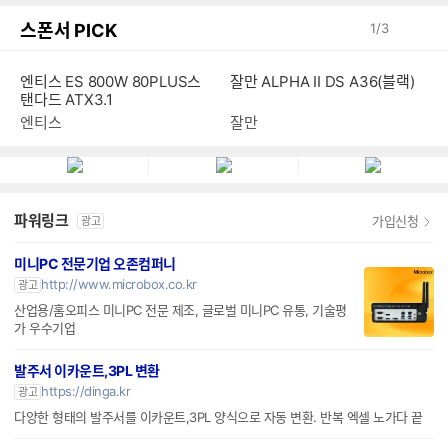
스폰서 PICK
1
/
3
엔티스 ES 800W 80PLUS스
잘만 ALPHA II DS A36(블랙)
탠다드 ATX3.1
엔티스
잘만
파워링크
가입신청
광고
미니PC 전문기업 오존컴퍼니
http://www.microbox.co.kr
광고
산업용/홈오피스 미니PC 전문 제조, 글로벌 미니PC 유통, 기술평
가 우수기업
발주서 이카운트,3PL 변환
https://dinga.kr
광고
다양한 형태의 발주서를 이카운트,3PL 양식으로 자동 변환. 반복 엑셀 노가다 끝