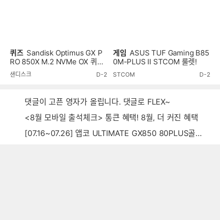
퀴즈
Sandisk Optimus GX P
게임
ASUS TUF Gaming B85
RO 850X M.2 NVMe OX 퀴즈
0M-PLUS II STCOM 룰렛!
이벤트!
샌디스크
D-2
STCOM
D-2
댓글이 고픈 영자가 올립니다. 댓글로 FLEX~
<8월 모바일 출석체크> 통큰 혜택! 8월, 더 커진 혜택
[07.16~07.26] 앱코 ULTIMATE GX850 80PLUS골드 풀모듈러 ATX3.0 블랙