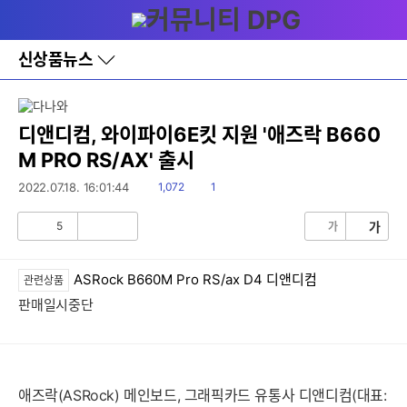
다
메뉴
나
와
홈
신상품뉴스
바
로
가
기
레
디앤디컴, 와이파이6E킷 지원 '애즈락 B660
이
M PRO RS/AX' 출시
어
창
읽
댓
2022.07.18. 16:01:44
1,072
1
토
음
글
글
5
가
가
공
비
감
공
감
ASRock B660M Pro RS/ax D4 디앤디컴
관련상품
판매일시중단
애즈락(ASRock) 메인보드, 그래픽카드 유통사 디앤디컴(대표: