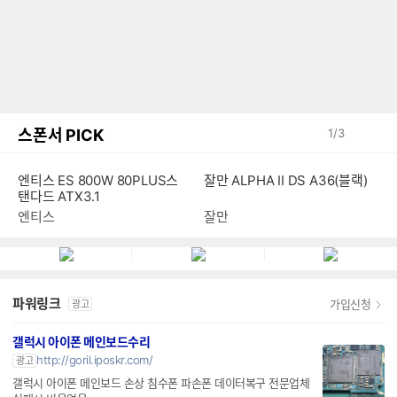
스폰서 PICK
1
/
3
잘만 ALPHA II DS A36(블랙)
엔티스 ES 800W 80PLUS스
탠다드 ATX3.1
잘만
엔티스
파워링크
가입신청
광고
갤럭시 아이폰 메인보드수리
http://goril.iposkr.com/
광고