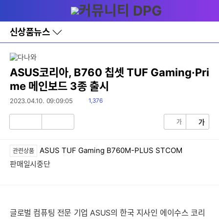
다
메뉴
나
와
홈
신상품뉴스
바
로
가
기
레
ASUS코리아, B760 칩셋 TUF Gaming·Pri
이
me 메인보드 3종 출시
어
창
읽
2023.04.10. 09:09:05
1,376
토
음
글
가
가
공
비
감
공
감
ASUS TUF Gaming B760M-PLUS STCOM
관련상품
판매일시중단
글로벌 컴퓨팅 전문 기업 ASUS의 한국 지사인 에이수스 코리