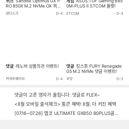
퀴즈
Sandisk Optimus GX P
게임
ASUS TUF Gaming B85
RO 850X M.2 NVMe OX 퀴즈
0M-PLUS II STCOM 룰렛!
이벤트!
샌디스크
D-4
STCOM
D-4
댓글
레노버 상품의견 이벤트!
댓글
킹스톤 FURY Renegade
G5 M.2 NVMe 댓글 이벤트!
커넥트웨이브
D-4
코잇
D-3
댓글이 고픈 영자가 올립니다. 댓글로 FLEX~
<8월 모바일 출석체크> 통큰 혜택! 8월, 더 커진 혜택
[07.16~07.26] 앱코 ULTIMATE GX850 80PLUS골드 풀모듈러 ATX3.0 블랙