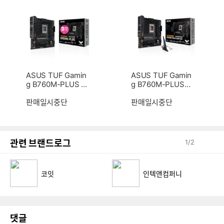
ASUS TUF Gamin
ASUS TUF Gamin
g B760M-PLUS S
g B760M-PLUS
TCOM
WIFI D4 인텍앤컴
판매일시중단
퍼니
판매일시중단
관련 브랜드로그
1
/
2
코잇
인텍앤컴퍼니
댓글