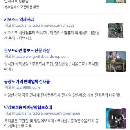
갤럭시 아이폰 메인보드 손상 침수폰 파손폰 데이터복구 전문업체
실패시 비용없음
복수실패시 모든비용 무료
키오스크 악세서리
https://smartstore.naver.com/dnsys2
광고
키오스크 패널컴퓨터 터치모니터 팬리스컴퓨터 악세서리 대량생
산 문의 - 디앤시스
온오프라인 롱보드 전문 매장
http://www.gorillaboardshop.com
광고
실시간 카톡상담 / 주문즉시 조립, 당일발송 / 서울근교 / 주차장
완비 /
공장도 가격 판매업체 건재몰
http://9899.co.kr
광고
저렴한가격 각종 건자재 판매전문업체 전지역 당일배송 가능 전화문의 대환영!
낙상보호용 에어팡팡힙보호대
https://smartstore.naver.com/tonerissue
광고