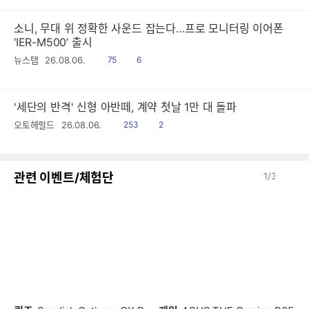
소니, 무대 위 정확한 사운드 잡는다…프로 모니터링 이어폰
‘IER-M500’ 출시
읽
공
뉴스탭
26.08.06.
75
6
음
감
'세단의 반격' 신형 아반떼, 계약 첫날 1만 대 돌파
읽
공
오토헤럴드
26.08.06.
253
2
음
감
이
다
관련 이벤트/체험단
1
/
3
전
음