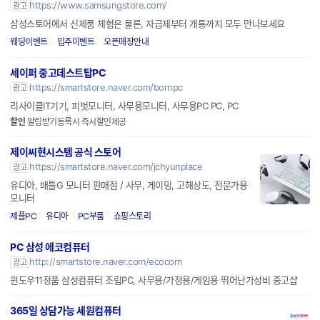
갤럭시 Z 폴드8 시리즈
https://www.samsungstore.com/
광고
삼성스토어에서 신제품 체험은 물론, 자급제부터 개통까지 모두 만나보세요
웨딩이벤트
입주이벤트
오픈매장안내
세이퍼 중고데스트탑PC
https://smartstore.naver.com/bornpc
광고
리사이클IT기기, 피벗모니터, 사무용모니터, 사무용PC PC, PC
할인
알림받기등록시 즉시할인제공
제이씨현시스템 공식 스토어
https://smartstore.naver.com/jchyunplace
광고
유디아, 배틀G 모니터 판매점 / 사무, 게이밍, 고해상도, 전문가용
모니터
제플PC
유디아
PC부품
쇼핑스토리
PC 삼성 에코컴퓨터
http://smartstore.naver.com/ecocom
광고
윈도우11정품 삼성컴퓨터 조립PC, 사무용/가정용/게임용 뛰어난가성비 중고샵