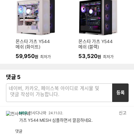
몬스타 가츠 Y544
몬스타 가츠 Y544
메쉬 (화이트)
메쉬 (블랙)
59,950
53,520
원
최저가
원
최저가
댓글
5
등록
신고
M10
천사다나와
24.11.02.
가츠 Y544 MESH 심플하면서 깔끔하네요.
댓글
공
비