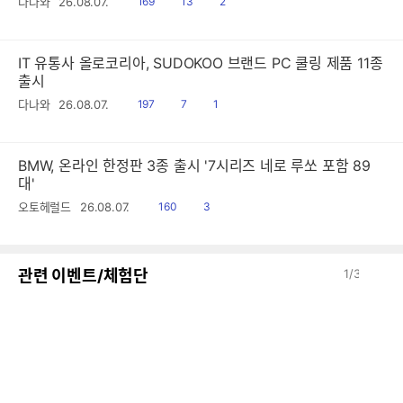
읽
공
댓
다나와
26.08.07.
169
13
2
음
감
글
IT 유통사 올로코리아, SUDOKOO 브랜드 PC 쿨링 제품 11종
출시
읽
공
댓
다나와
26.08.07.
197
7
1
음
감
글
BMW, 온라인 한정판 3종 출시 '7시리즈 네로 루쏘 포함 89
대'
읽
공
오토헤럴드
26.08.07.
160
3
음
감
이
다
관련 이벤트/체험단
1
/
3
전
음