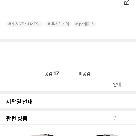
m
)
가츠 Y544 MESH
몬스타기어
pc케이스
17
공감
비공감
안내
저작권 안내
관련 상품
1
/
1