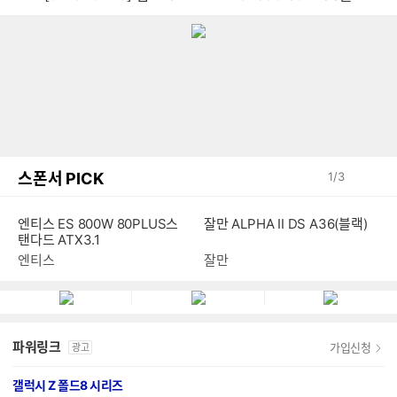
스폰서 PICK
1
/
3
잘만 ALPHA II DS A36(블랙)
엔티스 ES 800W 80PLUS스
탠다드 ATX3.1
잘만
엔티스
파워링크
가입신청
광고