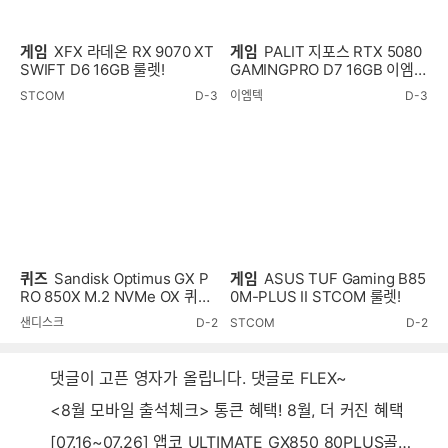
게임
XFX 라데온 RX 9070 XT
게임
PALIT 지포스 RTX 5080
SWIFT D6 16GB 룰렛!
GAMINGPRO D7 16GB 이엠텍
룰렛!
STCOM
D-3
이엠텍
D-3
퀴즈
Sandisk Optimus GX P
게임
ASUS TUF Gaming B85
RO 850X M.2 NVMe OX 퀴즈
0M-PLUS II STCOM 룰렛!
이벤트!
샌디스크
D-2
STCOM
D-2
댓글이 고픈 영자가 올립니다. 댓글로 FLEX~
<8월 모바일 출석체크> 통큰 혜택! 8월, 더 커진 혜택
[07.16~07.26] 앱코 ULTIMATE GX850 80PLUS골드 풀모듈러 ATX3.0 블랙