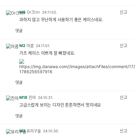
감
공
감
신고
M6
Or크ㅁr
24.11.02.
과하지 않고 무난하게 사용하기 좋은 케이스네요.
댓글
공
비
감
공
감
신고
M2
아콤
24.11.01.
가츠 케이스 이쁘게 잘 빠졌네요.
댓글
공
비
감
공
감
신고
M18
진아
24.10.31.
고급스럽게 보이는 디자인 튼튼하면서 멋지네요
댓글
공
비
감
공
감
신고
M2
유리구술
24.10.30.