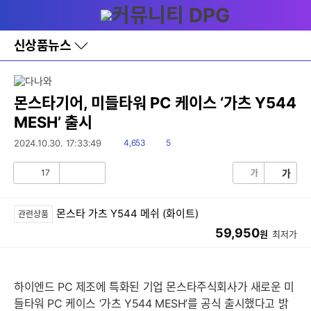
다
메뉴
나
와
홈
신상품뉴스
바
로
가
기
레
몬스타기어, 미들타워 PC 케이스 ‘가츠 Y544
이
MESH’ 출시
어
창
읽
댓
2024.10.30. 17:33:49
4,653
5
토
음
글
글
17
가
가
공
비
감
공
감
몬스타 가츠 Y544 메쉬 (화이트)
관련상품
59,950
원
최저가
하이엔드 PC 제조에 특화된 기업 몬스타주식회사가 새로운 미
들타워 PC 케이스 ‘가츠 Y544 MESH’를 공식 출시했다고 밝