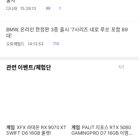
출시
읽
공
다나와
15:26:13
88
1
음
감
BMW, 온라인 한정판 3종 출시 '7시리즈 네로 루쏘 포함 89
대'
읽
오토헤럴드
14:13:53
110
음
이
다
관련 이벤트/체험단
1
/
3
전
음
게임
XFX 라데온 RX 9070 XT
게임
PALIT 지포스 RTX 5080
SWIFT D6 16GB 룰렛!
GAMINGPRO D7 16GB 이엠텍
룰렛!