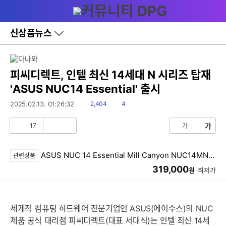
다
메뉴
나
와
홈
신상품뉴스
바
로
가
기
레
피씨디렉트, 인텔 최신 14세대 N 시리즈 탑재
이
'ASUS NUC14 Essential' 출시
어
창
읽
댓
2025.02.13. 01:26:32
2,404
4
토
음
글
글
17
가
가
공
비
감
공
감
ASUS NUC 14 Essential Mill Canyon NUC14MNK97 (베어본)
관련상품
319,000
원
최저가
세계적 컴퓨팅 하드웨어 전문기업인 ASUS(에이수스)의 NUC
제품 공식 대리점 피씨디렉트(대표 서대식)는 인텔 최신 14세