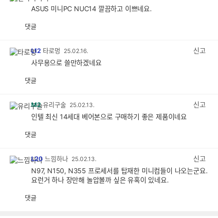
ASUS 미니PC NUC14 깔끔하고 이쁘네요.
댓글
공
비
감
공
감
신고
L12
타로멍
25.02.16.
사무용으로 쓸만하겠네요
댓글
공
비
감
공
감
신고
M2
유리구술
25.02.13.
인텔 최신 14세대 베어본으로 구매하기 좋은 제품이네요
댓글
공
비
감
공
감
신고
L20
느낌하나
25.02.13.
N97, N150, N355 프로세서를 탑재한 미니컴들이 나오는군요.
요런거 하나 장만해 놀압볼까 싶은 유혹이 있네요.
댓글
공
비
감
공
감