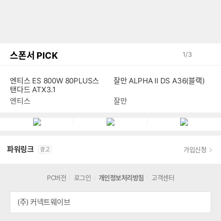
스폰서 PICK
1
/
3
엔티스 ES 800W 80PLUS스
잘만 ALPHA II DS A36(블랙)
탠다드 ATX3.1
엔티스
잘만
파워링크
가입신청
광고
PC버전
로그인
개인정보처리방침
고객센터
(주) 커넥트웨이브