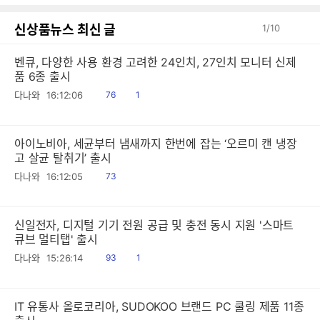
신상품뉴스 최신 글
1
/
10
벤큐, 다양한 사용 환경 고려한 24인치, 27인치 모니터 신제
품 6종 출시
읽
공
다나와
16:12:06
76
1
음
감
아이노비아, 세균부터 냄새까지 한번에 잡는 ‘오르미 캔 냉장
고 살균 탈취기’ 출시
읽
다나와
16:12:05
73
음
신일전자, 디지털 기기 전원 공급 및 충전 동시 지원 '스마트
큐브 멀티탭' 출시
읽
공
다나와
15:26:14
93
1
음
감
IT 유통사 올로코리아, SUDOKOO 브랜드 PC 쿨링 제품 11종