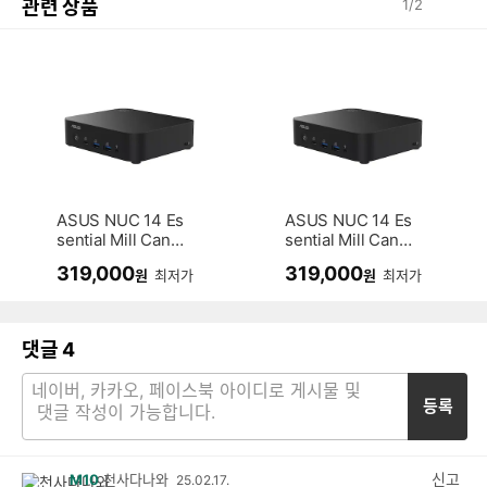
관련 상품
1
/
2
ASUS NUC 14 Es
ASUS NUC 14 Es
sential Mill Canyo
sential Mill Canyo
n NUC14MNK97
n NUC14MNK15
319,000
319,000
원
최저가
원
최저가
(베어본)
(베어본)
댓글
4
등록
신고
M10
천사다나와
25.02.17.