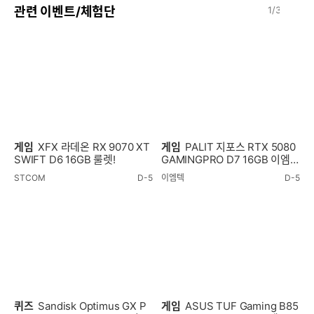
이
다
관련 이벤트/체험단
1
/
3
전
음
게임
XFX 라데온 RX 9070 XT
게임
PALIT 지포스 RTX 5080
SWIFT D6 16GB 룰렛!
GAMINGPRO D7 16GB 이엠텍
룰렛!
STCOM
D-5
이엠텍
D-5
퀴즈
Sandisk Optimus GX P
게임
ASUS TUF Gaming B85