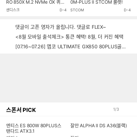
RO 850X M.2 NVMe OX 퀴즈
0M-PLUS II STCOM 룰렛!
이벤트!
샌디스크
D-4
STCOM
D-4
댓글이 고픈 영자가 올립니다. 댓글로 FLEX~
<8월 모바일 출석체크> 통큰 혜택! 8월, 더 커진 혜택
[07.16~07.26] 앱코 ULTIMATE GX850 80PLUS골드 풀모듈러 ATX3.0 블랙
스폰서 PICK
1
/
3
엔티스 ES 800W 80PLUS스
잘만 ALPHA II DS A36(블랙)
탠다드 ATX3.1