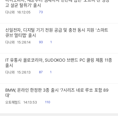
고 살균 탈취기’ 출시
읽
다나와
16:12:05
73
음
신일전자, 디지털 기기 전원 공급 및 충전 동시 지원 '스마트
큐브 멀티탭' 출시
읽
공
다나와
15:26:14
93
1
음
감
IT 유통사 올로코리아, SUDOKOO 브랜드 PC 쿨링 제품 11종
출시
읽
공
다나와
15:26:13
87
1
음
감
BMW, 온라인 한정판 3종 출시 '7시리즈 네로 루쏘 포함 89
대'
읽
오토헤럴드
14:13:53
110
음