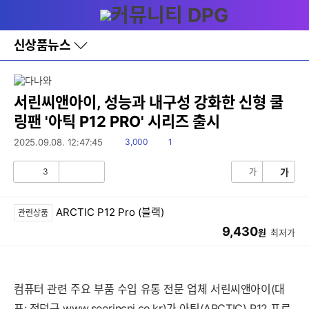
다
메뉴
나
와
홈
신상품뉴스
바
로
가
기
레
서린씨앤아이, 성능과 내구성 강화한 신형 쿨
이
링팬 '아틱 P12 PRO' 시리즈 출시
어
창
읽
댓
2025.09.08. 12:47:45
3,000
1
토
음
글
글
3
가
가
공
비
감
공
감
ARCTIC P12 Pro (블랙)
관련상품
9,430
원
최저가
컴퓨터 관련 주요 부품 수입 유통 전문 업체 서린씨앤아이(대
표: 전덕규
www.seorincni.co.kr
)가 아틱(ARCTIC) P12 프로