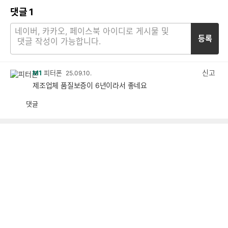
댓글
1
등록
신고
M1
피터폰
25.09.10.
제조업체 품질보증이 6년이라서 좋네요
댓글
공
비
감
공
감