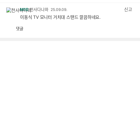
감
공
감
신고
M10
천사다나와
25.09.09.
이동식 TV 모니터 거치대 스탠드 깔끔하네요.
댓글
공
비
감
공
감