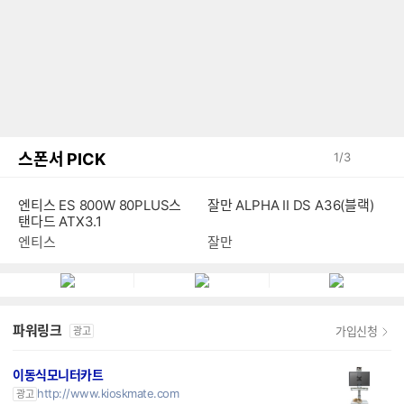
스폰서 PICK
1
/
3
잘만 ALPHA II DS A36(블랙)
엔티스 ES 800W 80PLUS스
탠다드 ATX3.1
잘만
엔티스
파워링크
가입신청
광고