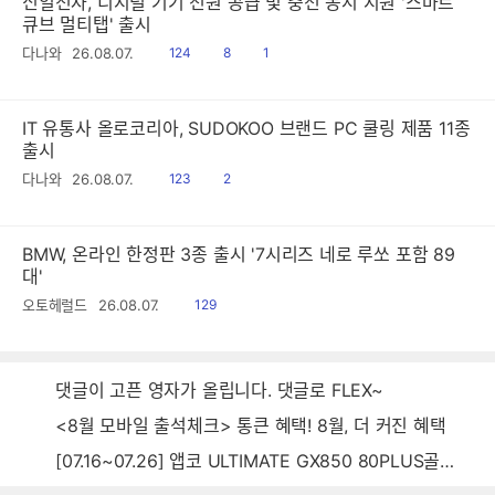
신일전자, 디지털 기기 전원 공급 및 충전 동시 지원 '스마트
큐브 멀티탭' 출시
읽
공
댓
다나와
26.08.07.
124
8
1
음
감
글
IT 유통사 올로코리아, SUDOKOO 브랜드 PC 쿨링 제품 11종
출시
읽
공
다나와
26.08.07.
123
2
음
감
BMW, 온라인 한정판 3종 출시 '7시리즈 네로 루쏘 포함 89
대'
읽
오토헤럴드
26.08.07.
129
음
댓글이 고픈 영자가 올립니다. 댓글로 FLEX~
<8월 모바일 출석체크> 통큰 혜택! 8월, 더 커진 혜택
[07.16~07.26] 앱코 ULTIMATE GX850 80PLUS골드 풀모듈러 ATX3.0 블랙