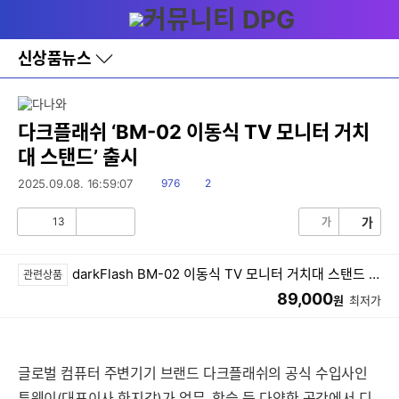
다
메뉴
나
와
홈
신상품뉴스
바
로
가
기
레
다크플래쉬 ‘BM-02 이동식 TV 모니터 거치
이
대 스탠드’ 출시
어
창
읽
댓
2025.09.08. 16:59:07
976
2
토
음
글
글
13
가
가
공
비
감
공
감
darkFlash BM-02 이동식 TV 모니터 거치대 스탠드 (블랙)
관련상품
89,000
원
최저가
글로벌 컴퓨터 주변기기 브랜드 다크플래쉬의 공식 수입사인
투웨이(대표이사 한지강)가 업무, 학습 등 다양한 공간에서 디