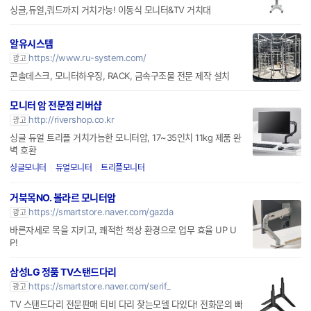
이동식모니터카트
http://www.kioskmate.com
광고
싱글,듀얼,쿼드까지 거치가능! 이동식 모니터&TV 거치대
알유시스템
https://www.ru-system.com/
광고
콘솔데스크, 모니터하우징, RACK, 금속구조물 전문 제작 설치
모니터 암 전문점 리버샵
http://rivershop.co.kr
광고
싱글 듀얼 트리플 거치가능한 모니터암, 17~35인치 11kg 제품 완
벽 호환
싱글모니터
듀얼모니터
트리플모니터
거북목NO. 볼라르 모니터암
https://smartstore.naver.com/gazda
광고
바른자세로 목을 지키고, 쾌적한 책상 환경으로 업무 효율 UP U
P!
삼성LG 정품 TV스탠드다리
https://smartstore.naver.com/serif_
광고