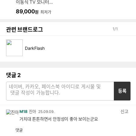
이동식 TV 모니터
거치대 스탠드 (블
89,000
원
최저가
랙)
관련 브랜드로그
1
/
1
DarkFlash
댓글
2
등록
신고
M18
진아
25.09.09.
거치대 튼튼하면서 안정성이 좋아 보이는군요
댓글
공
비